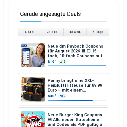
Gerade angesagte Deals
6 Std.
24 Std.
48 Std.
7 Tage
Neue dm Payback Coupons
für August 2026 🟦 ⬜ 15-
fach, 10-fach Coupons auf
den gesamten Einkauf ab 2
819°
▲ 2
€
Penny bringt eine XXL-
Heißluftfritteuse für 89,99
Euro – mit einem
besonderen Vorteil
630°
Neu
Neue Burger King Coupons
🍔 Alle neuen Gutscheine
und Codes als PDF gültig ab