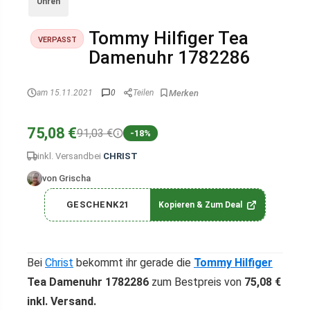
Uhren
Tommy Hilfiger Tea
VERPASST
Damenuhr 1782286
am 15.11.2021
0
Teilen
75,08 €
91,03 €
-18%
inkl. Versand
bei
CHRIST
von Grischa
GESCHENK21
Kopieren & Zum Deal
Bei
Christ
bekommt ihr gerade die
Tommy Hilfiger
Tea Damenuhr 1782286
zum Bestpreis von
75,08 €
inkl. Versand.