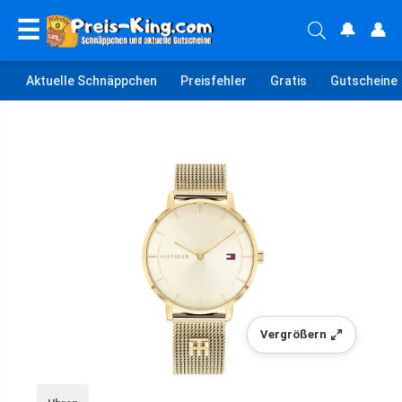
☰
🔔
👤
Aktuelle Schnäppchen
Preisfehler
Gratis
Gutscheine
Vergrößern