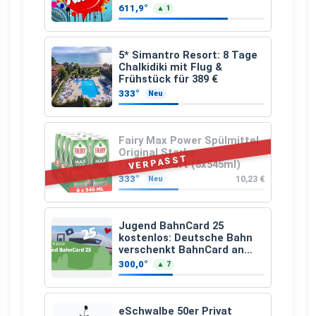
25.07.2026 bis 04.09.2026
611,9°
▲ 1
5* Simantro Resort: 8 Tage
Chalkidiki mit Flug &
Frühstück für 389 €
333°
Neu
Fairy Max Power Spülmittel
Original Starke
VERPASST
Fettlösekraft (8x545ml)
333°
10,23 €
Neu
Jugend BahnCard 25
kostenlos: Deutsche Bahn
verschenkt BahnCard an
Kinder und Jugendliche
300,0°
▲ 7
eSchwalbe 50er Privat