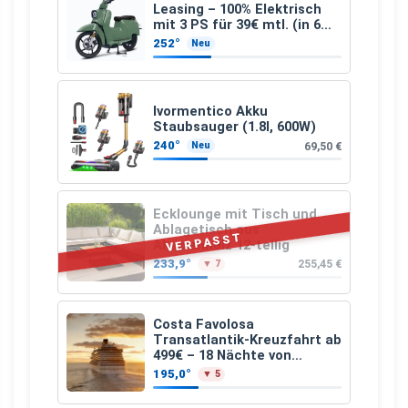
Leasing – 100% Elektrisch
mit 3 PS für 39€ mtl. (in 6
schicken Farben LF: 0.43, 36
252°
Neu
Monate, Bereitstellung:
159,00 €, 2.500 km/Jahr)
Ivormentico Akku
Staubsauger (1.8l, 600W)
240°
69,50 €
Neu
Ecklounge mit Tisch und
Ablagetisch aus
VERPASST
Akazienholz 12-teilig
233,9°
255,45 €
▼ 7
Costa Favolosa
Transatlantik-Kreuzfahrt ab
499€ – 18 Nächte von
Hamburg nach Guadeloupe
195,0°
▼ 5