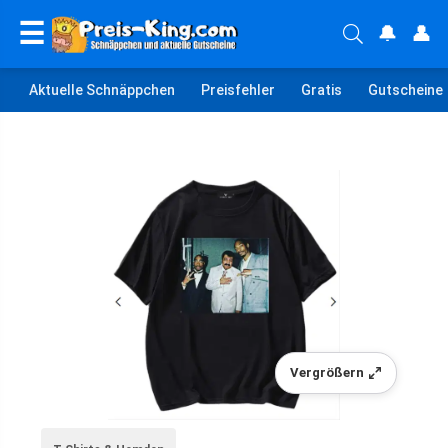
☰
🔔
👤
Aktuelle Schnäppchen
Preisfehler
Gratis
Gutscheine
Vergrößern