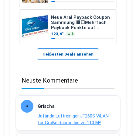
Neue Aral Payback Coupon
Sammlung 🟦⬜Mehrfach
Payback Punkte auf
Kraftstoffe und Erdgas
123,6°
▲ 3
Heißesten Deals ansehen
Neuste Kommentare
Grischa
Jafända Luftreiniger JF260S WLAN
für Große Räume bis zu 110 M²