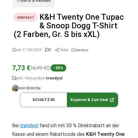
T-Shirts & Hemden
K&H Twenty One Tupac
VERPASST
& Snoop Dogg T-Shirt
(2 Farben, Gr. S bis xXL)
am 17.08.2023
0
Teilen
7,73 €
16,99 €
-55%
inkl. Versand
bei
trendyol
von Grischa
SCHATZ35
Kopieren & Zum Deal
Bei
trendyol
fand ich mit 30 % Direktrabatt an der
Kasse und einem Rabattcode das
K&H Twenty One