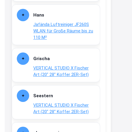
Fielmann-Blinkis mehr / wurde
dauerhaft eingestellt
Hans
www.fielmann-
Jafända Luftreiniger JF260S
group.com/blinkis...
WLAN für Große Räume bis zu
13:44
110 M²
↩
Christian Schröder
Grischa
@Joachim Moin Joachim, schön
VERTICAL STUDIO X Fischer
dich zu sehen, alles gut?
Art (20″ 28″ Koffer 2ER-Set)
15:01
↩
Seestern
Joachim
VERTICAL STUDIO X Fischer
An 01.08. / Sensodyne Rabatt 3€
Art (20″ 28″ Koffer 2ER-Set)
/ max. 15.000
www.erlebe-
haleon.de/#aktuelle...