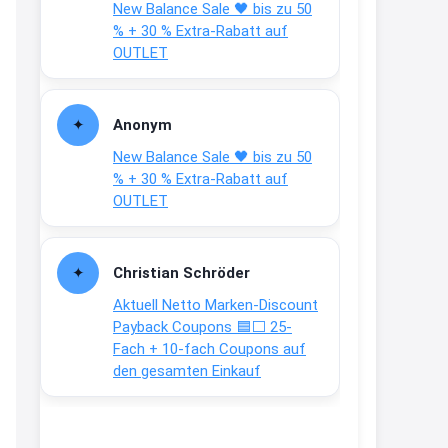
New Balance Sale 🖤 bis zu 50
Text weiter unten
% + 30 % Extra-Rabatt auf
shop.bioeg.de/aufkleber-
OUTLET
achtun...
2:24
Anonym
↩
New Balance Sale 🖤 bis zu 50
Joachim
% + 30 % Extra-Rabatt auf
OUTLET
Gratis personalisierte 7-Tage
Ration Micronährstoffe/ Vitamine
www.dunatura.com/free-trial...
Christian Schröder
2:28
Aktuell Netto Marken-Discount
↩
Payback Coupons 🟦⬜ 25-
Fach + 10-fach Coupons auf
Joachim
den gesamten Einkauf
Gratis 11 versch. Orthomol
Proben
www.orthomol.com/de-
de/service...