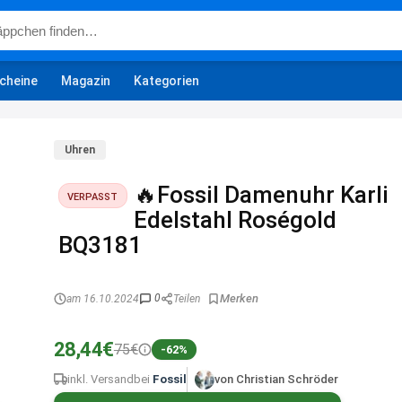
cheine
Magazin
Kategorien
Uhren
🔥Fossil Damenuhr Karli
VERPASST
Edelstahl Roségold
BQ3181
0
am 16.10.2024
Teilen
28,44€
75€
-62%
inkl. Versand
bei
Fossil
von Christian Schröder