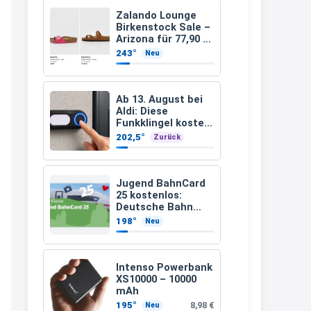
müsste schon stornieren und
Zalando Lounge
Birkenstock Sale –
nochmal bestellen, da man
Arizona für 77,90 €
statt 120 €
Rabattcodes oder auch
243°
Neu
Geschenkgutscheine im
Warenkorb oder an der Kasse
Ab 13. August bei
VOR dem Kauf einlösen kann.
Aldi: Diese
Funkklingel kostet
17:06
nur 3,49 Euro
202,5°
Zurück
↩
Kerstin
Jugend BahnCard
25 kostenlos:
Och siche den Gutschein
Deutsche Bahn
fürmeggelebaguetts
verschenkt
198°
Neu
BahnCard an
21:36
Kinder und
Jugendliche
↩
Intenso Powerbank
XS10000 – 10000
Kerstin
mAh
Meggle bagett Gutschein code
195°
8,98 €
Neu