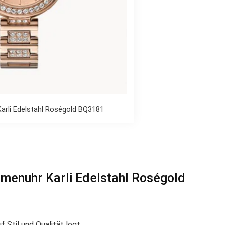
arli Edelstahl Roségold BQ3181
menuhr Karli Edelstahl Roségold
 Stil und Qualität legt