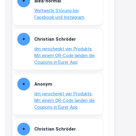
alea-normai
21:27
Weltweite Störung bei
↩
Facebook und Instagram
Joachim
Gratis medizinische Zahncreme
Christian Schröder
www.meineapotheke.de/
dm verschenkt vier Produkte:
2:19
Mit einem QR-Code landen die
↩
Coupons in Eurer App
Joachim
Gratis Lindani Lineal
Anonym
www.linda.de/vorteile/coupons/...
dm verschenkt vier Produkte:
2:21
Mit einem QR-Code landen die
↩
Coupons in Eurer App
Joachim
Gratis Hitzewarn-Aufkleber /
Christian Schröder
verfärbt sich ab 28 Grad /siehe