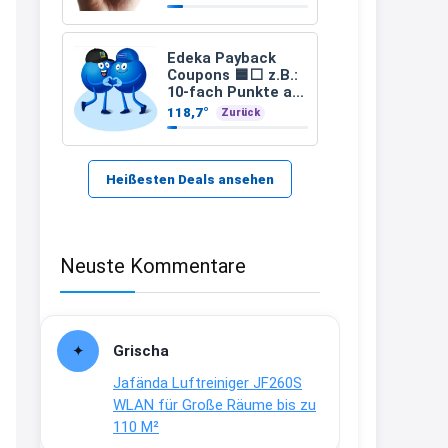
21:37
↩
Edeka Payback
Coupons 🟦⬜ z.B.:
Kerstin
10-fach Punkte ab
2 € Einkaufswert
118,7°
Zurück
Bei EDEKA
und viele weitere
21:37
↩
Heißesten Deals ansehen
Joachim
Haribo Roadshow / 100 Orte / ab
Neuste Kommentare
29.07
www.haribo.com/de-
de/aktuelles...
13:04
Grischa
↩
Jafända Luftreiniger JF260S
Joachim
WLAN für Große Räume bis zu
110 M²
Ab diesem Jahr gibt es keine