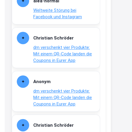
alea-normai
21:27
Weltweite Störung bei
↩
Facebook und Instagram
Joachim
Gratis medizinische Zahncreme
Christian Schröder
www.meineapotheke.de/
dm verschenkt vier Produkte:
2:19
Mit einem QR-Code landen die
↩
Coupons in Eurer App
Joachim
Gratis Lindani Lineal
Anonym
www.linda.de/vorteile/coupons/...
dm verschenkt vier Produkte:
2:21
Mit einem QR-Code landen die
↩
Coupons in Eurer App
Joachim
Gratis Hitzewarn-Aufkleber /
Christian Schröder
verfärbt sich ab 28 Grad /siehe