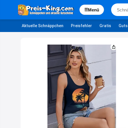
☰
Menü
Aktuelle Schnäppchen
Preisfehler
Gratis
Guts