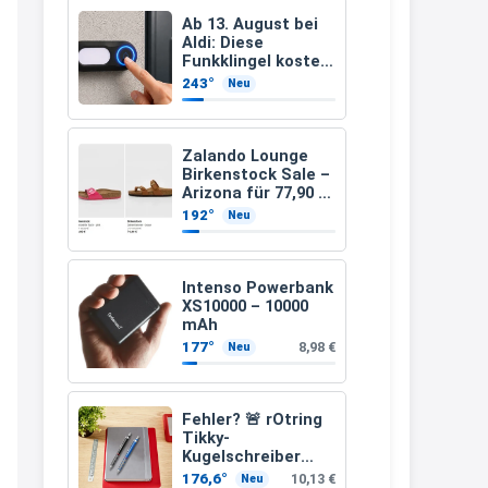
müsste schon stornieren und
Ab 13. August bei
Aldi: Diese
nochmal bestellen, da man
Funkklingel kostet
nur 3,49 Euro
Rabattcodes oder auch
243°
Neu
Geschenkgutscheine im
Warenkorb oder an der Kasse
Zalando Lounge
VOR dem Kauf einlösen kann.
Birkenstock Sale –
Arizona für 77,90 €
17:06
statt 120 €
192°
Neu
↩
Kerstin
Intenso Powerbank
XS10000 – 10000
Och siche den Gutschein
mAh
fürmeggelebaguetts
177°
8,98 €
Neu
21:36
↩
Fehler? 🚨 rOtring
Tikky-
Kerstin
Kugelschreiber
blaue Tinte
Meggle bagett Gutschein code
176,6°
10,13 €
Neu