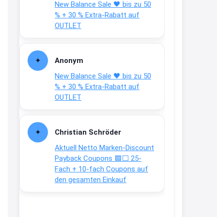
New Balance Sale 🖤 bis zu 50
Text weiter unten
% + 30 % Extra-Rabatt auf
shop.bioeg.de/aufkleber-
OUTLET
achtun...
2:24
Anonym
↩
New Balance Sale 🖤 bis zu 50
Joachim
% + 30 % Extra-Rabatt auf
OUTLET
Gratis personalisierte 7-Tage
Ration Micronährstoffe/ Vitamine
www.dunatura.com/free-trial...
Christian Schröder
2:28
Aktuell Netto Marken-Discount
↩
Payback Coupons 🟦⬜ 25-
Fach + 10-fach Coupons auf
Joachim
den gesamten Einkauf
Gratis 11 versch. Orthomol
Proben
www.orthomol.com/de-
de/service...