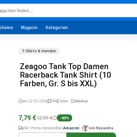
cheine
Magazin
Kategorien
T-Shirts & Hemden
Zeagoo Tank Top Damen
Racerback Tank Shirt (10
Farben, Gr. S bis XXL)
0
am 22.05.2026
Teilen
7,79 €
12,99 €
-40%
inkl. Prime-Versand
bei
Amazon
von Ruxandra