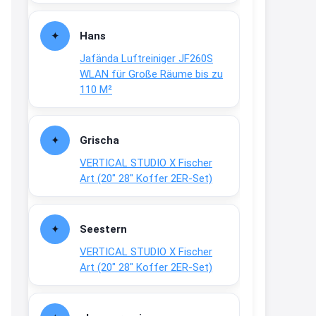
Fielmann-Blinkis mehr / wurde
dauerhaft eingestellt
Hans
www.fielmann-
Jafända Luftreiniger JF260S
group.com/blinkis...
WLAN für Große Räume bis zu
13:44
110 M²
↩
Christian Schröder
Grischa
@Joachim Moin Joachim, schön
VERTICAL STUDIO X Fischer
dich zu sehen, alles gut?
Art (20″ 28″ Koffer 2ER-Set)
15:01
↩
Seestern
Joachim
VERTICAL STUDIO X Fischer
An 01.08. / Sensodyne Rabatt 3€
Art (20″ 28″ Koffer 2ER-Set)
/ max. 15.000
www.erlebe-
haleon.de/#aktuelle...