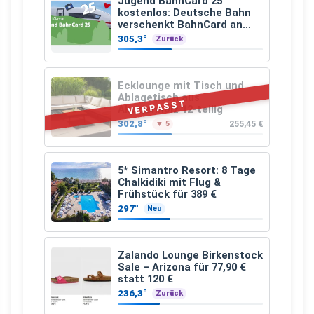
Jugend BahnCard 25
kostenlos: Deutsche Bahn
verschenkt BahnCard an
Kinder und Jugendliche
305,3°
Zurück
Ecklounge mit Tisch und
Ablagetisch aus
VERPASST
Akazienholz 12-teilig
302,8°
255,45 €
▼ 5
5* Simantro Resort: 8 Tage
Chalkidiki mit Flug &
Frühstück für 389 €
297°
Neu
Zalando Lounge Birkenstock
Sale – Arizona für 77,90 €
statt 120 €
236,3°
Zurück