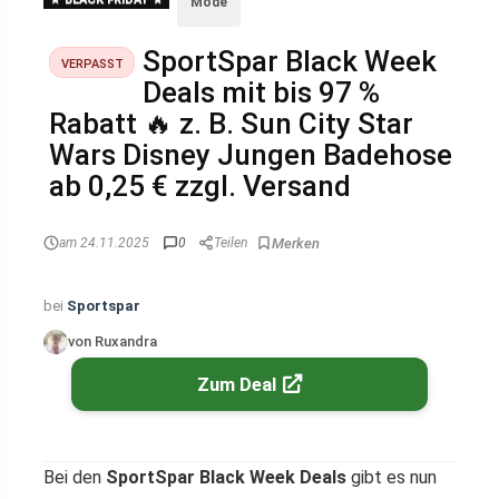
Mode
SportSpar Black Week
VERPASST
Deals mit bis 97 %
Rabatt 🔥 z. B. Sun City Star
Wars Disney Jungen Badehose
ab 0,25 € zzgl. Versand
am 24.11.2025
0
Teilen
bei
Sportspar
von Ruxandra
Zum Deal
Bei den
SportSpar Black Week Deals
gibt es nun