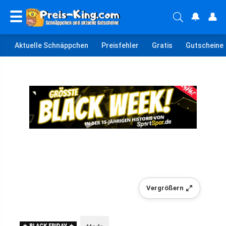
☰
🔔
👤
Aktuelle Schnäppchen
Preisfehler
Gratis
Gutscheine
Vergrößern
BLACK FRIDAY