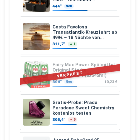
besonderen Vorteil
444°
Neu
Costa Favolosa
Transatlantik-Kreuzfahrt ab
499€ – 18 Nächte von
Hamburg nach Guadeloupe
311,7°
▲ 1
Fairy Max Power Spülmittel
Original Starke
VERPASST
Fettlösekraft (8x545ml)
306°
10,23 €
Neu
Gratis-Probe: Prada
Paradoxe Sweet Chemistry
kostenlos testen
305,4°
▼ 5