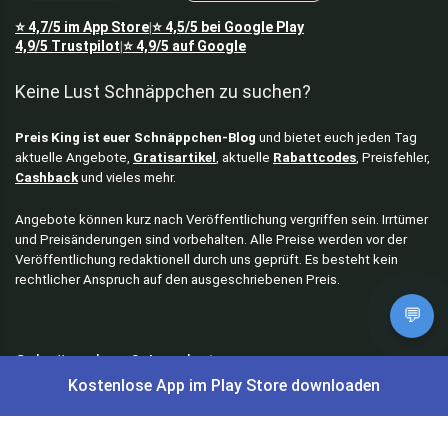
⭐
4,7/5
im App Store
⭐
4,5/5
bei Google Play
|
4,9/5
Trustpilot
⭐
4,9/5
auf Google
|
Keine Lust Schnäppchen zu suchen?
Preis King ist euer Schnäppchen-Blog
und bietet euch jeden Tag
aktuelle Angebote,
Gratisartikel
, aktuelle
Rabattcodes
, Preisfehler,
Cashback
und vieles mehr.
Angebote können kurz nach Veröffentlichung vergriffen sein. Irrtümer
und Preisänderungen sind vorbehalten. Alle Preise werden vor der
Veröffentlichung redaktionell durch uns geprüft. Es besteht kein
rechtlicher Anspruch auf den ausgeschriebenen Preis.
💬
Schnäppchen & Angebote
Kostenlose App im Play Store downloaden
Alle Schnäppchen