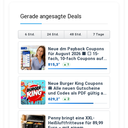
Gerade angesagte Deals
6 Std.
24 Std.
48 Std.
7 Tage
Neue dm Payback Coupons
für August 2026 🟦 ⬜ 15-
fach, 10-fach Coupons auf
den gesamten Einkauf ab 2
815,3°
▲ 1
€
Neue Burger King Coupons
🍔 Alle neuen Gutscheine
und Codes als PDF gültig ab
25.07.2026 bis 04.09.2026
629,2°
▲ 2
Penny bringt eine XXL-
Heißluftfritteuse für 89,99
Euro – mit einem