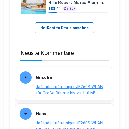
Hills Resort Marsa Alam inkl.
Flüge ab 299 € p.P.
188,4°
Zurück
Heißesten Deals ansehen
Neuste Kommentare
Grischa
Jafända Luftreiniger JF260S WLAN
für Große Räume bis zu 110 M²
Hans
Jafända Luftreiniger JF260S WLAN