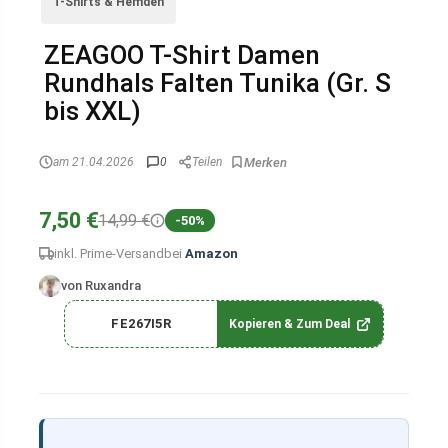
T-Shirts & Hemden
ZEAGOO T-Shirt Damen
Rundhals Falten Tunika (Gr. S
bis XXL)
am 21.04.2026
0
Teilen
7,50 €
14,99 €
-50%
inkl. Prime-Versand
bei
Amazon
von Ruxandra
FE267I5R
Kopieren & Zum Deal