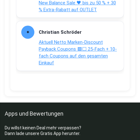
New Balance Sale 🖤 bis zu 50 % + 30
% Extra-Rabatt auf OUTLET
Christian Schröder
Aktuell Netto Marken-Discount
Payback Coupons 🟦⬜ 25-Fach + 10-
fach Coupons auf den gesamten
Einkauf
Apps und Bewertungen
Du willst keinen Deal mehr verpassen?
Dann lade unsere Gratis App herunter.