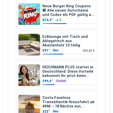
Neue Burger King Coupons
🍔 Alle neuen Gutscheine
und Codes als PDF gültig ab
25.07.2026 bis 04.09.2026
613,3°
▲ 2
Ecklounge mit Tisch und
Ablagetisch aus
Akazienholz 12-teilig
531°
255,45 €
Neu
DEICHMANN PLUS startet in
Deutschland: Diese Vorteile
bekommt Ihr jetzt beim
Schuhkauf
299,4°
Zurück
Costa Favolosa
Transatlantik-Kreuzfahrt ab
499€ – 18 Nächte von
Hamburg nach Guadeloupe
222°
Neu