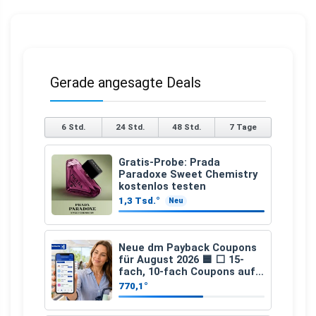
Gerade angesagte Deals
6 Std.
24 Std.
48 Std.
7 Tage
Gratis-Probe: Prada
Paradoxe Sweet Chemistry
kostenlos testen
1,3 Tsd.°
Neu
Neue dm Payback Coupons
für August 2026 🟦 ⬜ 15-
fach, 10-fach Coupons auf
den gesamten Einkauf ab 2
770,1°
€