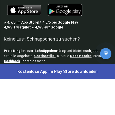
⭐
4,7/5
im App Store
⭐
4,5/5
bei Google Play
|
4,9/5
Trustpilot
⭐
4,9/5
auf Google
|
Keine Lust Schnäppchen zu suchen?
Preis King ist euer Schnäppchen-Blog
und bietet euch jeden Tag
💬
aktuelle Angebote,
Gratisartikel
, aktuelle
Rabattcodes
, Preisfehler,
Cashback
und vieles mehr.
Kostenlose App im Play Store downloaden
Angebote können kurz nach Veröffentlichung vergriffen sein. Irrtümer
und Preisänderungen sind vorbehalten. Alle Preise werden vor der
Veröffentlichung redaktionell durch uns geprüft. Es besteht kein
rechtlicher Anspruch auf den ausgeschriebenen Preis.
Schnäppchen & Angebote