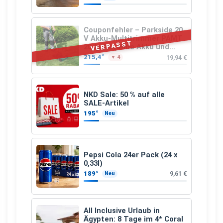
Couponfehler – Parkside 20
V Akku-Multitrimmer PAMT
VERPASST
20-Li A1 (ohne Akku und
Ladegerät)
215,4°
19,94 €
▼ 4
NKD Sale: 50 % auf alle
SALE-Artikel
195°
Neu
Pepsi Cola 24er Pack (24 x
0,33l)
189°
9,61 €
Neu
All Inclusive Urlaub in
Ägypten: 8 Tage im 4* Coral