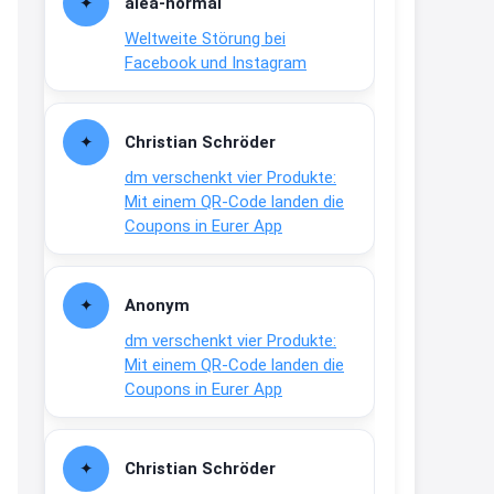
alea-normai
21:27
Weltweite Störung bei
↩
Facebook und Instagram
Joachim
Gratis medizinische Zahncreme
Christian Schröder
www.meineapotheke.de/
dm verschenkt vier Produkte:
2:19
Mit einem QR-Code landen die
↩
Coupons in Eurer App
Joachim
Gratis Lindani Lineal
Anonym
www.linda.de/vorteile/coupons/...
dm verschenkt vier Produkte:
2:21
Mit einem QR-Code landen die
↩
Coupons in Eurer App
Joachim
Gratis Hitzewarn-Aufkleber /
Christian Schröder
verfärbt sich ab 28 Grad /siehe