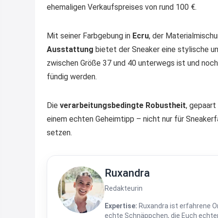
ehemaligen Verkaufspreises von rund 100 €.
Mit seiner Farbgebung in
Ecru
, der Materialmisch
Ausstattung
bietet der Sneaker eine stylische un
zwischen Größe 37 und 40 unterwegs ist und noch e
fündig werden.
Die
verarbeitungsbedingte Robustheit
, gepaar
einem echten Geheimtipp – nicht nur für Sneakerfan
setzen.
Ruxandra
Redakteurin
Expertise:
Ruxandra ist erfahrene On
echte Schnäppchen, die Euch echten