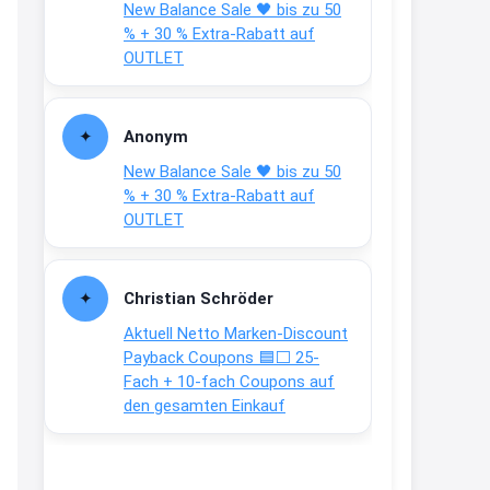
New Balance Sale 🖤 bis zu 50
Text weiter unten
% + 30 % Extra-Rabatt auf
shop.bioeg.de/aufkleber-
OUTLET
achtun...
2:24
Anonym
↩
New Balance Sale 🖤 bis zu 50
Joachim
% + 30 % Extra-Rabatt auf
OUTLET
Gratis personalisierte 7-Tage
Ration Micronährstoffe/ Vitamine
www.dunatura.com/free-trial...
Christian Schröder
2:28
Aktuell Netto Marken-Discount
↩
Payback Coupons 🟦⬜ 25-
Fach + 10-fach Coupons auf
Joachim
den gesamten Einkauf
Gratis 11 versch. Orthomol
Proben
www.orthomol.com/de-
de/service...