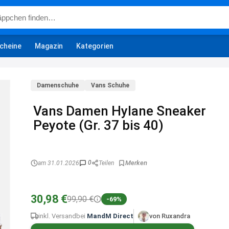
cheine
Magazin
Kategorien
Damenschuhe
Vans Schuhe
Vans Damen Hylane Sneaker
Peyote (Gr. 37 bis 40)
0
am 31.01.2026
Teilen
30,98 €
99,90 €
-69%
inkl. Versand
bei
MandM Direct
von Ruxandra