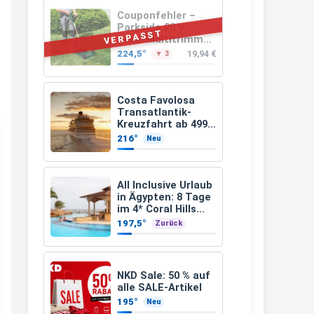
müsste schon stornieren und
Couponfehler –
Parkside 20 V
nochmal bestellen, da man
VERPASST
Akku-Multitrimmer
PAMT 20-Li A1
Rabattcodes oder auch
224,5°
19,94 €
▼ 3
(ohne Akku und
Geschenkgutscheine im
Ladegerät)
Warenkorb oder an der Kasse
Costa Favolosa
VOR dem Kauf einlösen kann.
Transatlantik-
Kreuzfahrt ab 499€
17:06
– 18 Nächte von
216°
Neu
Hamburg nach
↩
Guadeloupe
Kerstin
All Inclusive Urlaub
in Ägypten: 8 Tage
Och siche den Gutschein
im 4* Coral Hills
fürmeggelebaguetts
Resort Marsa Alam
197,5°
Zurück
inkl. Flüge ab 299 €
21:36
p.P.
↩
NKD Sale: 50 % auf
Kerstin
alle SALE-Artikel
195°
Neu
Meggle bagett Gutschein code