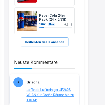
21:37
↩
Pepsi Cola 24er
Pack (24 x 0,33l)
Kerstin
186°
9,61 €
Neu
Bei EDEKA
21:37
↩
Heißesten Deals ansehen
Joachim
Haribo Roadshow / 100 Orte / ab
Neuste Kommentare
29.07
www.haribo.com/de-
de/aktuelles...
13:04
Grischa
↩
Jafända Luftreiniger JF260S
Joachim
WLAN für Große Räume bis zu
110 M²
Ab diesem Jahr gibt es keine