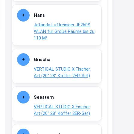
Fielmann-Blinkis mehr / wurde
dauerhaft eingestellt
Hans
www.fielmann-
Jafända Luftreiniger JF260S
group.com/blinkis...
WLAN für Große Räume bis zu
13:44
110 M²
↩
Christian Schröder
Grischa
@Joachim Moin Joachim, schön
VERTICAL STUDIO X Fischer
dich zu sehen, alles gut?
Art (20″ 28″ Koffer 2ER-Set)
15:01
↩
Seestern
Joachim
VERTICAL STUDIO X Fischer
An 01.08. / Sensodyne Rabatt 3€
Art (20″ 28″ Koffer 2ER-Set)
/ max. 15.000
www.erlebe-
haleon.de/#aktuelle...