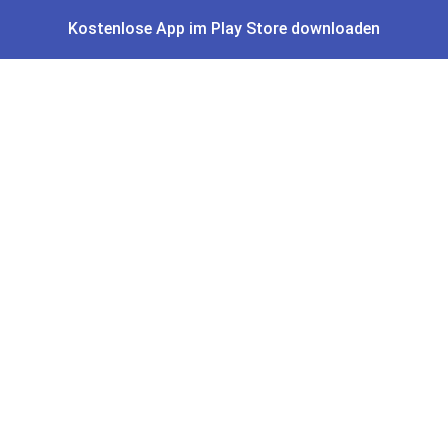
Kostenlose App im Play Store downloaden
Gutscheine, Coupons & Payback
Coupons & Gutscheine
DM Payback Coupons
Aral Payback Coupons
Edeka Payback Coupon
Burger King Gutscheine
Preisfehler, Gratisartikel, Cashback & Events