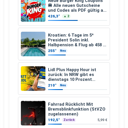
Neue Burger King Coupons
🍔 Alle neuen Gutscheine
und Codes als PDF gültig ab
25.07.2026 bis 04.09.2026
426,3°
▲ 2
Kroatien: 6 Tage im 5*
President Solin inkl.
Halbpension & Flug ab 458 €
pro Person
255°
Neu
Lidl Plus Happy Hour ist
zurück: In NRW gibt es
dienstags 10 Prozent
Rabatt
210°
Neu
Fahrrad Rücklicht Mit
Bremsblinkfunktion (StVZO
zugelassenen)
192,5°
5,99 €
Zurück