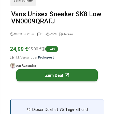
Vans Schuhe
Vans Unisex Sneaker SK8 Low
VN0009QRAFJ
am 23.05.2026
0
Teilen
24,99 €
95,00 €
-74%
inkl. Versand
bei
Picksport
von Ruxandra
Zum Deal
⏰ Dieser Deal ist
75 Tage
alt und