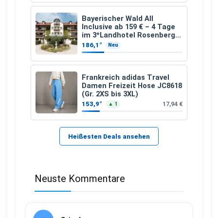
Bayerischer Wald All
Inclusive ab 159 € – 4 Tage
im 3*Landhotel Rosenberger
mit Wellness
186,1°
Neu
Frankreich adidas Travel
Damen Freizeit Hose JC8618
(Gr. 2XS bis 3XL)
153,9°
17,94 €
▲ 1
Heißesten Deals ansehen
Neuste Kommentare