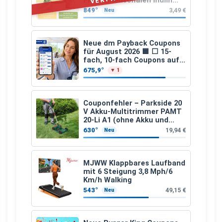
(Präbiotika) Leinsamen &
849°
3,49 €
Neu
Apfelfaser)
Neue dm Payback Coupons
für August 2026 🟦 ⬜ 15-
fach, 10-fach Coupons auf
den gesamten Einkauf ab 2
675,9°
▼ 1
€
Couponfehler – Parkside 20
V Akku-Multitrimmer PAMT
20-Li A1 (ohne Akku und
Ladegerät)
630°
19,94 €
Neu
MJWW Klappbares Laufband
mit 6 Steigung 3,8 Mph/6
Km/h Walking
543°
49,15 €
Neu