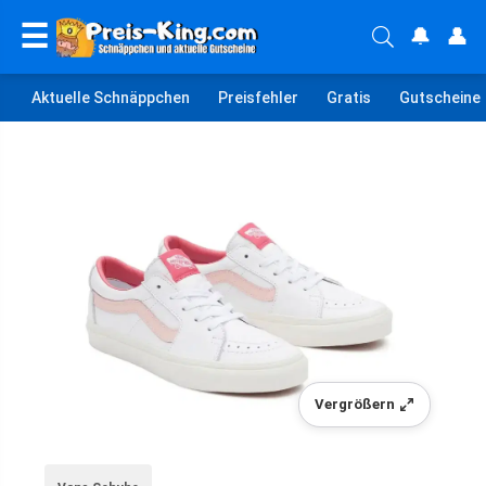
☰
🔔
👤
Aktuelle Schnäppchen
Preisfehler
Gratis
Gutscheine
Vergrößern