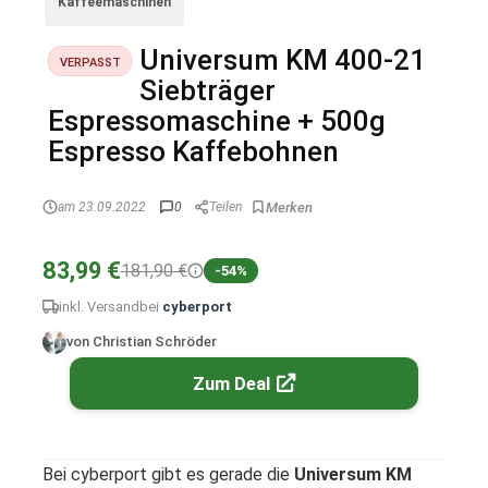
Kaffeemaschinen
Universum KM 400-21
VERPASST
Siebträger
Espressomaschine + 500g
Espresso Kaffebohnen
am 23.09.2022
0
Teilen
83,99 €
181,90 €
-54%
inkl. Versand
bei
cyberport
von Christian Schröder
Zum Deal
Bei cyberport gibt es gerade die
Universum KM