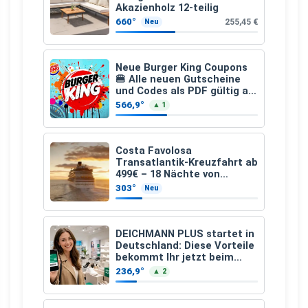
Akazienholz 12-teilig
660°
255,45 €
Neu
Neue Burger King Coupons
🍔 Alle neuen Gutscheine
und Codes als PDF gültig ab
25.07.2026 bis 04.09.2026
566,9°
▲ 1
Costa Favolosa
Transatlantik-Kreuzfahrt ab
499€ – 18 Nächte von
Hamburg nach Guadeloupe
303°
Neu
DEICHMANN PLUS startet in
Deutschland: Diese Vorteile
bekommt Ihr jetzt beim
Schuhkauf
236,9°
▲ 2