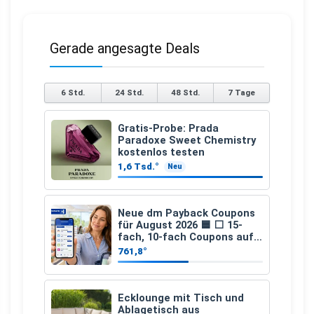
Gerade angesagte Deals
6 Std.
24 Std.
48 Std.
7 Tage
Gratis-Probe: Prada
Paradoxe Sweet Chemistry
kostenlos testen
1,6 Tsd.°
Neu
Neue dm Payback Coupons
für August 2026 🟦 ⬜ 15-
fach, 10-fach Coupons auf
den gesamten Einkauf ab 2
761,8°
€
Ecklounge mit Tisch und
Ablagetisch aus