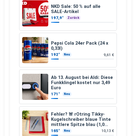
NKD Sale: 50 % auf alle
SALE-Artikel
197,9°
Zurück
Pepsi Cola 24er Pack (24 x
0,33l)
192°
9,61 €
Neu
Ab 13. August bei Aldi: Diese
Funkklingel kostet nur 3,49
Euro
171°
Neu
Fehler? 🚨 rOtring Tikky-
Kugelschreiber blaue Tinte
mittlere Spitze blau (1,0
mm – 12 Stück)
165°
10,13 €
Neu