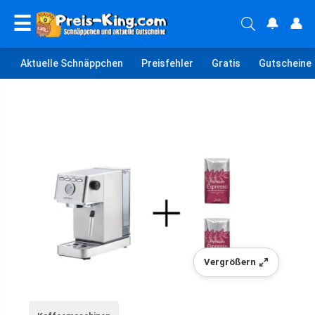
☰
🔔
👤
Aktuelle Schnäppchen
Preisfehler
Gratis
Gutscheine
Vergrößern