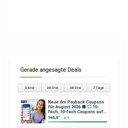
Gerade angesagte Deals
6 Std.
24 Std.
48 Std.
7 Tage
Neue dm Payback Coupons
für August 2026 🟦 ⬜ 15-
fach, 10-fach Coupons auf
den gesamten Einkauf ab 2
745,8°
▲ 1
€