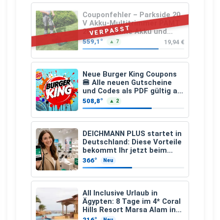
Couponfehler – Parkside 20
V Akku-Multitrimmer PAMT
VERPASST
20-Li A1 (ohne Akku und
Ladegerät)
559,1°
19,94 €
▲ 7
Neue Burger King Coupons
🍔 Alle neuen Gutscheine
und Codes als PDF gültig ab
25.07.2026 bis 04.09.2026
508,8°
▲ 2
DEICHMANN PLUS startet in
Deutschland: Diese Vorteile
bekommt Ihr jetzt beim
Schuhkauf
366°
Neu
All Inclusive Urlaub in
Ägypten: 8 Tage im 4* Coral
Hills Resort Marsa Alam inkl.
Flüge ab 299 € p.P.
216°
Neu