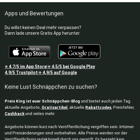
Apps und Bewertungen
Du willst keinen Deal mehr verpassen?
Dann lade unsere Gratis App herunter.
⭐
4,7/5
im App Store
⭐
4,5/5
bei Google Play
|
4,9/5
Trustpilot
⭐
4,9/5
auf Google
|
Keine Lust Schnäppchen zu suchen?
Preis King ist euer Schnäppchen-Blog
und bietet euch jeden Tag
aktuelle Angebote,
Gratisartikel
, aktuelle
Rabattcodes
, Preisfehler,
Cashback
und vieles mehr.
Angebote können kurz nach Veröffentlichung vergriffen sein. Irrtümer
und Preisänderungen sind vorbehalten. Alle Preise werden vor der
Veröffentlichung redaktionell durch uns geprüft. Es besteht kein