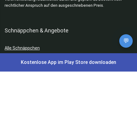
rechtlicher Anspruch auf den ausgeschriebenen Preis.
Schnäppchen & Angebote
💬
Alle Schnäppchen
Kostenlose App im Play Store downloaden
Lidl Sonderverkauf
Amazon Spar-Abo
Amazon Angebote
AOK Gratisgeschenke
Gutscheine, Coupons & Payback