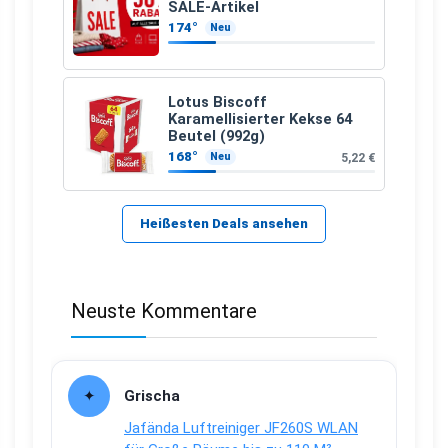
SALE-Artikel
174°
Neu
Lotus Biscoff
Karamellisierter Kekse 64
Beutel (992g)
168°
5,22 €
Neu
Heißesten Deals ansehen
Neuste Kommentare
Grischa
Jafända Luftreiniger JF260S WLAN