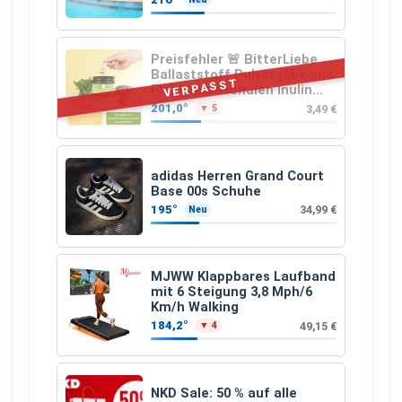
Preisfehler 🚨 BitterLiebe
Ballaststoff Pulver (Mix aus
VERPASST
Flohsamenschalen Inulin
(Präbiotika) Leinsamen &
201,0°
3,49 €
▼ 5
Apfelfaser)
adidas Herren Grand Court
Base 00s Schuhe
195°
34,99 €
Neu
MJWW Klappbares Laufband
mit 6 Steigung 3,8 Mph/6
Km/h Walking
184,2°
49,15 €
▼ 4
NKD Sale: 50 % auf alle