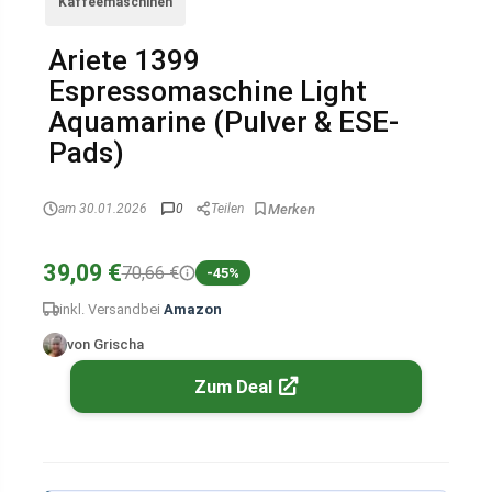
Kaffeemaschinen
Ariete 1399
Espressomaschine Light
Aquamarine (Pulver & ESE-
Pads)
am 30.01.2026
0
Teilen
39,09 €
70,66 €
-45%
inkl. Versand
bei
Amazon
von Grischa
Zum Deal