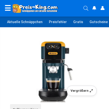
☰
🔔
👤
Aktuelle Schnäppchen
Preisfehler
Gratis
Gutscheine
Vergrößern