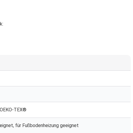
k:
 OEKO-TEX®
ignet, für Fußbodenheizung geeignet