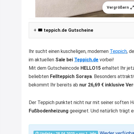
Vergrößern
🎟️ teppich.de Gutscheine
Ihr sucht einen kuscheligen, modernen
Teppich
, d
im aktuellen
Sale bei
Teppich.de
vorbei!
Mit dem Gutscheincode
HELLO15
erhaltet Ihr je
beliebten
Fellteppich Soraya
. Besonders attrakti
bekommt Ihr bereits ab
nur 26,69 € inklusive Ve
Der Teppich punktet nicht nur mit seiner soften H
Fußbodenheizung
geeignet. Und natürlich trägt 
Wieder verfügba
🕐 Update - 28.04.2025 – vor 1 Jahr