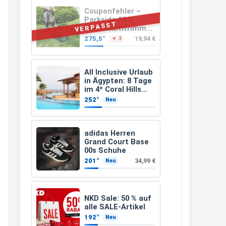
müsste schon stornieren und
Couponfehler –
Parkside 20 V
nochmal bestellen, da man
VERPASST
Akku-Multitrimmer
PAMT 20-Li A1
Rabattcodes oder auch
275,5°
19,94 €
▼ 3
(ohne Akku und
Geschenkgutscheine im
Ladegerät)
Warenkorb oder an der Kasse
All Inclusive Urlaub
VOR dem Kauf einlösen kann.
in Ägypten: 8 Tage
im 4* Coral Hills
17:06
Resort Marsa Alam
252°
Neu
inkl. Flüge ab 299 €
↩
p.P.
Kerstin
adidas Herren
Grand Court Base
Och siche den Gutschein
00s Schuhe
fürmeggelebaguetts
201°
34,99 €
Neu
21:36
↩
NKD Sale: 50 % auf
Kerstin
alle SALE-Artikel
192°
Neu
Meggle bagett Gutschein code