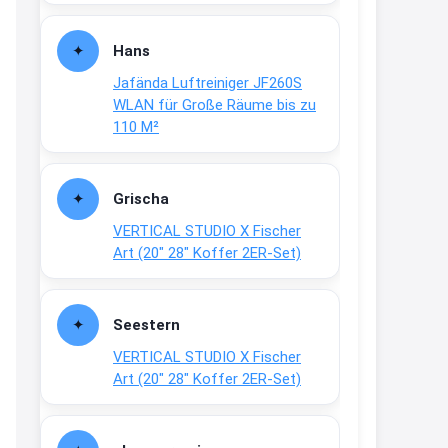
Fielmann-Blinkis mehr / wurde
dauerhaft eingestellt
Hans
www.fielmann-
Jafända Luftreiniger JF260S
group.com/blinkis...
WLAN für Große Räume bis zu
13:44
110 M²
↩
Christian Schröder
Grischa
@Joachim Moin Joachim, schön
VERTICAL STUDIO X Fischer
dich zu sehen, alles gut?
Art (20″ 28″ Koffer 2ER-Set)
15:01
↩
Seestern
Joachim
VERTICAL STUDIO X Fischer
An 01.08. / Sensodyne Rabatt 3€
Art (20″ 28″ Koffer 2ER-Set)
/ max. 15.000
www.erlebe-
haleon.de/#aktuelle...