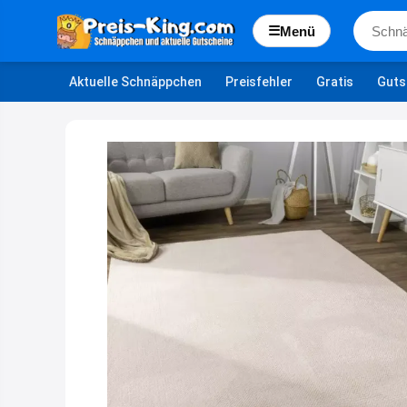
☰
Menü
Aktuelle Schnäppchen
Preisfehler
Gratis
Guts