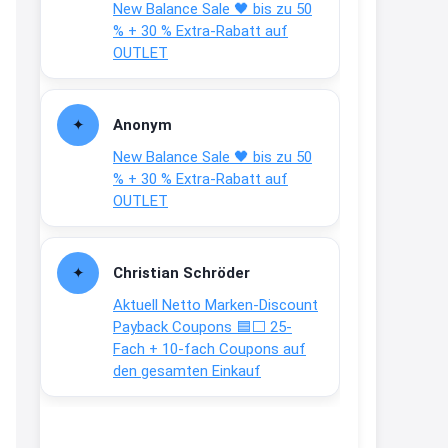
New Balance Sale 🖤 bis zu 50
Text weiter unten
% + 30 % Extra-Rabatt auf
shop.bioeg.de/aufkleber-
OUTLET
achtun...
2:24
Anonym
↩
New Balance Sale 🖤 bis zu 50
Joachim
% + 30 % Extra-Rabatt auf
OUTLET
Gratis personalisierte 7-Tage
Ration Micronährstoffe/ Vitamine
www.dunatura.com/free-trial...
Christian Schröder
2:28
Aktuell Netto Marken-Discount
↩
Payback Coupons 🟦⬜ 25-
Fach + 10-fach Coupons auf
Joachim
den gesamten Einkauf
Gratis 11 versch. Orthomol
Proben
www.orthomol.com/de-
de/service...