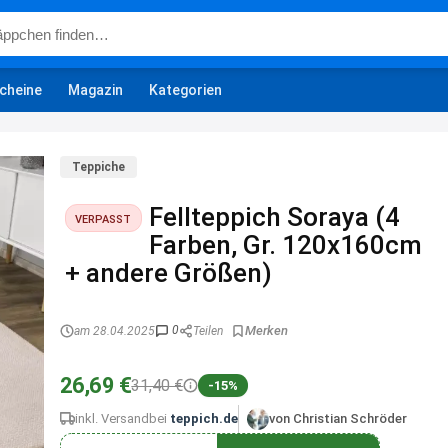
cheine
Magazin
Kategorien
Teppiche
Fellteppich Soraya (4
VERPASST
Farben, Gr. 120x160cm
+ andere Größen)
0
am 28.04.2025
Teilen
26,69 €
31,40 €
-15%
inkl. Versand
bei
teppich.de
von Christian Schröder