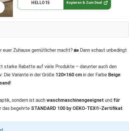
HELLO15
Kopieren & Zum Deal
er euer Zuhause gemütlicher macht? 🏡 Dann schaut unbedingt
tzt starke Rabatte auf viele Produkte – darunter auch den
v: Die Variante in der Größe
120×160 cm
in der Farbe
Beige
rsand
!
aptik, sondern ist auch
waschmaschinengeeignet
und
für
er das begehrte
STANDARD 100 by OEKO-TEX®-Zertifikat
.
r!