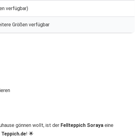
en verfügbar)
eitere Größen verfügbar
ieren
uhause gönnen wollt, ist der
Fellteppich Soraya
eine
i Teppich.de
! 🌟