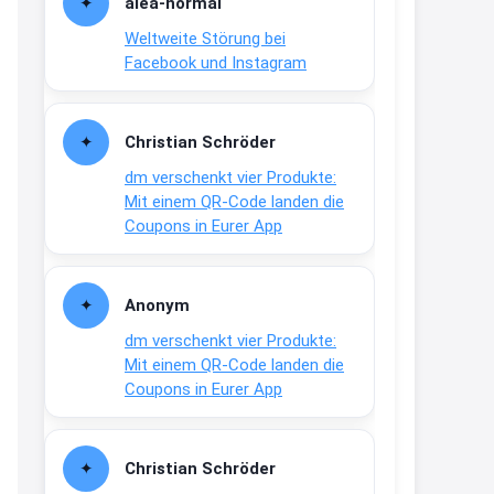
alea-normai
21:27
Weltweite Störung bei
↩
Facebook und Instagram
Joachim
Gratis medizinische Zahncreme
Christian Schröder
www.meineapotheke.de/
dm verschenkt vier Produkte:
2:19
Mit einem QR-Code landen die
↩
Coupons in Eurer App
Joachim
Gratis Lindani Lineal
Anonym
www.linda.de/vorteile/coupons/...
dm verschenkt vier Produkte:
2:21
Mit einem QR-Code landen die
↩
Coupons in Eurer App
Joachim
Gratis Hitzewarn-Aufkleber /
Christian Schröder
verfärbt sich ab 28 Grad /siehe