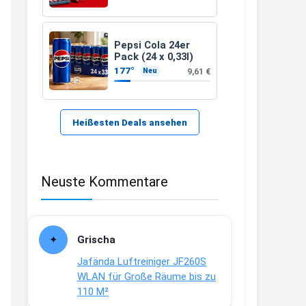
21:37
↩
Pepsi Cola 24er
Pack (24 x 0,33l)
Kerstin
177°
9,61 €
Neu
Bei EDEKA
21:37
↩
Heißesten Deals ansehen
Joachim
Haribo Roadshow / 100 Orte / ab
Neuste Kommentare
29.07
www.haribo.com/de-
de/aktuelles...
13:04
Grischa
↩
Jafända Luftreiniger JF260S
Joachim
WLAN für Große Räume bis zu
110 M²
Ab diesem Jahr gibt es keine