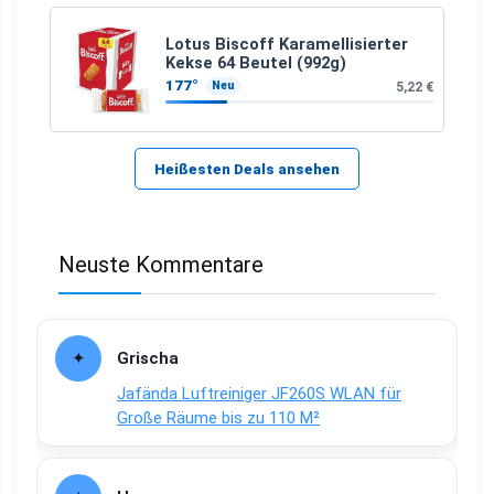
Lotus Biscoff Karamellisierter
Kekse 64 Beutel (992g)
177°
5,22 €
Neu
Heißesten Deals ansehen
Neuste Kommentare
Grischa
Jafända Luftreiniger JF260S WLAN für
Große Räume bis zu 110 M²