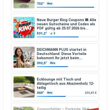
732°
Neu
Neue Burger King Coupons 🍔 Alle
neuen Gutscheine und Codes als
PDF gültig ab 25.07.2026 bis
04.09.2026
531,2°
▲ 2
DEICHMANN PLUS startet in
Deutschland: Diese Vorteile
bekommt Ihr jetzt beim
Schuhkauf
392,5°
Neu
Ecklounge mit Tisch und
Ablagetisch aus Akazienholz 12-
teilig
363°
255,45 €
Neu
Couponfehler – Parkside 20 V