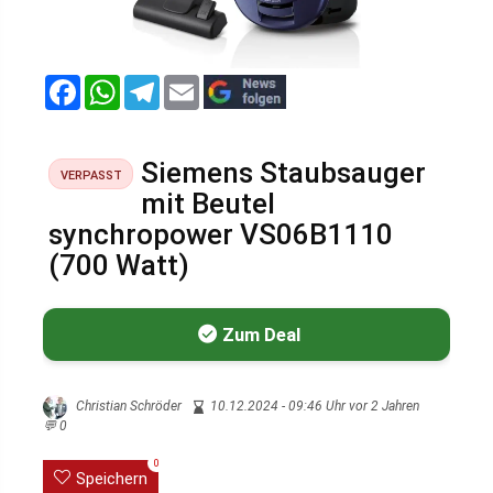
F
W
T
E
a
h
e
m
c
a
l
a
e
t
e
i
b
s
g
l
Siemens Staubsauger
o
A
r
VERPASST
o
p
a
mit Beutel
k
p
m
synchropower VS06B1110
(700 Watt)
Zum Deal
Christian Schröder
10.12.2024 - 09:46 Uhr vor 2 Jahren
💬
0
0
Speichern