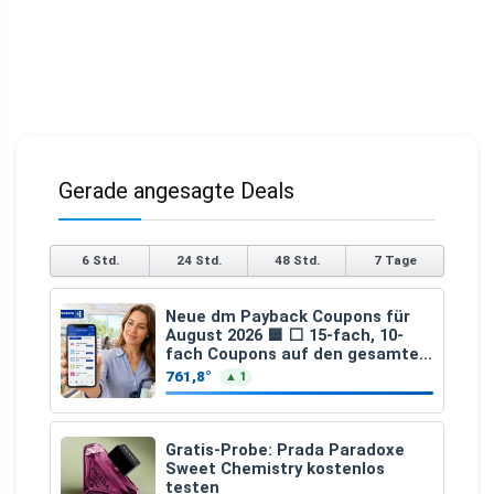
Gerade angesagte Deals
6 Std.
24 Std.
48 Std.
7 Tage
Neue dm Payback Coupons für
August 2026 🟦 ⬜ 15-fach, 10-
fach Coupons auf den gesamten
Einkauf ab 2 €
761,8°
▲ 1
Gratis-Probe: Prada Paradoxe
Sweet Chemistry kostenlos
testen