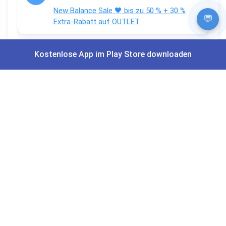
New Balance Sale 🖤 bis zu 50 % + 30 %
💬
Extra-Rabatt auf OUTLET
Kostenlose App im Play Store downloaden
Christian Schröder
Aktuell Netto Marken-Discount Payback
Coupons 🟦⬜ 25-Fach + 10-fach Coupons
auf den gesamten Einkauf
Apps und Bewertungen
Du willst keinen Deal mehr verpassen?
Dann lade unsere Gratis App herunter.