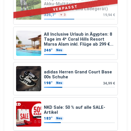
Akku-Multitrimmer PAMT 20-Li
VERPASST
A1 (ohne Akku und Ladegerät)
325,7°
19,94 €
▼ 3
All Inclusive Urlaub in Ägypten: 8
Tage im 4* Coral Hills Resort
Marsa Alam inkl. Flüge ab 299 €
p.P.
246°
Neu
adidas Herren Grand Court Base
00s Schuhe
198°
34,99 €
Neu
NKD Sale: 50 % auf alle SALE-
Artikel
183°
Neu