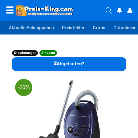
☰
🔔
👤
Aktuelle Schnäppchen
Preisfehler
Gratis
Gutscheine
Staubsauger
Amazon
⏳Abgelaufen?
-20%