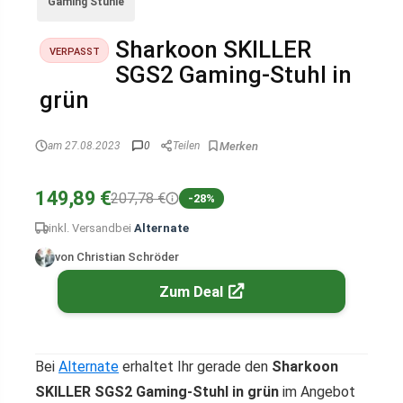
Gaming Stühle
Sharkoon SKILLER
VERPASST
SGS2 Gaming-Stuhl in
grün
am 27.08.2023
0
Teilen
149,89 €
207,78 €
-28%
inkl. Versand
bei
Alternate
von Christian Schröder
Zum Deal
Bei
Alternate
erhaltet Ihr gerade den
Sharkoon
SKILLER SGS2 Gaming-Stuhl in grün
im Angebot