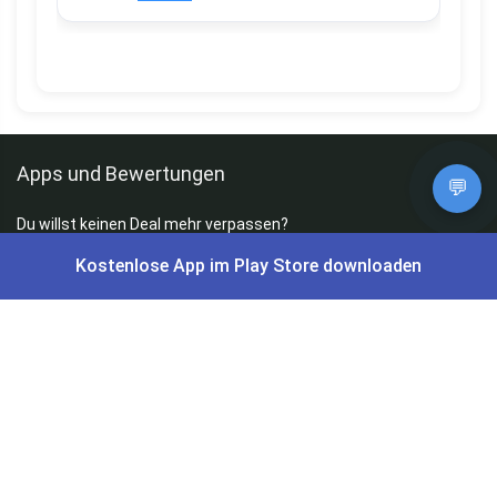
Apps und Bewertungen
💬
Du willst keinen Deal mehr verpassen?
Dann lade unsere Gratis App herunter.
Kostenlose App im Play Store downloaden
⭐
4,7/5
im App Store
⭐
4,5/5
bei Google Play
|
4,9/5
Trustpilot
⭐
4,9/5
auf Google
|
Keine Lust Schnäppchen zu suchen?
Preis King ist euer Schnäppchen-Blog
und bietet euch jeden Tag