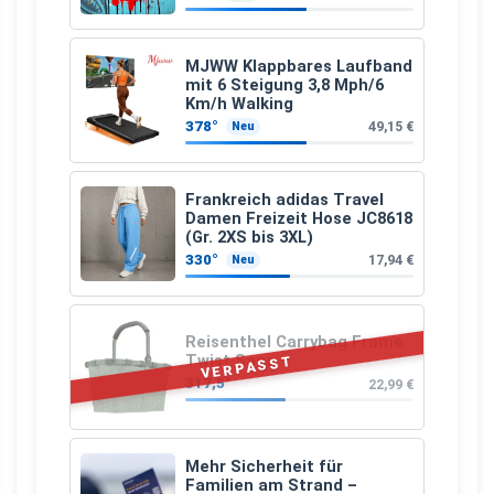
MJWW Klappbares Laufband
mit 6 Steigung 3,8 Mph/6
Km/h Walking
378°
49,15 €
Neu
Frankreich adidas Travel
Damen Freizeit Hose JC8618
(Gr. 2XS bis 3XL)
330°
17,94 €
Neu
Reisenthel Carrybag Frame
Twist Sage
VERPASST
317,5°
22,99 €
Mehr Sicherheit für
Familien am Strand –