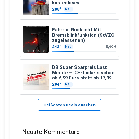
kostenloses
Kindersuchband der DLRG
288°
Neu
Fahrrad Rücklicht Mit
Bremsblinkfunktion (StVZO
zugelassenen)
243°
5,99 €
Neu
DB Super Sparpreis Last
Minute – ICE-Tickets schon
ab 6,99 Euro statt ab 17,99
Euro
204°
Neu
Heißesten Deals ansehen
Neuste Kommentare