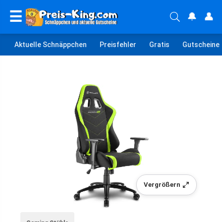
☰
🔔
👤
Aktuelle Schnäppchen
Preisfehler
Gratis
Gutscheine
Vergrößern