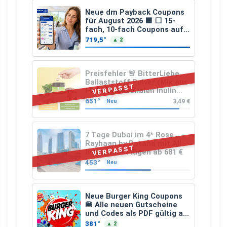
Neue dm Payback Coupons
für August 2026 🟦 ⬜ 15-
fach, 10-fach Coupons auf
den gesamten Einkauf ab 2
719,5°
▲ 2
€
Preisfehler 🚨 BitterLiebe
Ballaststoff Pulver (Mix aus
VERPASST
Flohsamenschalen Inulin
(Präbiotika) Leinsamen &
651°
3,49 €
Neu
Apfelfaser)
7 Tage Dubai im 4* Rose
Rayhaan by Rotana mit All
VERPASST
Inclusive & Flügen ab 681 €
453°
Neu
Neue Burger King Coupons
🍔 Alle neuen Gutscheine
und Codes als PDF gültig ab
25.07.2026 bis 04.09.2026
381°
▲ 2