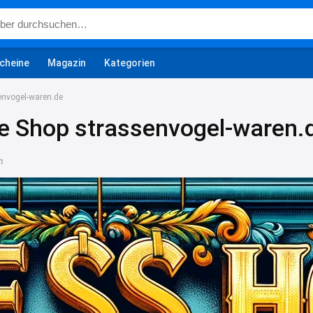
cheine
Magazin
Kategorien
envogel-waren.de
e Shop strassenvogel-waren.
n