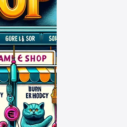
↩
Katalin
Hallo, ich habe ein Problem.
13:09
↩
Katalin
wie löse ich mein Gutschein ein,
was bereits bezahlt worden ist?
13:10
↩
Grischa
@Katalin Bei welchen Shop ?
Allgemein kann man keine
Gutscheine nach einem Kauf
einlösen, soweit ich weiß. Man