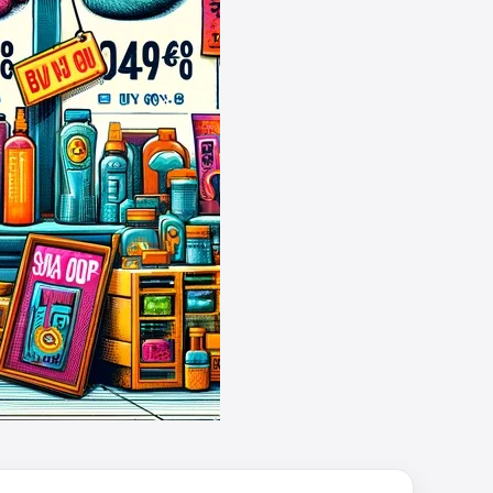
müsste schon stornieren und
nochmal bestellen, da man
Rabattcodes oder auch
Geschenkgutscheine im
Warenkorb oder an der Kasse
VOR dem Kauf einlösen kann.
17:06
↩
Kerstin
Och siche den Gutschein
fürmeggelebaguetts
21:36
↩
Kerstin
Meggle bagett Gutschein code