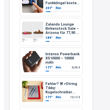
Funkklingel kostet
21:27
nur 3,49 Euro
237°
Neu
↩
Joachim
Zalando Lounge
Gratis medizinische Zahncreme
Birkenstock Sale –
Arizona für 77,90 €
www.meineapotheke.de/
statt 120 €
189°
Neu
2:19
↩
Intenso Powerbank
Joachim
XS10000 – 10000
mAh
Gratis Lindani Lineal
177°
8,98 €
Neu
www.linda.de/vorteile/coupons/...
2:21
Fehler? 🚨 rOtring
↩
Tikky-
Kugelschreiber
Joachim
blaue Tinte
177°
10,13 €
Neu
mittlere Spitze
Gratis Hitzewarn-Aufkleber /
blau (1,0 mm – 12
Stück)
verfärbt sich ab 28 Grad /siehe