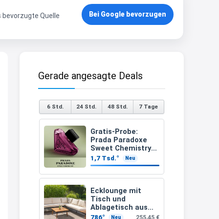
21:37
Bei Google bevorzugen
s bevorzugte Quelle
↩
Kerstin
Bei EDEKA
Gerade angesagte Deals
21:37
↩
Joachim
6 Std.
24 Std.
48 Std.
7 Tage
Haribo Roadshow / 100 Orte / ab
Gratis-Probe:
29.07
www.haribo.com/de-
Prada Paradoxe
de/aktuelles...
Sweet Chemistry
kostenlos testen
1,7 Tsd.°
Neu
13:04
↩
Ecklounge mit
Joachim
Tisch und
Ablagetisch aus
Ab diesem Jahr gibt es keine
Akazienholz 12-
786°
255,45 €
Neu