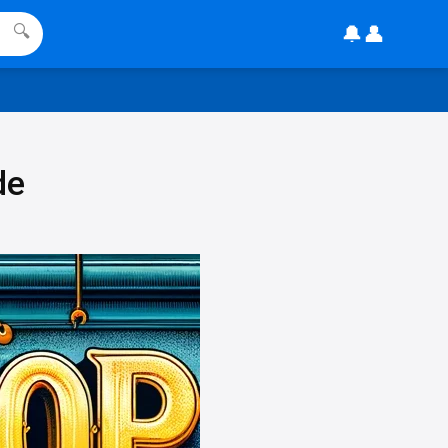
gesehen, mitten im Lesen hab ich
🔔
👤
🔍
dne \"Username\" gelesen.
16:36
↩
DE
habe einen wunschgutschein ims
de
chrank gefunden und möchte
wissen ob dieser noch gültig ist
11:48
↩
Christian Schröder
@DE Hey, geh einfach mal auf die
Seite von Wusnchgutschein und
gebe dort den Code ein,
11:56