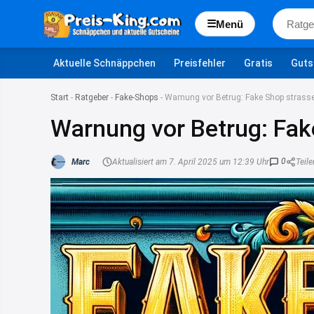
☰
Menü
Aktuelle Schnäppchen
Preisfehler
Gratis
Guts
Start
-
Ratgeber
-
Fake-Shops
-
Warnung vor Betrug: Fake Shop strass
Warnung vor Betrug: Fak
0
Marc
Aktualisiert am 7. April 2025 um 12:39 Uhr
Teile