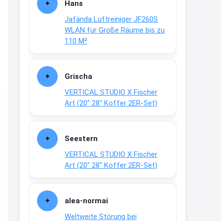
Hans
2:35
Jafända Luftreiniger JF260S
↩
WLAN für Große Räume bis zu
110 M²
Joachim
Gratis Campari Spritz / Aperol
Spritz für Gastronomie
gratis-
Grischa
aperitivo.de/
VERTICAL STUDIO X Fischer
Art (20″ 28″ Koffer 2ER-Set)
2:38
↩
Strandnixe
Seestern
Das Koffersez gibt es nicht mehr
VERTICAL STUDIO X Fischer
zu dem Preis
Art (20″ 28″ Koffer 2ER-Set)
8:31
↩
alea-normai
Strandnixe
Weltweite Störung bei