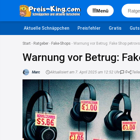
☰
Menü
Aktuelle Schnäppchen
Preisfehler
Gratis
Guts
Start
-
Ratgeber
-
Fake-Shops
-
Warnung vor Betrug: Fake Shop petrovs
Warnung vor Betrug: Fak
0
Marc
Aktualisiert am 7. April 2025 um 12:52 Uhr
Teile