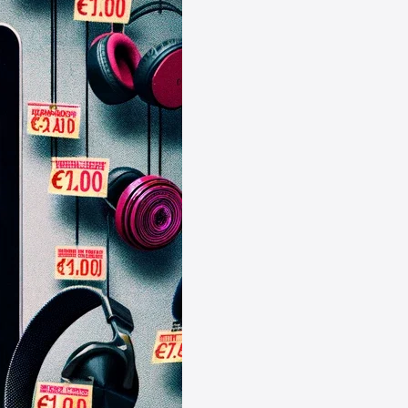
↩
Katalin
Hallo, ich habe ein Problem.
13:09
↩
Katalin
wie löse ich mein Gutschein ein,
was bereits bezahlt worden ist?
13:10
↩
Grischa
@Katalin Bei welchen Shop ?
Allgemein kann man keine
Gutscheine nach einem Kauf
einlösen, soweit ich weiß. Man