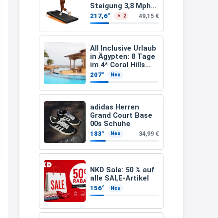
Steigung 3,8 Mph/6
21:27
Km/h Walking
217,6°
49,15 €
▼ 2
↩
Joachim
All Inclusive Urlaub
Gratis medizinische Zahncreme
in Ägypten: 8 Tage
im 4* Coral Hills
www.meineapotheke.de/
Resort Marsa Alam
207°
Neu
inkl. Flüge ab 299 €
2:19
p.P.
↩
adidas Herren
Joachim
Grand Court Base
00s Schuhe
Gratis Lindani Lineal
183°
34,99 €
Neu
www.linda.de/vorteile/coupons/...
2:21
↩
NKD Sale: 50 % auf
alle SALE-Artikel
Joachim
156°
Neu
Gratis Hitzewarn-Aufkleber /
verfärbt sich ab 28 Grad /siehe