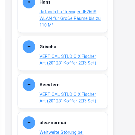
Hans
2:35
Jafända Luftreiniger JF260S
↩
WLAN für Große Räume bis zu
110 M²
Joachim
Gratis Campari Spritz / Aperol
Spritz für Gastronomie
gratis-
Grischa
aperitivo.de/
VERTICAL STUDIO X Fischer
Art (20″ 28″ Koffer 2ER-Set)
2:38
↩
Strandnixe
Seestern
Das Koffersez gibt es nicht mehr
VERTICAL STUDIO X Fischer
zu dem Preis
Art (20″ 28″ Koffer 2ER-Set)
8:31
↩
alea-normai
Strandnixe
Weltweite Störung bei