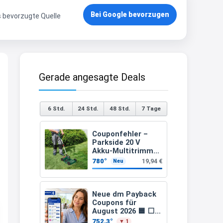
21:37
Bei Google bevorzugen
s bevorzugte Quelle
↩
Kerstin
Bei EDEKA
Gerade angesagte Deals
21:37
↩
Joachim
6 Std.
24 Std.
48 Std.
7 Tage
Haribo Roadshow / 100 Orte / ab
Couponfehler –
29.07
www.haribo.com/de-
Parkside 20 V
de/aktuelles...
Akku-Multitrimmer
PAMT 20-Li A1
780°
19,94 €
Neu
(ohne Akku und
13:04
Ladegerät)
↩
Neue dm Payback
Joachim
Coupons für
August 2026 🟦 ⬜
Ab diesem Jahr gibt es keine
15-fach, 10-fach
752,3°
▼ 1