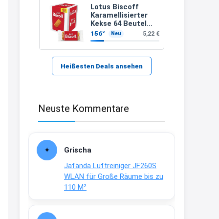
Lotus Biscoff
Text weiter unten
Karamellisierter
Kekse 64 Beutel
shop.bioeg.de/aufkleber-
(992g)
156°
5,22 €
Neu
achtun...
2:24
↩
Heißesten Deals ansehen
Joachim
Gratis personalisierte 7-Tage
Neuste Kommentare
Ration Micronährstoffe/ Vitamine
www.dunatura.com/free-trial...
2:28
Grischa
↩
Jafända Luftreiniger JF260S
Joachim
WLAN für Große Räume bis zu
110 M²
Gratis 11 versch. Orthomol
Proben
www.orthomol.com/de-
de/service...