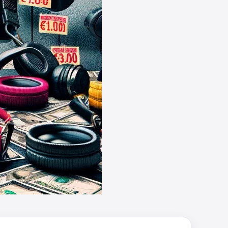
müsste schon stornieren und
nochmal bestellen, da man
Rabattcodes oder auch
Geschenkgutscheine im
Warenkorb oder an der Kasse
VOR dem Kauf einlösen kann.
17:06
↩
Kerstin
Och siche den Gutschein
fürmeggelebaguetts
21:36
↩
Kerstin
Meggle bagett Gutschein code