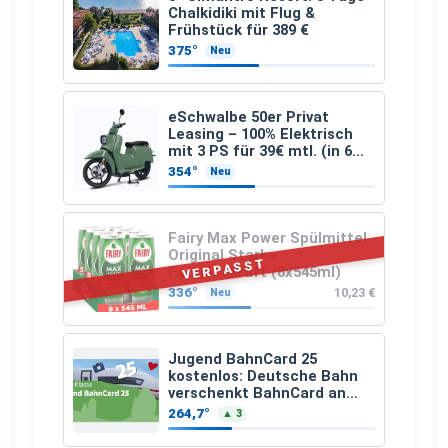
Chalkidiki mit Flug &
Frühstück für 389 €
375°
Neu
eSchwalbe 50er Privat
Leasing – 100% Elektrisch
mit 3 PS für 39€ mtl. (in 6
schicken Farben LF: 0.43, 36
354°
Neu
Monate, Bereitstellung:
159,00 €, 2.500 km/Jahr)
Fairy Max Power Spülmittel
Original Starke
VERPASST
Fettlösekraft (8x545ml)
336°
10,23 €
Neu
Jugend BahnCard 25
kostenlos: Deutsche Bahn
verschenkt BahnCard an
Kinder und Jugendliche
264,7°
▲ 3