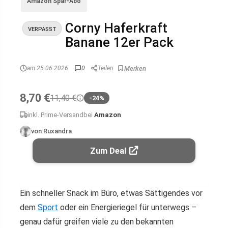
Amazon Spar-Abo
Corny Haferkraft
VERPASST
Banane 12er Pack
am 25.06.2026
0
Teilen
8,70 €
11,40 €
-24%
inkl. Prime-Versand
bei
Amazon
von Ruxandra
Zum Deal
Ein schneller Snack im Büro, etwas Sättigendes vor
dem
Sport
oder ein Energieriegel für unterwegs –
genau dafür greifen viele zu den bekannten