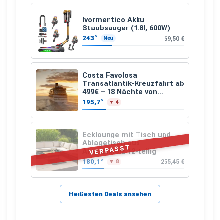
Ivormentico Akku
Staubsauger (1.8l, 600W)
243°
69,50 €
Neu
Costa Favolosa
Transatlantik-Kreuzfahrt ab
499€ – 18 Nächte von
Hamburg nach Guadeloupe
195,7°
▼ 4
Ecklounge mit Tisch und
Ablagetisch aus
VERPASST
Akazienholz 12-teilig
180,1°
255,45 €
▼ 8
Heißesten Deals ansehen