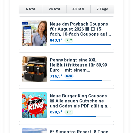
6 Std.
24 Std.
48 Std.
7 Tage
Neue dm Payback Coupons
für August 2026 🟦 ⬜ 15-
fach, 10-fach Coupons auf
den gesamten Einkauf ab 2
843,1°
▲ 2
€
Penny bringt eine XXL-
Heißluftfritteuse für 89,99
Euro – mit einem
besonderen Vorteil
716,5°
Neu
Neue Burger King Coupons
🍔 Alle neuen Gutscheine
und Codes als PDF gültig ab
25.07.2026 bis 04.09.2026
628,2°
▲ 1
5* Simantro Resort: 8 Tage