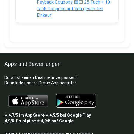
Payback Coupons 🟦⬜ 25-Fach + 10-
fach Coupons auf den gesamten
Einkauf
Apps und Bewertungen
Du willst keinen Deal mehr verpassen?
Dann lade unsere Gratis App herunter.
⭐
4,7/5
im App Store
⭐
4,5/5
bei Google Play
|
4,9/5
Trustpilot
⭐
4,9/5
auf Google
|