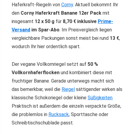
Haferkraft-Riegeln von
Corny
. Aktuell bekommt Ihr
den
Corny Haferkraft Banane 12er Pack
mit
insgesamt
12 x 50 g
für
8,70 € inklusive
Prime-
Versand
im Spar-Abo
. Im Preisvergleich liegen
vergleichbare Packungen sonst meist bei rund
13 €
,
wodurch Ihr hier ordentlich spart.
Der vegane Vollkornriegel setzt auf
50 %
Vollkornhaferflocken
und kombiniert diese mit
fruchtiger Banane. Gerade unterwegs macht sich
das bemerkbar, weil die
Riegel
sättigender wirken als
klassische Schokoriegel oder kleine
Süßigkeiten
.
Praktisch ist außerdem die einzeln verpackte Größe,
die problemlos in
Rucksack
, Sporttasche oder
Schreibtischschublade passt.