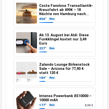
Costa Favolosa Transatlantik-
Kreuzfahrt ab 499€ – 18
Nächte von Hamburg nach
Guadeloupe
456°
Neu
Ab 13. August bei Aldi: Diese
Funkklingel kostet nur 3,49
Euro
237°
Neu
Zalando Lounge Birkenstock
Sale – Arizona für 77,90 €
statt 120 €
189°
Neu
Intenso Powerbank XS10000 –
10000 mAh
177°
8,98 €
Neu