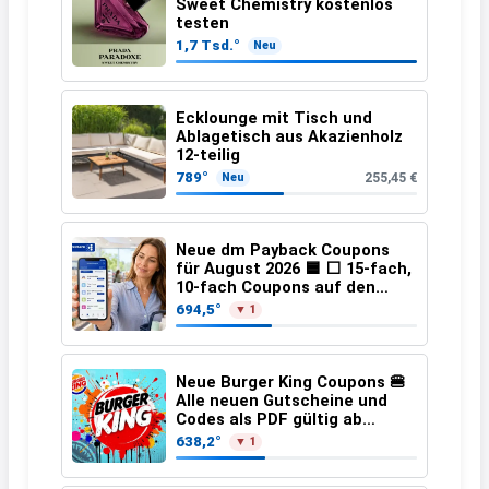
Sweet Chemistry kostenlos
testen
1,7 Tsd.°
Neu
Ecklounge mit Tisch und
Ablagetisch aus Akazienholz
12-teilig
789°
255,45 €
Neu
Neue dm Payback Coupons
für August 2026 🟦 ⬜ 15-fach,
10-fach Coupons auf den
gesamten Einkauf ab 2 €
694,5°
▼ 1
Neue Burger King Coupons 🍔
Alle neuen Gutscheine und
Codes als PDF gültig ab
25.07.2026 bis 04.09.2026
638,2°
▼ 1