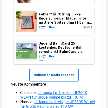
Fehler? 🚨 rOtring Tikky-
Kugelschreiber blaue Tinte
mittlere Spitze blau (1,0 mm –
12 Stück)
177°
10,13 €
Neu
Jugend BahnCard 25
kostenlos: Deutsche Bahn
verschenkt BahnCard an
Kinder und Jugendliche
147°
Neu
Heißesten Deals ansehen
Neuste Kommentare
Grischa
zu
Jafända Luftreiniger JF260S
WLAN für Große Räume bis zu 110 M²
Hans
zu
Jafända Luftreiniger JF260S WLAN
für Große Räume bis zu 110 M²