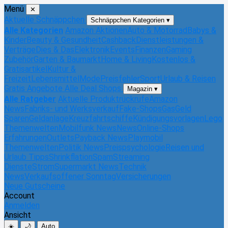
Menü
✕
Aktuelle Schnäppchen
Schnäppchen Kategorien
▾
Alle Kategorien
Amazon Aktionen
Auto & Motorrad
Babys &
Kinder
Beauty & Gesundheit
Cashback
Dienstleistungen &
Verträge
Dies & Das
Elektronik
Events
Finanzen
Gaming
Zubehör
Garten & Baumarkt
Home & Living
Kostenlos &
Gratisartikel
Kultur &
Freizeit
Lebensmittel
Mode
Preisfehler
Sport
Urlaub & Reisen
Gratis Angebote
Alle Deal Shops
Magazin
▾
Alle Ratgeber
Aktuelle Produktrückrufe
Amazon
News
Fabriks- und Werksverkauf
Fake-Shops
Gas
Geld
Sparen
Geldanlage
Kreuzfahrtschiffe
Kündigungsvorlagen
Lego
Themenwelten
Mobilfunk News
News
Online-Shops
Erfahrungen
Outlets
Payback News
Playmobil
Themenwelten
Politik News
Preispsychologie
Reisen und
Urlaub Tipps
Shrinkflation
Spam
Streaming
Dienste
Strom
Supermarkt News
Technik
News
Verkaufsoffener Sonntag
Versicherungen
Neue Gutscheine
Account
Anmelden
Ansicht
☀️
🌙
Auto