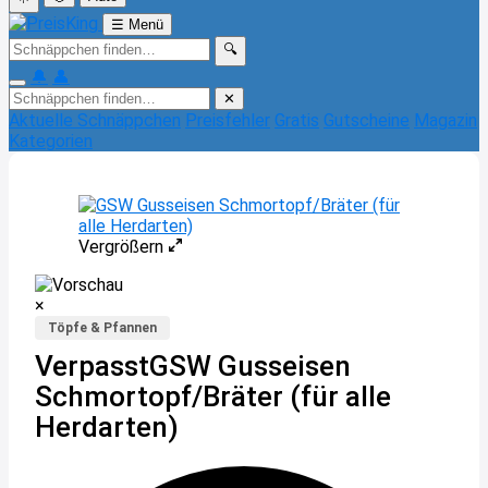
☰
Menü
🔍
🔔
👤
✕
Aktuelle Schnäppchen
Preisfehler
Gratis
Gutscheine
Magazin
Kategorien
Vergrößern
×
Töpfe & Pfannen
Verpasst
GSW Gusseisen
Schmortopf/Bräter (für alle
Herdarten)