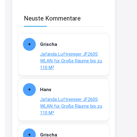
Fielmann-Blinkis mehr / wurde
dauerhaft eingestellt
Neuste Kommentare
www.fielmann-
group.com/blinkis...
13:44
Grischa
↩
Jafända Luftreiniger JF260S
Christian Schröder
WLAN für Große Räume bis zu
@Joachim Moin Joachim, schön
110 M²
dich zu sehen, alles gut?
15:01
Hans
↩
Jafända Luftreiniger JF260S
Joachim
WLAN für Große Räume bis zu
110 M²
An 01.08. / Sensodyne Rabatt 3€
/ max. 15.000
www.erlebe-
haleon.de/#aktuelle...
Grischa