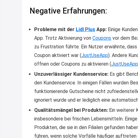
Negative Erfahrungen:
Probleme mit der
Lidl Plus
App:
Einige Kunden 
App. Trotz Aktivierung von
Coupons
vor dem Bez
zu Frustration führte. Ein Nutzer erwähnte, da
Coupon aktiviert war​
(
JustUseApp
)
​. Andere Ku
öffnen oder Coupons zu aktivieren​
(
JustUseApp
Unzuverlässiger Kundenservice:
Es gibt Beric
den Kundenservice. In einigen Fällen wurden B
funktionierende Gutscheine nicht zufriedenstel
ignoriert wurde und er lediglich eine automatisch
Qualitätsmängel bei Produkten:
Ein weiterer 
insbesondere bei frischen Lebensmitteln. Eini
Produkten, die sie in den Filialen gefunden habe
führen, wenn solche Vorfälle häufiger auftreten​