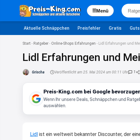
☰
Menü
Aktuelle Schnäppchen
Preisfehler
Gratis
Guts
Start
-
Ratgeber
-
Online-Shops Erfahrungen
-
Lidl Erfahrungen und Me
Lidl Erfahrungen und Mei
1
Grischa
Veröffentlicht am 25. Mai 2024 um 00:11 Uhr
Preis-King.com bei Google bevorzuge
Wenn Ihr unsere Deals, Schnäppchen und Ratgebe
auswählen.
Lidl
ist ein weltweit bekannter Discounter, der ei