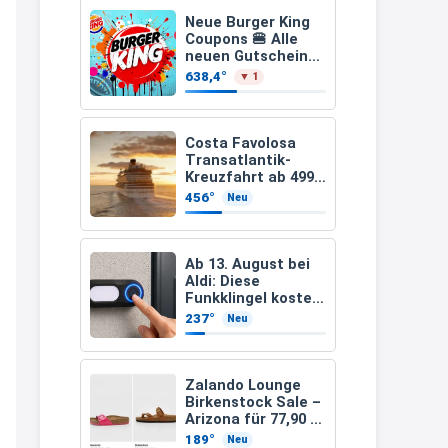
ab 2 €
müsste schon stornieren und
Neue Burger King
Coupons 🍔 Alle
nochmal bestellen, da man
neuen Gutscheine
und Codes als PDF
Rabattcodes oder auch
638,4°
▼ 1
gültig ab 25.07.2026
Geschenkgutscheine im
bis 04.09.2026
Warenkorb oder an der Kasse
Costa Favolosa
VOR dem Kauf einlösen kann.
Transatlantik-
Kreuzfahrt ab 499€
17:06
– 18 Nächte von
456°
Neu
Hamburg nach
↩
Guadeloupe
Kerstin
Ab 13. August bei
Aldi: Diese
Och siche den Gutschein
Funkklingel kostet
fürmeggelebaguetts
nur 3,49 Euro
237°
Neu
21:36
↩
Zalando Lounge
Birkenstock Sale –
Kerstin
Arizona für 77,90 €
statt 120 €
Meggle bagett Gutschein code
189°
Neu