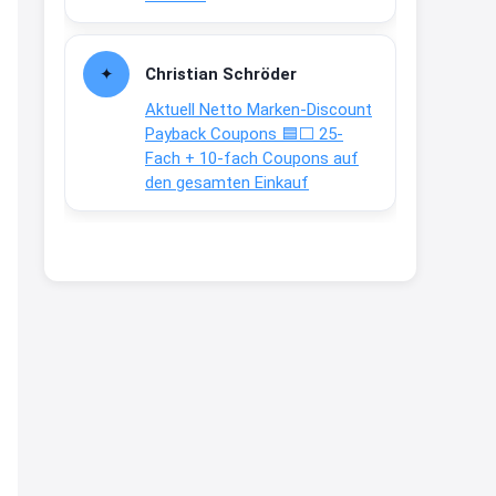
2:35
↩
Christian Schröder
Joachim
Aktuell Netto Marken-Discount
Gratis Campari Spritz / Aperol
Payback Coupons 🟦⬜ 25-
Fach + 10-fach Coupons auf
Spritz für Gastronomie
gratis-
den gesamten Einkauf
aperitivo.de/
2:38
↩
Strandnixe
Das Koffersez gibt es nicht mehr
zu dem Preis
8:31
↩
Strandnixe