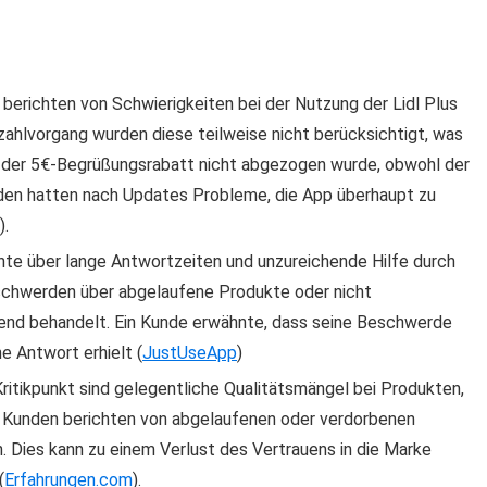
berichten von Schwierigkeiten bei der Nutzung der Lidl Plus
ahlvorgang wurden diese teilweise nicht berücksichtigt, was
ss der 5€-Begrüßungsrabatt nicht abgezogen wurde, obwohl der
nden hatten nach Updates Probleme, die App überhaupt zu
)
​.
hte über lange Antwortzeiten und unzureichende Hilfe durch
eschwerden über abgelaufene Produkte oder nicht
lend behandelt. Ein Kunde erwähnte, dass seine Beschwerde
e Antwort erhielt​
(
JustUseApp
)
Kritikpunkt sind gelegentliche Qualitätsmängel bei Produkten,
ge Kunden berichten von abgelaufenen oder verdorbenen
n. Dies kann zu einem Verlust des Vertrauens in die Marke
(
Erfahrungen.com
)
​.