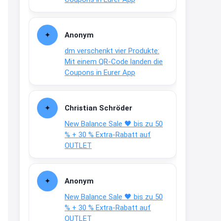
Text weiter unten
shop.bioeg.de/aufkleber-
Anonym
achtun...
dm verschenkt vier Produkte:
2:24
Mit einem QR-Code landen die
↩
Coupons in Eurer App
Joachim
Gratis personalisierte 7-Tage
Christian Schröder
Ration Micronährstoffe/ Vitamine
New Balance Sale 🖤 bis zu 50
www.dunatura.com/free-trial...
% + 30 % Extra-Rabatt auf
2:28
OUTLET
↩
Joachim
Anonym
Gratis 11 versch. Orthomol
New Balance Sale 🖤 bis zu 50
Proben
www.orthomol.com/de-
% + 30 % Extra-Rabatt auf
de/service...
OUTLET