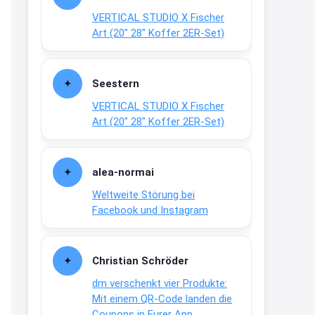
21:27
VERTICAL STUDIO X Fischer
↩
Art (20″ 28″ Koffer 2ER-Set)
Joachim
Gratis medizinische Zahncreme
Seestern
www.meineapotheke.de/
VERTICAL STUDIO X Fischer
2:19
Art (20″ 28″ Koffer 2ER-Set)
↩
Joachim
alea-normai
Gratis Lindani Lineal
Weltweite Störung bei
www.linda.de/vorteile/coupons/...
Facebook und Instagram
2:21
↩
Christian Schröder
Joachim
dm verschenkt vier Produkte:
Gratis Hitzewarn-Aufkleber /
Mit einem QR-Code landen die
verfärbt sich ab 28 Grad /siehe
Coupons in Eurer App