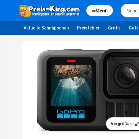
☰
Menü
Aktuelle Schnäppchen
Preisfehler
Gratis
Guts
Vergrößern