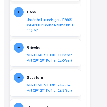
Fielmann-Blinkis mehr / wurde
dauerhaft eingestellt
Hans
www.fielmann-
Jafända Luftreiniger JF260S
group.com/blinkis...
WLAN für Große Räume bis zu
13:44
110 M²
↩
Christian Schröder
Grischa
@Joachim Moin Joachim, schön
VERTICAL STUDIO X Fischer
dich zu sehen, alles gut?
Art (20″ 28″ Koffer 2ER-Set)
15:01
↩
Seestern
Joachim
VERTICAL STUDIO X Fischer
An 01.08. / Sensodyne Rabatt 3€
Art (20″ 28″ Koffer 2ER-Set)
/ max. 15.000
www.erlebe-
haleon.de/#aktuelle...