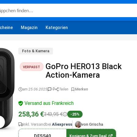
cheine
Magazin
Kategorien
Foto & Kamera
GoPro HERO13 Black
VERPASST
Action-Kamera
0
am 25.06.2025
Teilen
Versand aus Frankreich
258,36 €
343,95 €
-25%
inkl. Versand
bei
Aliexpress
von Grischa
DESS40
Kopieren & Zum Deal