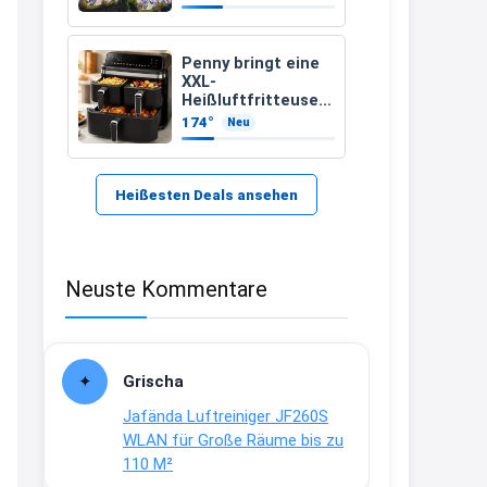
389 €
21:37
↩
Penny bringt eine
XXL-
Kerstin
Heißluftfritteuse
für 89,99 Euro – mit
174°
Neu
Bei EDEKA
einem besonderen
Vorteil
21:37
↩
Heißesten Deals ansehen
Joachim
Haribo Roadshow / 100 Orte / ab
Neuste Kommentare
29.07
www.haribo.com/de-
de/aktuelles...
13:04
Grischa
↩
Jafända Luftreiniger JF260S
Joachim
WLAN für Große Räume bis zu
110 M²
Ab diesem Jahr gibt es keine