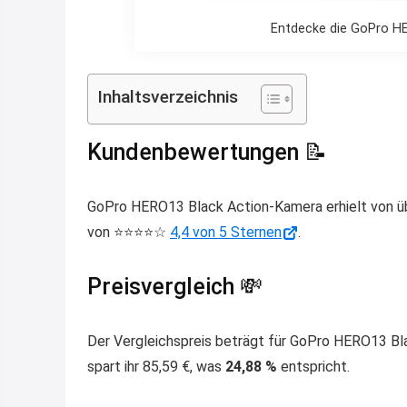
Entdecke die GoPro HE
Inhaltsverzeichnis
Kundenbewertungen 📝
GoPro HERO13 Black Action-Kamera erhielt von ü
von ⭐️⭐️⭐️⭐️☆
4,4 von 5 Sternen
.
Preisvergleich 💸
Der Vergleichspreis beträgt für GoPro HERO13 B
spart ihr 85,59 €, was
24,88 %
entspricht.