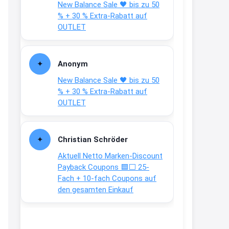
New Balance Sale 🖤 bis zu 50
Text weiter unten
% + 30 % Extra-Rabatt auf
shop.bioeg.de/aufkleber-
OUTLET
achtun...
2:24
Anonym
↩
New Balance Sale 🖤 bis zu 50
Joachim
% + 30 % Extra-Rabatt auf
OUTLET
Gratis personalisierte 7-Tage
Ration Micronährstoffe/ Vitamine
www.dunatura.com/free-trial...
Christian Schröder
2:28
Aktuell Netto Marken-Discount
↩
Payback Coupons 🟦⬜ 25-
Fach + 10-fach Coupons auf
Joachim
den gesamten Einkauf
Gratis 11 versch. Orthomol
Proben
www.orthomol.com/de-
de/service...