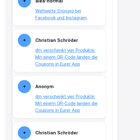
alea-normai
21:27
Weltweite Störung bei
↩
Facebook und Instagram
Joachim
Gratis medizinische Zahncreme
Christian Schröder
www.meineapotheke.de/
dm verschenkt vier Produkte:
2:19
Mit einem QR-Code landen die
↩
Coupons in Eurer App
Joachim
Gratis Lindani Lineal
Anonym
www.linda.de/vorteile/coupons/...
dm verschenkt vier Produkte:
2:21
Mit einem QR-Code landen die
↩
Coupons in Eurer App
Joachim
Gratis Hitzewarn-Aufkleber /
Christian Schröder
verfärbt sich ab 28 Grad /siehe