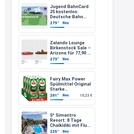
müsste schon stornieren und
Jugend BahnCard
25 kostenlos:
nochmal bestellen, da man
Deutsche Bahn
verschenkt
Rabattcodes oder auch
279°
Neu
BahnCard an
Geschenkgutscheine im
Kinder und
Jugendliche
Warenkorb oder an der Kasse
Zalando Lounge
VOR dem Kauf einlösen kann.
Birkenstock Sale –
Arizona für 77,90 €
17:06
statt 120 €
273°
Neu
↩
Kerstin
Fairy Max Power
Spülmittel Original
Och siche den Gutschein
Starke
fürmeggelebaguetts
Fettlösekraft
261°
10,23 €
Neu
(8x545ml)
21:36
↩
5* Simantro
Resort: 8 Tage
Kerstin
Chalkidiki mit Flug
& Frühstück für
Meggle bagett Gutschein code
225°
Neu