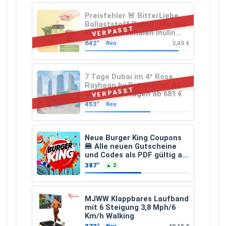
Preisfehler 🚨 BitterLiebe
Ballaststoff Pulver (Mix aus
VERPASST
Flohsamenschalen Inulin
(Präbiotika) Leinsamen &
642°
3,49 €
Neu
Apfelfaser)
7 Tage Dubai im 4* Rose
Rayhaan by Rotana mit All
VERPASST
Inclusive & Flügen ab 681 €
453°
Neu
Neue Burger King Coupons
🍔 Alle neuen Gutscheine
und Codes als PDF gültig ab
25.07.2026 bis 04.09.2026
387°
▲ 2
MJWW Klappbares Laufband
mit 6 Steigung 3,8 Mph/6
Km/h Walking