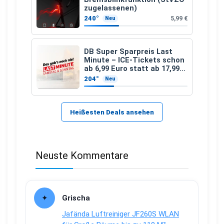
zugelassenen)
240°
5,99 €
Neu
DB Super Sparpreis Last
Minute – ICE-Tickets schon
ab 6,99 Euro statt ab 17,99
Euro
204°
Neu
Heißesten Deals ansehen
Neuste Kommentare
Grischa
Jafända Luftreiniger JF260S WLAN