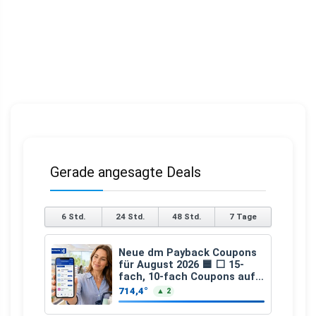
Gerade angesagte Deals
6 Std.
24 Std.
48 Std.
7 Tage
Neue dm Payback Coupons
für August 2026 🟦 ⬜ 15-
fach, 10-fach Coupons auf
den gesamten Einkauf ab 2
714,4°
▲ 2
€