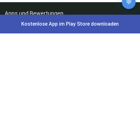
💬
Apps und Bewertungen
Kostenlose App im Play Store downloaden
Du willst keinen Deal mehr verpassen?
Dann lade unsere Gratis App herunter.
⭐
4,7/5
im App Store
⭐
4,5/5
bei Google Play
|
4,9/5
Trustpilot
⭐
4,9/5
auf Google
|
Keine Lust Schnäppchen zu suchen?
Preis King ist euer Schnäppchen-Blog
und bietet euch jeden Tag
aktuelle Angebote,
Gratisartikel
, aktuelle
Rabattcodes
, Preisfehler,
Cashback
und vieles mehr.
Angebote können kurz nach Veröffentlichung vergriffen sein. Irrtümer
und Preisänderungen sind vorbehalten. Alle Preise werden vor der
Veröffentlichung redaktionell durch uns geprüft. Es besteht kein