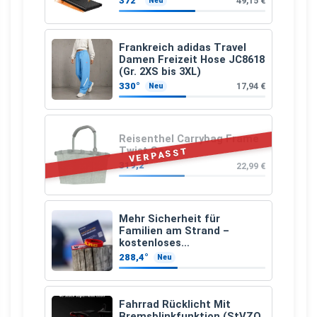
372°
49,15 €
Neu
Frankreich adidas Travel
Damen Freizeit Hose JC8618
(Gr. 2XS bis 3XL)
330°
17,94 €
Neu
Reisenthel Carrybag Frame
Twist Sage
VERPASST
319,2°
22,99 €
Mehr Sicherheit für
Familien am Strand –
kostenloses
Kindersuchband der DLRG
288,4°
Neu
Fahrrad Rücklicht Mit
Bremsblinkfunktion (StVZO