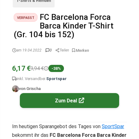
T-Shirts & Hemden
FC Barcelona Forca
VERPASST
Barca Kinder T-Shirt
(Gr. 104 bis 152)
am 19.04.2022
0
Teilen
6,17 €
9,94 €
-38%
inkl. Versand
bei
Sportspar
von Grischa
Zum Deal
Im heutigen Sparangebot des Tages von
SportSpar
bekommt ihr das
FC Barcelona Forca Barca Kinder