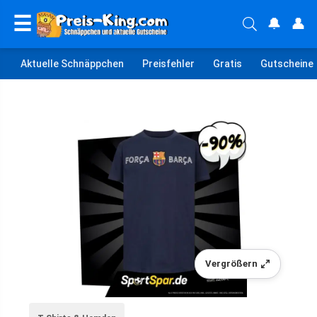
☰
🔔
👤
Aktuelle Schnäppchen
Preisfehler
Gratis
Gutscheine
Vergrößern