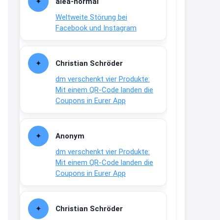
alea-normai
21:27
Weltweite Störung bei
↩
Facebook und Instagram
Joachim
Gratis medizinische Zahncreme
Christian Schröder
www.meineapotheke.de/
dm verschenkt vier Produkte:
2:19
Mit einem QR-Code landen die
↩
Coupons in Eurer App
Joachim
Gratis Lindani Lineal
Anonym
www.linda.de/vorteile/coupons/...
dm verschenkt vier Produkte:
2:21
Mit einem QR-Code landen die
↩
Coupons in Eurer App
Joachim
Gratis Hitzewarn-Aufkleber /
Christian Schröder
verfärbt sich ab 28 Grad /siehe