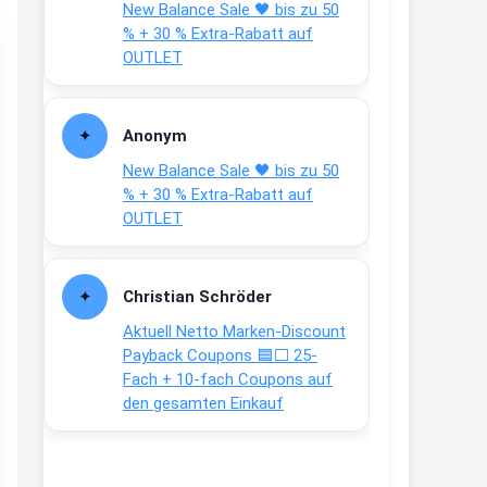
New Balance Sale 🖤 bis zu 50
Text weiter unten
% + 30 % Extra-Rabatt auf
shop.bioeg.de/aufkleber-
OUTLET
achtun...
2:24
Anonym
↩
New Balance Sale 🖤 bis zu 50
Joachim
% + 30 % Extra-Rabatt auf
OUTLET
Gratis personalisierte 7-Tage
Ration Micronährstoffe/ Vitamine
www.dunatura.com/free-trial...
Christian Schröder
2:28
Aktuell Netto Marken-Discount
↩
Payback Coupons 🟦⬜ 25-
Fach + 10-fach Coupons auf
Joachim
den gesamten Einkauf
Gratis 11 versch. Orthomol
Proben
www.orthomol.com/de-
de/service...