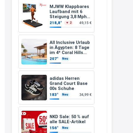
Leinsamen &
Apfelfaser)
müsste schon stornieren und
MJWW Klappbares
Laufband mit 6
nochmal bestellen, da man
Steigung 3,8 Mph/6
Km/h Walking
Rabattcodes oder auch
218,8°
49,15 €
▼ 2
Geschenkgutscheine im
Warenkorb oder an der Kasse
All Inclusive Urlaub
VOR dem Kauf einlösen kann.
in Ägypten: 8 Tage
im 4* Coral Hills
17:06
Resort Marsa Alam
207°
Neu
inkl. Flüge ab 299 €
↩
p.P.
Kerstin
adidas Herren
Grand Court Base
Och siche den Gutschein
00s Schuhe
fürmeggelebaguetts
183°
34,99 €
Neu
21:36
↩
NKD Sale: 50 % auf
Kerstin
alle SALE-Artikel
156°
Neu
Meggle bagett Gutschein code