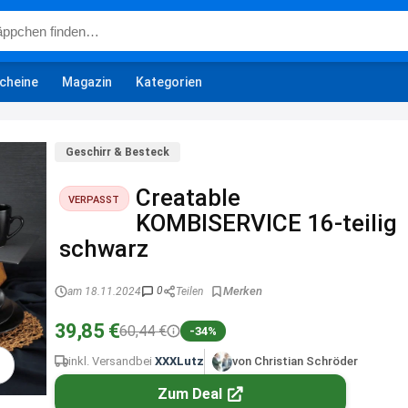
cheine
Magazin
Kategorien
Geschirr & Besteck
Creatable
VERPASST
KOMBISERVICE 16-teilig
schwarz
0
am 18.11.2024
Teilen
39,85 €
60,44 €
-34%
inkl. Versand
bei
XXXLutz
von Christian Schröder
Zum Deal