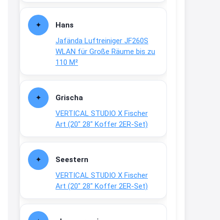
Fielmann-Blinkis mehr / wurde
dauerhaft eingestellt
Hans
www.fielmann-
Jafända Luftreiniger JF260S
group.com/blinkis...
WLAN für Große Räume bis zu
13:44
110 M²
↩
Christian Schröder
Grischa
@Joachim Moin Joachim, schön
VERTICAL STUDIO X Fischer
dich zu sehen, alles gut?
Art (20″ 28″ Koffer 2ER-Set)
15:01
↩
Seestern
Joachim
VERTICAL STUDIO X Fischer
An 01.08. / Sensodyne Rabatt 3€
Art (20″ 28″ Koffer 2ER-Set)
/ max. 15.000
www.erlebe-
haleon.de/#aktuelle...