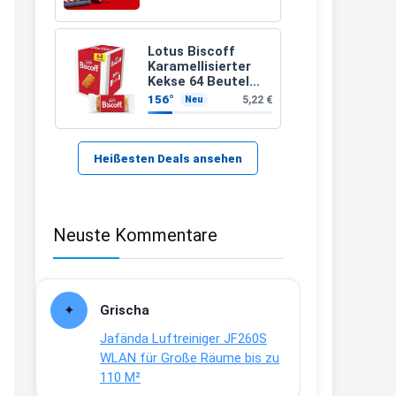
21:37
↩
Lotus Biscoff
Karamellisierter
Kerstin
Kekse 64 Beutel
(992g)
156°
5,22 €
Neu
Bei EDEKA
21:37
↩
Heißesten Deals ansehen
Joachim
Haribo Roadshow / 100 Orte / ab
Neuste Kommentare
29.07
www.haribo.com/de-
de/aktuelles...
13:04
Grischa
↩
Jafända Luftreiniger JF260S
Joachim
WLAN für Große Räume bis zu
110 M²
Ab diesem Jahr gibt es keine