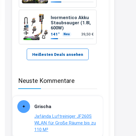
389 €
21:37
↩
Ivormentico Akku
Staubsauger (1.8l,
Kerstin
600W)
141°
39,50 €
Neu
Bei EDEKA
21:37
↩
Heißesten Deals ansehen
Joachim
Haribo Roadshow / 100 Orte / ab
Neuste Kommentare
29.07
www.haribo.com/de-
de/aktuelles...
13:04
Grischa
↩
Jafända Luftreiniger JF260S
Joachim
WLAN für Große Räume bis zu
110 M²
Ab diesem Jahr gibt es keine