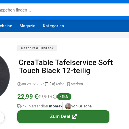
cheine
Magazin
Kategorien
Geschirr & Besteck
CreaTable Tafelservice Soft
Touch Black 12-teilig
0
am 28.02.2026
Teilen
22,99 €
49,90 €
-54%
inkl. Versand
bei
mömax
von Grischa
Zum Deal