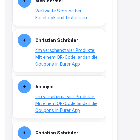
alea-normai
21:27
Weltweite Störung bei
↩
Facebook und Instagram
Joachim
Gratis medizinische Zahncreme
Christian Schröder
www.meineapotheke.de/
dm verschenkt vier Produkte:
2:19
Mit einem QR-Code landen die
↩
Coupons in Eurer App
Joachim
Gratis Lindani Lineal
Anonym
www.linda.de/vorteile/coupons/...
dm verschenkt vier Produkte:
2:21
Mit einem QR-Code landen die
↩
Coupons in Eurer App
Joachim
Gratis Hitzewarn-Aufkleber /
Christian Schröder
verfärbt sich ab 28 Grad /siehe