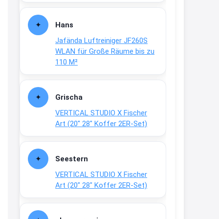
Fielmann-Blinkis mehr / wurde
dauerhaft eingestellt
Hans
www.fielmann-
Jafända Luftreiniger JF260S
group.com/blinkis...
WLAN für Große Räume bis zu
13:44
110 M²
↩
Christian Schröder
Grischa
@Joachim Moin Joachim, schön
VERTICAL STUDIO X Fischer
dich zu sehen, alles gut?
Art (20″ 28″ Koffer 2ER-Set)
15:01
↩
Seestern
Joachim
VERTICAL STUDIO X Fischer
An 01.08. / Sensodyne Rabatt 3€
Art (20″ 28″ Koffer 2ER-Set)
/ max. 15.000
www.erlebe-
haleon.de/#aktuelle...