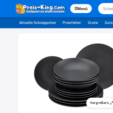
☰
Menü
Aktuelle Schnäppchen
Preisfehler
Gratis
Guts
Vergrößern