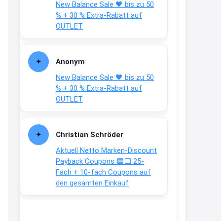
New Balance Sale 🖤 bis zu 50
Text weiter unten
% + 30 % Extra-Rabatt auf
shop.bioeg.de/aufkleber-
OUTLET
achtun...
2:24
Anonym
↩
New Balance Sale 🖤 bis zu 50
Joachim
% + 30 % Extra-Rabatt auf
OUTLET
Gratis personalisierte 7-Tage
Ration Micronährstoffe/ Vitamine
www.dunatura.com/free-trial...
Christian Schröder
2:28
Aktuell Netto Marken-Discount
↩
Payback Coupons 🟦⬜ 25-
Fach + 10-fach Coupons auf
Joachim
den gesamten Einkauf
Gratis 11 versch. Orthomol
Proben
www.orthomol.com/de-
de/service...