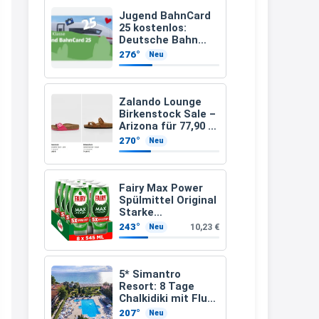
müsste schon stornieren und
Jugend BahnCard
25 kostenlos:
nochmal bestellen, da man
Deutsche Bahn
verschenkt
Rabattcodes oder auch
276°
Neu
BahnCard an
Geschenkgutscheine im
Kinder und
Jugendliche
Warenkorb oder an der Kasse
Zalando Lounge
VOR dem Kauf einlösen kann.
Birkenstock Sale –
Arizona für 77,90 €
17:06
statt 120 €
270°
Neu
↩
Kerstin
Fairy Max Power
Spülmittel Original
Och siche den Gutschein
Starke
fürmeggelebaguetts
Fettlösekraft
243°
10,23 €
Neu
(8x545ml)
21:36
↩
5* Simantro
Resort: 8 Tage
Kerstin
Chalkidiki mit Flug
& Frühstück für
Meggle bagett Gutschein code
207°
Neu