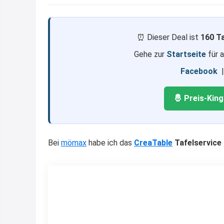
⏰ Dieser Deal ist
160 T
Gehe zur
Startseite
für 
Facebook
🤴 Preis-Kin
Bei
mömax
habe ich das
CreaTable
Tafelservice 