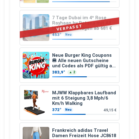
Apfelfaser)
7 Tage Dubai im 4* Rose
Rayhaan by Rotana mit All
VERPASST
Inclusive & Flügen ab 681 €
453°
Neu
Neue Burger King Coupons
🍔 Alle neuen Gutscheine
und Codes als PDF gültig ab
25.07.2026 bis 04.09.2026
383,9°
▲ 2
MJWW Klappbares Laufband
mit 6 Steigung 3,8 Mph/6
Km/h Walking
372°
49,15 €
Neu
Frankreich adidas Travel
Damen Freizeit Hose JC8618