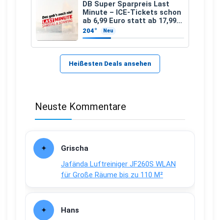
DB Super Sparpreis Last
Minute – ICE-Tickets schon
ab 6,99 Euro statt ab 17,99
Euro
204°
Neu
Heißesten Deals ansehen
Neuste Kommentare
Grischa
Jafända Luftreiniger JF260S WLAN
für Große Räume bis zu 110 M²
Hans