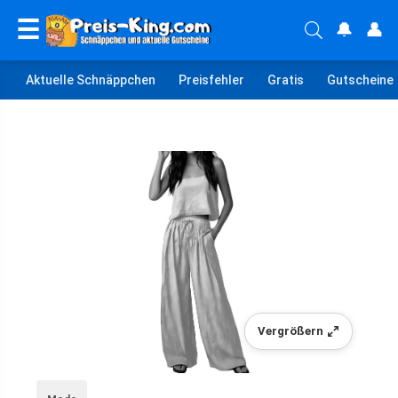
☰
🔔
👤
Aktuelle Schnäppchen
Preisfehler
Gratis
Gutscheine
Vergrößern