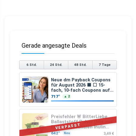
Gerade angesagte Deals
6 Std.
24 Std.
48 Std.
7 Tage
Neue dm Payback Coupons
für August 2026 🟦 ⬜ 15-
fach, 10-fach Coupons auf
den gesamten Einkauf ab 2
717°
▲ 2
€
Preisfehler 🚨 BitterLiebe
Ballaststoff Pulver (Mix aus
VERPASST
Flohsamenschalen Inulin
(Präbiotika) Leinsamen &
642°
3,49 €
Neu