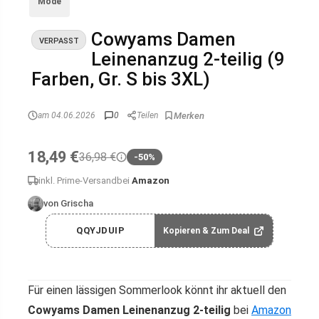
Mode
Cowyams Damen
VERPASST
Leinenanzug 2-teilig (9
Farben, Gr. S bis 3XL)
am 04.06.2026
0
Teilen
18,49 €
36,98 €
-50%
inkl. Prime-Versand
bei
Amazon
von Grischa
QQYJDUIP
Kopieren & Zum Deal
Für einen lässigen Sommerlook könnt ihr aktuell den
Cowyams Damen Leinenanzug 2-teilig
bei
Amazon