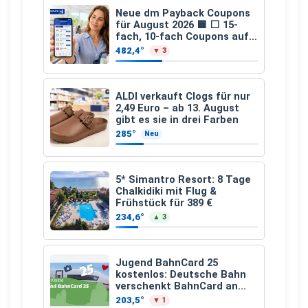
Neue dm Payback Coupons
für August 2026 🟦 ⬜ 15-
fach, 10-fach Coupons auf
den gesamten Einkauf ab 2
482,4°
▼ 3
€
ALDI verkauft Clogs für nur
2,49 Euro – ab 13. August
gibt es sie in drei Farben
285°
Neu
5* Simantro Resort: 8 Tage
Chalkidiki mit Flug &
Frühstück für 389 €
234,6°
▲ 3
Jugend BahnCard 25
kostenlos: Deutsche Bahn
verschenkt BahnCard an
Kinder und Jugendliche
203,5°
▼ 1