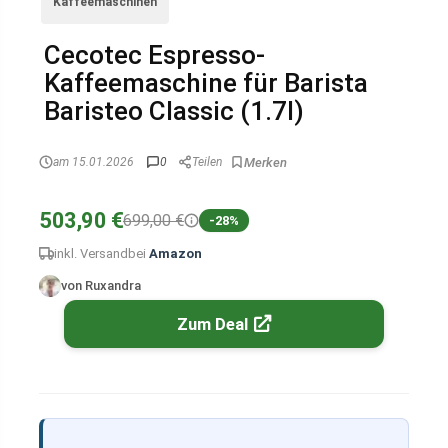
Kaffeemaschinen
Cecotec Espresso-
Kaffeemaschine für Barista
Baristeo Classic (1.7l)
am 15.01.2026
0
Teilen
503,90 €
699,00 €
-28%
inkl. Versand
bei
Amazon
von Ruxandra
Zum Deal