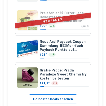
Preisfehler 🚨 BitterLiebe
Ballaststoff Pulver (Mix aus
VERPASST
Flohsamenschalen Inulin
(Präbiotika) Leinsamen &
177°
3,49 €
▲ 6
Apfelfaser)
Neue Aral Payback Coupon
Sammlung 🟦⬜Mehrfach
Payback Punkte auf
Kraftstoffe und Erdgas
123°
▲ 8
Gratis-Probe: Prada
Paradoxe Sweet Chemistry
kostenlos testen
121,1°
▼ 7
Heißesten Deals ansehen