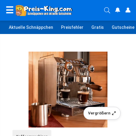
☰
🔔
👤
Aktuelle Schnäppchen
Preisfehler
Gratis
Gutscheine
Vergrößern