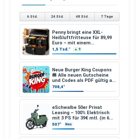
6 Std.
24 Std.
48 Std.
7 Tage
Penny bringt eine XXL-
Heißluftfritteuse für 89,99
Euro – mit einem
besonderen Vorteil
1,5 Tsd.°
▲ 9
Neue Burger King Coupons
🍔 Alle neuen Gutscheine
und Codes als PDF gültig ab
25.07.2026 bis 04.09.2026
708,4°
eSchwalbe 50er Privat
Leasing – 100% Elektrisch
mit 3 PS für 39€ mtl. (in 6
schicken Farben LF: 0.43, 36
507°
Neu
Monate, Bereitstellung:
159,00 €, 2.500 km/Jahr)