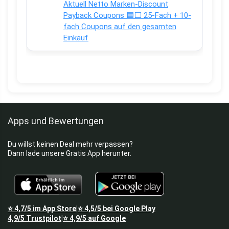
Aktuell Netto Marken-Discount
Payback Coupons 🟦⬜ 25-Fach + 10-
fach Coupons auf den gesamten
Einkauf
Apps und Bewertungen
Du willst keinen Deal mehr verpassen?
Dann lade unsere Gratis App herunter.
⭐
4,7/5
im App Store
⭐
4,5/5
bei Google Play
|
4,9/5
Trustpilot
⭐
4,9/5
auf Google
|