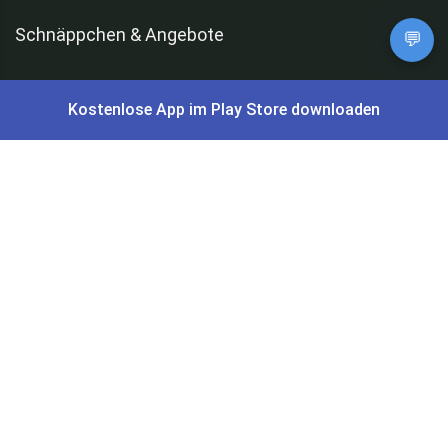
Schnäppchen & Angebote
💬
Alle Schnäppchen
Kostenlose App im Play Store downloaden
Lidl Sonderverkauf
Amazon Spar-Abo
Amazon Angebote
AOK Gratisgeschenke
Gutscheine, Coupons & Payback
Coupons & Gutscheine