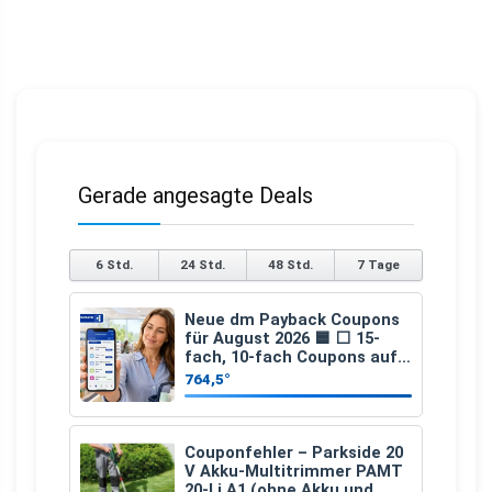
Gerade angesagte Deals
6 Std.
24 Std.
48 Std.
7 Tage
Neue dm Payback Coupons
für August 2026 🟦 ⬜ 15-
fach, 10-fach Coupons auf
den gesamten Einkauf ab 2
764,5°
€
Couponfehler – Parkside 20
V Akku-Multitrimmer PAMT
20-Li A1 (ohne Akku und