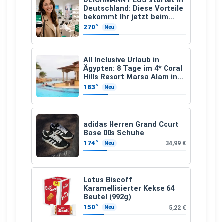
DEICHMANN PLUS startet in
Deutschland: Diese Vorteile
bekommt Ihr jetzt beim
Schuhkauf
270°
Neu
All Inclusive Urlaub in
Ägypten: 8 Tage im 4* Coral
Hills Resort Marsa Alam inkl.
Flüge ab 299 € p.P.
183°
Neu
adidas Herren Grand Court
Base 00s Schuhe
174°
34,99 €
Neu
Lotus Biscoff
Karamellisierter Kekse 64
Beutel (992g)
150°
5,22 €
Neu