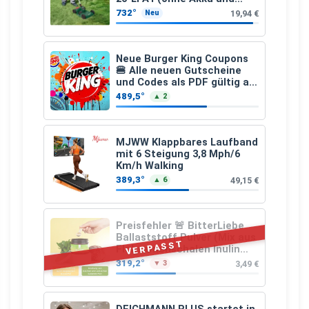
Ladegerät)
732°
19,94 €
Neu
Neue Burger King Coupons
🍔 Alle neuen Gutscheine
und Codes als PDF gültig ab
25.07.2026 bis 04.09.2026
489,5°
▲ 2
MJWW Klappbares Laufband
mit 6 Steigung 3,8 Mph/6
Km/h Walking
389,3°
49,15 €
▲ 6
Preisfehler 🚨 BitterLiebe
Ballaststoff Pulver (Mix aus
VERPASST
Flohsamenschalen Inulin
(Präbiotika) Leinsamen &
319,2°
3,49 €
▼ 3
Apfelfaser)