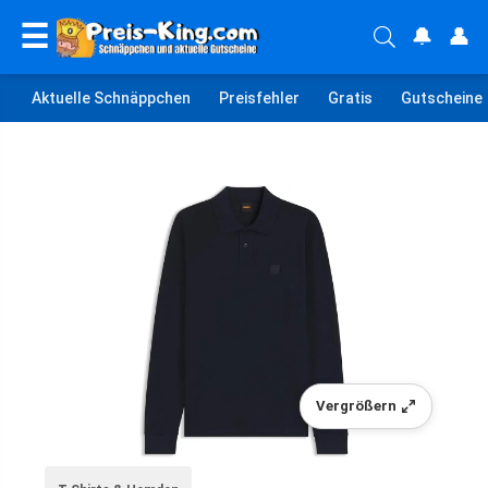
☰
🔔
👤
Aktuelle Schnäppchen
Preisfehler
Gratis
Gutscheine
Vergrößern