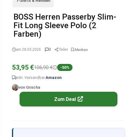
T-Shirts & Hemden
BOSS Herren Passerby Slim-
Fit Long Sleeve Polo (2
Farben)
am 28.05.2026
0
Teilen
53,95 €
106,90 €
-50%
inkl. Versand
bei
Amazon
von Grischa
Zum Deal