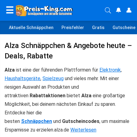
☰
🔔
👤
Aktuelle Schnäppchen
Preisfehler
Gratis
Gutscheine
Alza Schnäppchen & Angebote heute –
Deals, Rabatte
Alza
ist eine der führenden Plattformen für
Elektronik
,
Haushaltsgeräte
,
Spielzeug
und vieles mehr. Mit einer
riesigen Auswahl an Produkten und
attraktiven
Rabattaktionen
bietet
Alza
eine großartige
Möglichkeit, bei deinem nächsten Einkauf zu sparen.
Entdecke hier die
besten
Schnäppchen
und
Gutscheincodes
, um maximale
Ersparnisse zu erzielen.alza.de
Weiterlesen