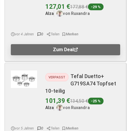
127,01 €
177,88 €
-29 %
Alza
von Ruxandra
vor 4 Jahren
0
Teilen
Zum Deal
Tefal Duetto+
VERPASST
G719SA74 Topfset
10-teilig
101,39 €
134,50 €
-25 %
Alza
von Ruxandra
vor 5 Jahren
0
Teilen