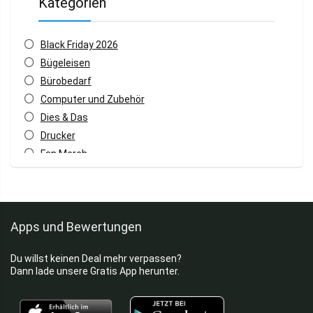
Kategorien
Black Friday 2026
Bügeleisen
Bürobedarf
Computer und Zubehör
Dies & Das
Drucker
Fan Merch
Fritteusen
Gaming Headsets
Haartrockner
Apps und Bewertungen
Haushaltsgeräte
Home & Living
Du willst keinen Deal mehr verpassen?
Küchenhelfer
Dann lade unsere Gratis App herunter.
Mixer & Rührer
Monitore