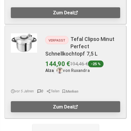
Zum Deal
Tefal Clipso Minut
VERPASST
Perfect
Schnellkochtopf 7,5 L
144,90 €
194,46 €
-25 %
Alza
von Ruxandra
vor 5 Jahren
0
Teilen
Zum Deal