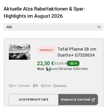
Aktuelle Alza Rabattaktionen & Spar-
Highlights im August 2026
Alle
Tefal Pfanne 28 cm
VERPASST
Duetto+ G7320634
22,50 €
33,00 €
-32 %
Alza
von Christian Schröder
vor 7 Monaten
0
Teilen
AUSVERKAUF10DE
Kopieren & Zum Deal