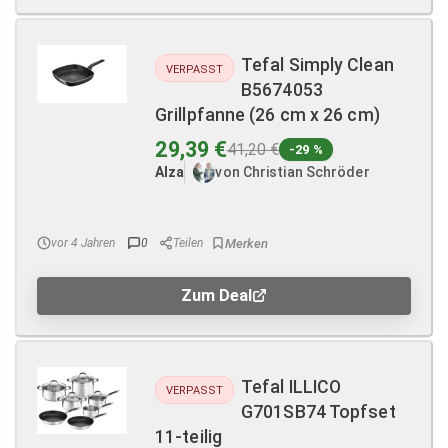
Tefal Simply Clean
VERPASST
B5674053
Grillpfanne (26 cm x 26 cm)
29,39 €
41,20 €
-29 %
Alza
von Christian Schröder
vor 4 Jahren
0
Teilen
Zum Deal
Tefal ILLICO
VERPASST
G701SB74 Topfset
11-teilig