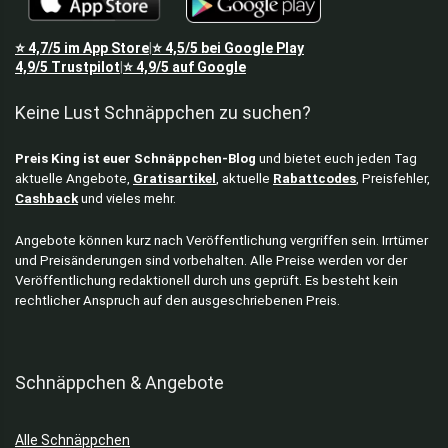
PC Mäuse
Playstation
⭐
4,7/5
im App Store
⭐
4,5/5
bei Google Play
|
Preisfehler
4,9/5
Trustpilot
⭐
4,9/5
auf Google
|
Smartwatches
Keine Lust Schnäppchen zu suchen?
Spielzeug
Staubsauger ohne Beutel
Preis King ist euer Schnäppchen-Blog
und bietet euch jeden Tag
Tastaturen
aktuelle Angebote,
Gratisartikel
, aktuelle
Rabattcodes
, Preisfehler,
Thermosflaschen
Cashback
und vieles mehr.
Töpfe & Pfannen
TV & Video
Angebote können kurz nach Veröffentlichung vergriffen sein. Irrtümer
und Preisänderungen sind vorbehalten. Alle Preise werden vor der
Alle Kategorien
Veröffentlichung redaktionell durch uns geprüft. Es besteht kein
rechtlicher Anspruch auf den ausgeschriebenen Preis.
Schnäppchen & Angebote
Alle Schnäppchen