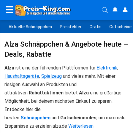
☰
🔔
👤
Aktuelle Schnäppchen
Preisfehler
Gratis
Gutscheine
Alza Schnäppchen & Angebote heute –
Deals, Rabatte
Alza
ist eine der führenden Plattformen für
Elektronik
,
Haushaltsgeräte
,
Spielzeug
und vieles mehr. Mit einer
riesigen Auswahl an Produkten und
attraktiven
Rabattaktionen
bietet
Alza
eine großartige
Möglichkeit, bei deinem nächsten Einkauf zu sparen.
Entdecke hier die
besten
Schnäppchen
und
Gutscheincodes
, um maximale
Ersparnisse zu erzielen.alza.de
Weiterlesen