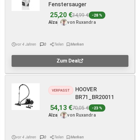
Fenstersauger
25,20 €
34,99 €
-28 %
Alza
von Ruxandra
vor 4 Jahren
0
Teilen
Zum Deal
HOOVER
VERPASST
BR71_BR20011
54,13 €
70,05 €
-23 %
Alza
von Ruxandra
vor 4 Jahren
0
Teilen