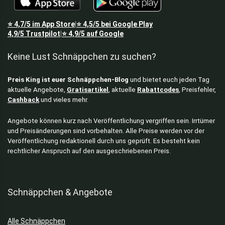
PC Mäuse
Playstation
⭐
4,7/5
im App Store
⭐
4,5/5
bei Google Play
|
Preisfehler
4,9/5
Trustpilot
⭐
4,9/5
auf Google
|
Smartwatches
Keine Lust Schnäppchen zu suchen?
Spielzeug
Staubsauger ohne Beutel
Preis King ist euer Schnäppchen-Blog
und bietet euch jeden Tag
Tastaturen
aktuelle Angebote,
Gratisartikel
, aktuelle
Rabattcodes
, Preisfehler,
Thermosflaschen
Cashback
und vieles mehr.
Töpfe & Pfannen
TV & Video
Angebote können kurz nach Veröffentlichung vergriffen sein. Irrtümer
und Preisänderungen sind vorbehalten. Alle Preise werden vor der
Alle Kategorien
Veröffentlichung redaktionell durch uns geprüft. Es besteht kein
rechtlicher Anspruch auf den ausgeschriebenen Preis.
Schnäppchen & Angebote
Alle Schnäppchen