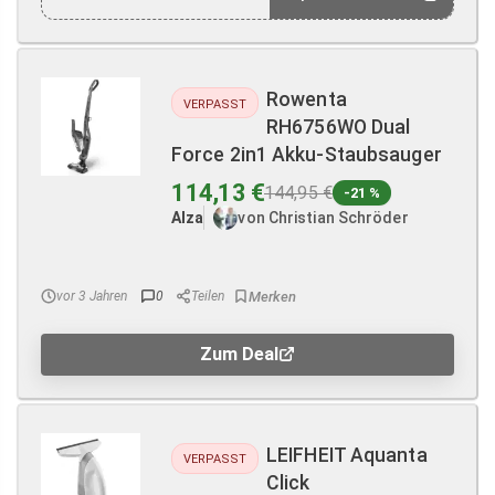
Rowenta
VERPASST
RH6756WO Dual
Force 2in1 Akku-Staubsauger
114,13 €
144,95 €
-21 %
Alza
von Christian Schröder
vor 3 Jahren
0
Teilen
Zum Deal
LEIFHEIT Aquanta
VERPASST
Click