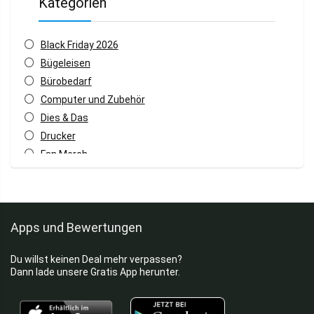
Kategorien
Black Friday 2026
Bügeleisen
Bürobedarf
Computer und Zubehör
Dies & Das
Drucker
Fan Merch
Fritteusen
Gaming Headsets
Haartrockner
Apps und Bewertungen
Haushaltsgeräte
Home & Living
Du willst keinen Deal mehr verpassen?
Küchenhelfer
Dann lade unsere Gratis App herunter.
Mixer & Rührer
Monitore