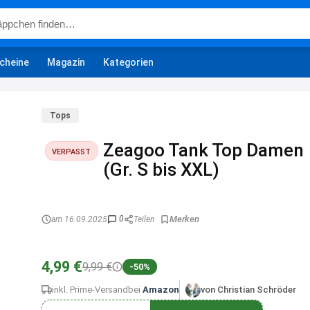
cheine
Magazin
Kategorien
Tops
Zeagoo Tank Top Damen
VERPASST
(Gr. S bis XXL)
0
am 16.09.2025
Teilen
4,99 €
9,99 €
-50%
inkl. Prime-Versand
bei
Amazon
von Christian Schröder