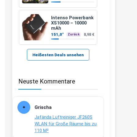
389 €
21:37
↩
Intenso Powerbank
XS10000 – 10000
Kerstin
mAh
151,0°
8,98 €
Zurück
Bei EDEKA
21:37
↩
Heißesten Deals ansehen
Joachim
Haribo Roadshow / 100 Orte / ab
Neuste Kommentare
29.07
www.haribo.com/de-
de/aktuelles...
13:04
Grischa
↩
Jafända Luftreiniger JF260S
Joachim
WLAN für Große Räume bis zu
110 M²
Ab diesem Jahr gibt es keine