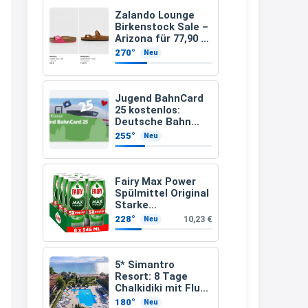
müsste schon stornieren und
Zalando Lounge
Birkenstock Sale –
nochmal bestellen, da man
Arizona für 77,90 €
statt 120 €
Rabattcodes oder auch
270°
Neu
Geschenkgutscheine im
Warenkorb oder an der Kasse
Jugend BahnCard
VOR dem Kauf einlösen kann.
25 kostenlos:
Deutsche Bahn
17:06
verschenkt
255°
Neu
BahnCard an
↩
Kinder und
Jugendliche
Kerstin
Fairy Max Power
Spülmittel Original
Och siche den Gutschein
Starke
fürmeggelebaguetts
Fettlösekraft
228°
10,23 €
Neu
(8x545ml)
21:36
↩
5* Simantro
Resort: 8 Tage
Kerstin
Chalkidiki mit Flug
& Frühstück für
Meggle bagett Gutschein code
180°
Neu