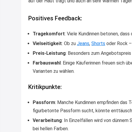
auf der Haut trägt und auch an sehr warmen Tagen 
Positives Feedback:
Tragekomfort
: Viele Kundinnen betonen, dass 
Vielseitigkeit
: Ob zu
Jeans
,
Shorts
oder Rock – 
Preis-Leistung
: Besonders zum Angebotspreis
Farbauswahl
: Einige Käuferinnen freuen sich ü
Varianten zu wählen.
Kritikpunkte:
Passform
: Manche Kundinnen empfinden das To
figurbetonte Passform sucht, könnte enttäuscht
Verarbeitung
: In Einzelfällen wird von dünnem 
bei hellen Farben.