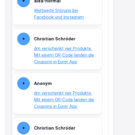
alea-normai
21:27
Weltweite Störung bei
↩
Facebook und Instagram
Joachim
Gratis medizinische Zahncreme
Christian Schröder
www.meineapotheke.de/
dm verschenkt vier Produkte:
2:19
Mit einem QR-Code landen die
↩
Coupons in Eurer App
Joachim
Gratis Lindani Lineal
Anonym
www.linda.de/vorteile/coupons/...
dm verschenkt vier Produkte:
2:21
Mit einem QR-Code landen die
↩
Coupons in Eurer App
Joachim
Gratis Hitzewarn-Aufkleber /
Christian Schröder
verfärbt sich ab 28 Grad /siehe