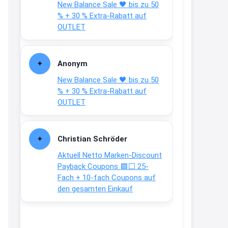
New Balance Sale 🖤 bis zu 50
Text weiter unten
% + 30 % Extra-Rabatt auf
shop.bioeg.de/aufkleber-
OUTLET
achtun...
2:24
Anonym
↩
New Balance Sale 🖤 bis zu 50
Joachim
% + 30 % Extra-Rabatt auf
OUTLET
Gratis personalisierte 7-Tage
Ration Micronährstoffe/ Vitamine
www.dunatura.com/free-trial...
Christian Schröder
2:28
Aktuell Netto Marken-Discount
↩
Payback Coupons 🟦⬜ 25-
Fach + 10-fach Coupons auf
Joachim
den gesamten Einkauf
Gratis 11 versch. Orthomol
Proben
www.orthomol.com/de-
de/service...