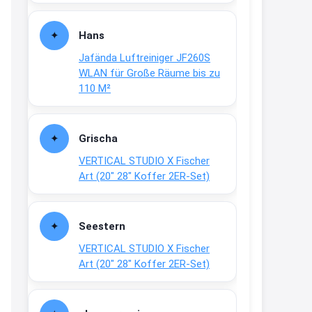
Fielmann-Blinkis mehr / wurde
dauerhaft eingestellt
Hans
www.fielmann-
Jafända Luftreiniger JF260S
group.com/blinkis...
WLAN für Große Räume bis zu
13:44
110 M²
↩
Christian Schröder
Grischa
@Joachim Moin Joachim, schön
VERTICAL STUDIO X Fischer
dich zu sehen, alles gut?
Art (20″ 28″ Koffer 2ER-Set)
15:01
↩
Seestern
Joachim
VERTICAL STUDIO X Fischer
An 01.08. / Sensodyne Rabatt 3€
Art (20″ 28″ Koffer 2ER-Set)
/ max. 15.000
www.erlebe-
haleon.de/#aktuelle...