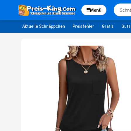
☰
Menü
Aktuelle Schnäppchen
Preisfehler
Gratis
Guts