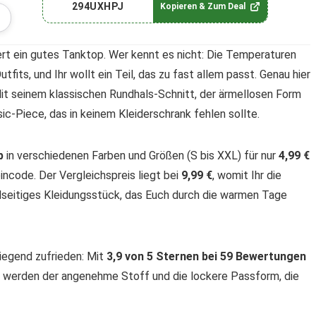
294UXHPJ
Kopieren & Zum Deal
rt ein gutes Tanktop. Wer kennt es nicht: Die Temperaturen
tfits, und Ihr wollt ein Teil, das zu fast allem passt. Genau hier
Mit seinem klassischen Rundhals-Schnitt, der ärmellosen Form
ic-Piece, das in keinem Kleiderschrank fehlen sollte.
p
in verschiedenen Farben und Größen (S bis XXL) für nur
4,99 €
ncode. Der Vergleichspreis liegt bei
9,99 €
, womit Ihr die
elseitiges Kleidungsstück, das Euch durch die warmen Tage
wiegend zufrieden: Mit
3,9 von 5 Sternen bei 59 Bewertungen
n werden der angenehme Stoff und die lockere Passform, die