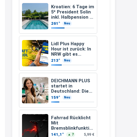
müsste schon stornieren und
Kroatien: 6 Tage im
5* President Solin
nochmal bestellen, da man
inkl. Halbpension &
Flug ab 458 € pro
Rabattcodes oder auch
261°
Neu
Person
Geschenkgutscheine im
Warenkorb oder an der Kasse
Lidl Plus Happy
VOR dem Kauf einlösen kann.
Hour ist zurück: In
NRW gibt es
17:06
dienstags 10
213°
Neu
Prozent Rabatt
↩
Kerstin
DEICHMANN PLUS
startet in
Och siche den Gutschein
Deutschland: Diese
fürmeggelebaguetts
Vorteile bekommt
159°
Neu
Ihr jetzt beim
21:36
Schuhkauf
↩
Fahrrad Rücklicht
Mit
Kerstin
Bremsblinkfunktio
n (StVZO
Meggle bagett Gutschein code
141,1°
5,99 €
▲ 7