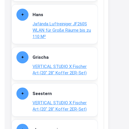
Fielmann-Blinkis mehr / wurde
dauerhaft eingestellt
Hans
www.fielmann-
Jafända Luftreiniger JF260S
group.com/blinkis...
WLAN für Große Räume bis zu
13:44
110 M²
↩
Christian Schröder
Grischa
@Joachim Moin Joachim, schön
VERTICAL STUDIO X Fischer
dich zu sehen, alles gut?
Art (20″ 28″ Koffer 2ER-Set)
15:01
↩
Seestern
Joachim
VERTICAL STUDIO X Fischer
An 01.08. / Sensodyne Rabatt 3€
Art (20″ 28″ Koffer 2ER-Set)
/ max. 15.000
www.erlebe-
haleon.de/#aktuelle...