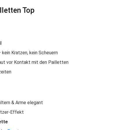
letten Top
l
 kein Kratzen, kein Scheuern
ut vor Kontakt mit den Pailletten
zeiten
ltern & Arme elegant
itzer-Effekt
ette