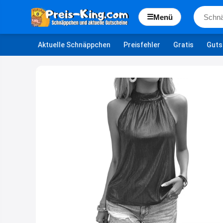
☰
Menü
Aktuelle Schnäppchen
Preisfehler
Gratis
Guts