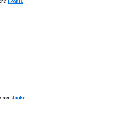
iche
Events
einer
Jacke