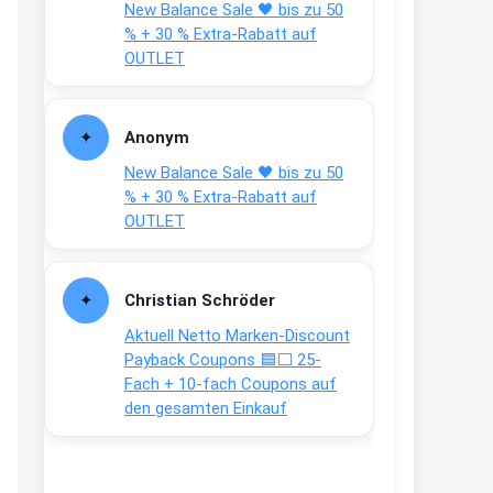
New Balance Sale 🖤 bis zu 50
Text weiter unten
% + 30 % Extra-Rabatt auf
shop.bioeg.de/aufkleber-
OUTLET
achtun...
2:24
Anonym
↩
New Balance Sale 🖤 bis zu 50
Joachim
% + 30 % Extra-Rabatt auf
OUTLET
Gratis personalisierte 7-Tage
Ration Micronährstoffe/ Vitamine
www.dunatura.com/free-trial...
Christian Schröder
2:28
Aktuell Netto Marken-Discount
↩
Payback Coupons 🟦⬜ 25-
Fach + 10-fach Coupons auf
Joachim
den gesamten Einkauf
Gratis 11 versch. Orthomol
Proben
www.orthomol.com/de-
de/service...