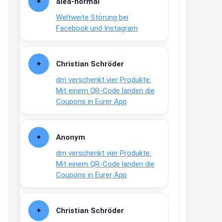
alea-normai
21:27
Weltweite Störung bei
↩
Facebook und Instagram
Joachim
Gratis medizinische Zahncreme
Christian Schröder
www.meineapotheke.de/
dm verschenkt vier Produkte:
2:19
Mit einem QR-Code landen die
↩
Coupons in Eurer App
Joachim
Gratis Lindani Lineal
Anonym
www.linda.de/vorteile/coupons/...
dm verschenkt vier Produkte:
2:21
Mit einem QR-Code landen die
↩
Coupons in Eurer App
Joachim
Gratis Hitzewarn-Aufkleber /
Christian Schröder
verfärbt sich ab 28 Grad /siehe