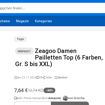
cheine
Magazin
Kategorien
Tops
Zeagoo Damen
VERPASST
Pailletten Top (6 Farben,
Gr. S bis XXL)
0
am 25.11.2025
Teilen
7,64 €
12,74 €
-40%
inkl. Prime-Versand
bei
Amazon
von Grischa