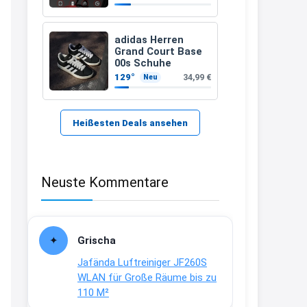
zugelassenen)
21:37
↩
adidas Herren
Grand Court Base
Kerstin
00s Schuhe
129°
34,99 €
Neu
Bei EDEKA
21:37
↩
Heißesten Deals ansehen
Joachim
Haribo Roadshow / 100 Orte / ab
Neuste Kommentare
29.07
www.haribo.com/de-
de/aktuelles...
13:04
Grischa
↩
Jafända Luftreiniger JF260S
Joachim
WLAN für Große Räume bis zu
110 M²
Ab diesem Jahr gibt es keine