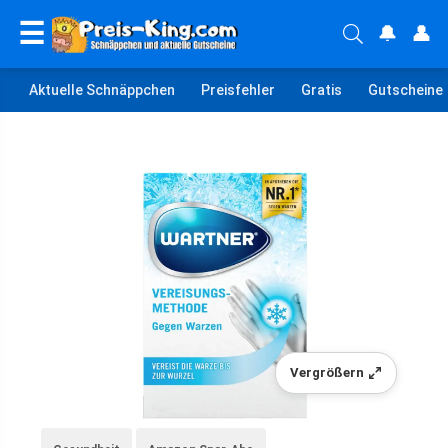
☰
🔔
👤
Aktuelle Schnäppchen
Preisfehler
Gratis
Gutscheine
Vergrößern