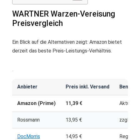
WARTNER Warzen-Vereisung
Preisvergleich
Ein Blick auf die Alternativen zeigt: Amazon bietet
derzeit das beste Preis-Leistungs-Verhältnis.
Anbieter
Preis inkl. Versand
Bemerk
Amazon (Prime)
11,39 €
Aktuell g
Rossmann
13,95 €
zzgl. Ve
DocMorris
14,95 €
Regulärer