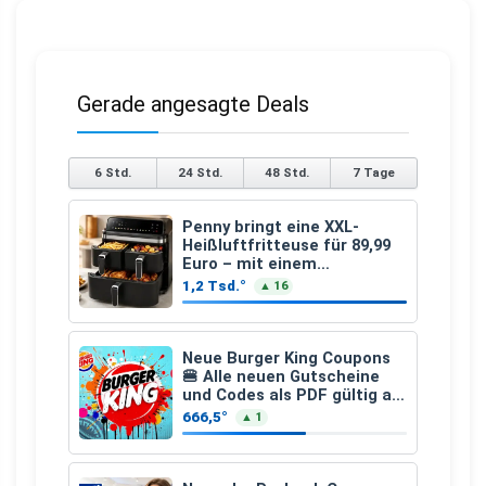
Gerade angesagte Deals
6 Std.
24 Std.
48 Std.
7 Tage
Penny bringt eine XXL-
Heißluftfritteuse für 89,99
Euro – mit einem
besonderen Vorteil
1,2 Tsd.°
▲ 16
Neue Burger King Coupons
🍔 Alle neuen Gutscheine
und Codes als PDF gültig ab
25.07.2026 bis 04.09.2026
666,5°
▲ 1