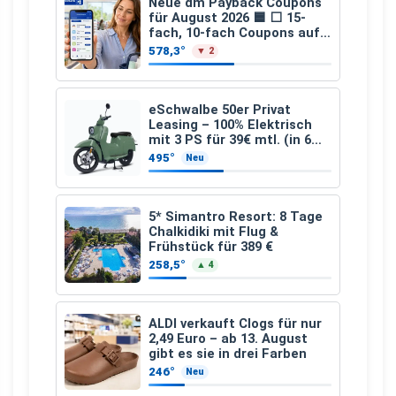
Neue dm Payback Coupons
für August 2026 🟦 ⬜ 15-
fach, 10-fach Coupons auf
den gesamten Einkauf ab 2
578,3°
▼ 2
€
eSchwalbe 50er Privat
Leasing – 100% Elektrisch
mit 3 PS für 39€ mtl. (in 6
schicken Farben LF: 0.43, 36
495°
Neu
Monate, Bereitstellung:
159,00 €, 2.500 km/Jahr)
5* Simantro Resort: 8 Tage
Chalkidiki mit Flug &
Frühstück für 389 €
258,5°
▲ 4
ALDI verkauft Clogs für nur
2,49 Euro – ab 13. August
gibt es sie in drei Farben
246°
Neu