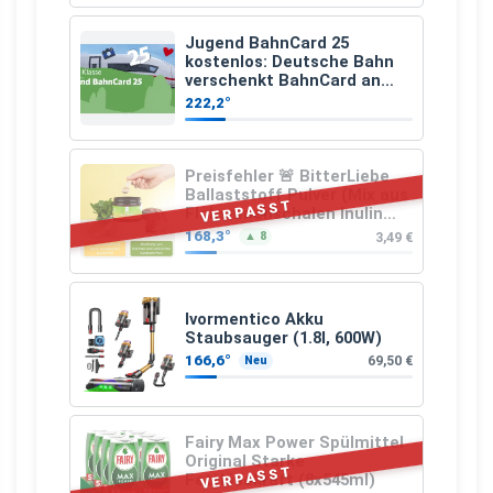
Jugend BahnCard 25
kostenlos: Deutsche Bahn
verschenkt BahnCard an
Kinder und Jugendliche
222,2°
Preisfehler 🚨 BitterLiebe
Ballaststoff Pulver (Mix aus
VERPASST
Flohsamenschalen Inulin
(Präbiotika) Leinsamen &
168,3°
3,49 €
▲ 8
Apfelfaser)
Ivormentico Akku
Staubsauger (1.8l, 600W)
166,6°
69,50 €
Neu
Fairy Max Power Spülmittel
Original Starke
VERPASST
Fettlösekraft (8x545ml)