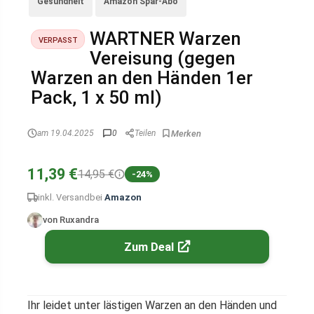
Gesundheit
Amazon Spar-Abo
WARTNER Warzen
VERPASST
Vereisung (gegen
Warzen an den Händen 1er
Pack, 1 x 50 ml)
am 19.04.2025
0
Teilen
11,39 €
14,95 €
-24%
inkl. Versand
bei
Amazon
von Ruxandra
Zum Deal
Ihr leidet unter lästigen Warzen an den Händen und