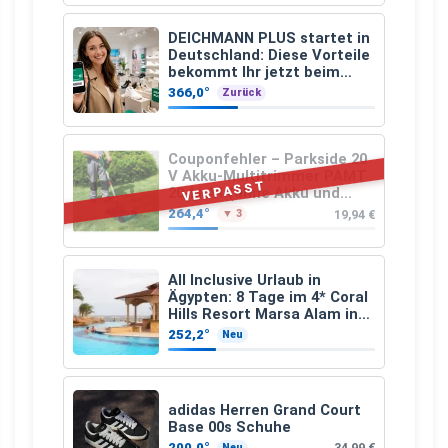
DEICHMANN PLUS startet in
Deutschland: Diese Vorteile
bekommt Ihr jetzt beim
Schuhkauf
366,0°
Zurück
Couponfehler – Parkside 20
V Akku-Multitrimmer PAMT
VERPASST
20-Li A1 (ohne Akku und
Ladegerät)
264,4°
19,94 €
▼ 3
All Inclusive Urlaub in
Ägypten: 8 Tage im 4* Coral
Hills Resort Marsa Alam inkl.
Flüge ab 299 € p.P.
252,2°
Neu
adidas Herren Grand Court
Base 00s Schuhe
200,0°
34,99 €
Neu