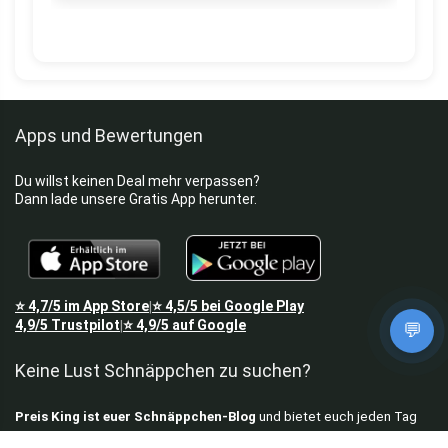
Apps und Bewertungen
Du willst keinen Deal mehr verpassen?
Dann lade unsere Gratis App herunter.
⭐
4,7/5
im App Store
⭐
4,5/5
bei Google Play
|
4,9/5
Trustpilot
⭐
4,9/5
auf Google
|
💬
Keine Lust Schnäppchen zu suchen?
Preis King ist euer Schnäppchen-Blog
und bietet euch jeden Tag
aktuelle Angebote,
Gratisartikel
, aktuelle
Rabattcodes
, Preisfehler,