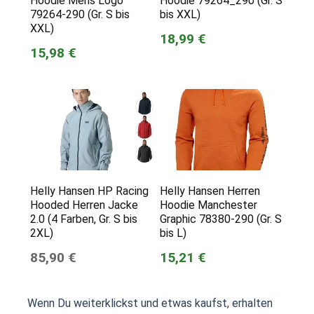
Hoodie Mens Logo
Hoodie 79264_290 (Gr. S
79264-290 (Gr. S bis
bis XXL)
XXL)
18,99 €
15,98 €
Helly Hansen HP Racing
Helly Hansen Herren
Hooded Herren Jacke
Hoodie Manchester
2.0 (4 Farben, Gr. S bis
Graphic 78380-290 (Gr. S
2XL)
bis L)
85,90 €
15,21 €
Wenn Du weiterklickst und etwas kaufst, erhalten