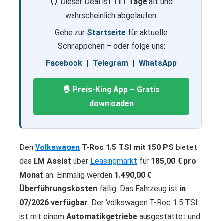
⏰ Dieser Deal ist
111 Tage
alt und
wahrscheinlich abgelaufen.
Gehe zur
Startseite
für aktuelle
Schnäppchen – oder folge uns:
Facebook
|
Telegram
|
WhatsApp
🤴 Preis-King App – Gratis
downloaden
Den
Volkswagen
T-Roc 1.5 TSI mit 150 PS
bietet
das
LM Assist
über
Leasingmarkt
für
185,00 € pro
Monat
an. Einmalig werden
1.490,00 €
Überführungskosten
fällig. Das Fahrzeug ist
in
07/2026 verfügbar
. Der Volkswagen T-Roc 1.5 TSI
ist mit einem
Automatikgetriebe
ausgestattet und