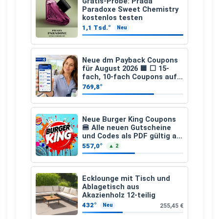
Gratis-Probe: Prada
Paradoxe Sweet Chemistry
kostenlos testen
1,1 Tsd.°
Neu
Neue dm Payback Coupons
für August 2026 🟦 ⬜ 15-
fach, 10-fach Coupons auf
den gesamten Einkauf ab 2
769,8°
€
Neue Burger King Coupons
🍔 Alle neuen Gutscheine
und Codes als PDF gültig ab
25.07.2026 bis 04.09.2026
557,0°
▲ 2
Ecklounge mit Tisch und
Ablagetisch aus
Akazienholz 12-teilig
432°
255,45 €
Neu