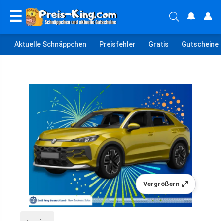
☰
🔔
👤
Aktuelle Schnäppchen
Preisfehler
Gratis
Gutscheine
Vergrößern