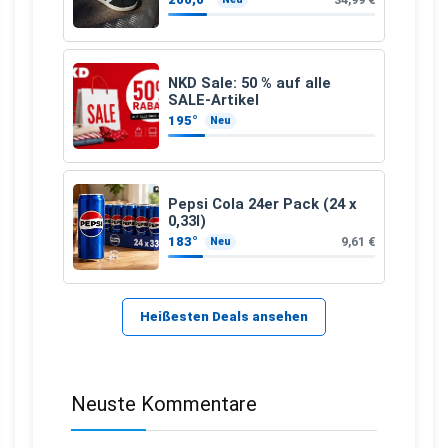
NKD Sale: 50 % auf alle
SALE-Artikel
195°
Neu
Pepsi Cola 24er Pack (24 x
0,33l)
183°
9,61 €
Neu
Heißesten Deals ansehen
Neuste Kommentare