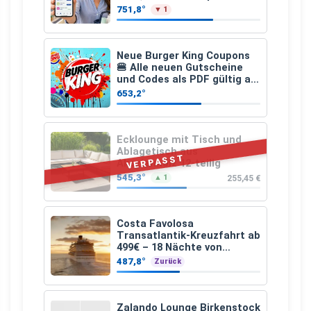
den gesamten Einkauf ab 2
751,8°
▼ 1
€
Neue Burger King Coupons
🍔 Alle neuen Gutscheine
und Codes als PDF gültig ab
25.07.2026 bis 04.09.2026
653,2°
Ecklounge mit Tisch und
Ablagetisch aus
VERPASST
Akazienholz 12-teilig
545,3°
255,45 €
▲ 1
Costa Favolosa
Transatlantik-Kreuzfahrt ab
499€ – 18 Nächte von
Hamburg nach Guadeloupe
487,8°
Zurück
Zalando Lounge Birkenstock