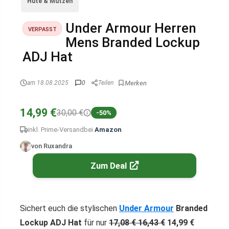
Hüte & Mützen
Under Armour Herren
VERPASST
Mens Branded Lockup
ADJ Hat
am 18.08.2025
0
Teilen
14,99 €
30,00 €
-50%
inkl. Prime-Versand
bei
Amazon
von Ruxandra
Zum Deal
Sichert euch die stylischen
Under Armour
Branded
Lockup ADJ Hat
für nur
17,08 €
16,43 €
14,99 €