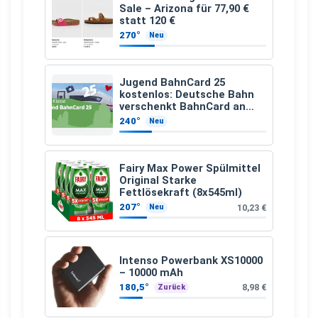
Sale – Arizona für 77,90 €
statt 120 €
270°
Neu
Jugend BahnCard 25
kostenlos: Deutsche Bahn
verschenkt BahnCard an
Kinder und Jugendliche
240°
Neu
Fairy Max Power Spülmittel
Original Starke
Fettlösekraft (8x545ml)
207°
10,23 €
Neu
Intenso Powerbank XS10000
– 10000 mAh
180,5°
8,98 €
Zurück