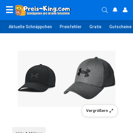
☰
🔔
👤
Aktuelle Schnäppchen
Preisfehler
Gratis
Gutscheine
Vergrößern