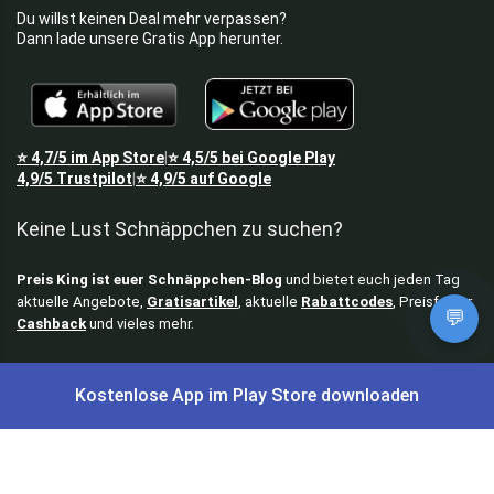
Du willst keinen Deal mehr verpassen?
Dann lade unsere Gratis App herunter.
⭐
4,7/5
im App Store
⭐
4,5/5
bei Google Play
|
4,9/5
Trustpilot
⭐
4,9/5
auf Google
|
Keine Lust Schnäppchen zu suchen?
Preis King ist euer Schnäppchen-Blog
und bietet euch jeden Tag
aktuelle Angebote,
Gratisartikel
, aktuelle
Rabattcodes
, Preisfehler,
💬
Cashback
und vieles mehr.
Angebote können kurz nach Veröffentlichung vergriffen sein. Irrtümer
und Preisänderungen sind vorbehalten. Alle Preise werden vor der
Kostenlose App im Play Store downloaden
Veröffentlichung redaktionell durch uns geprüft. Es besteht kein
rechtlicher Anspruch auf den ausgeschriebenen Preis.