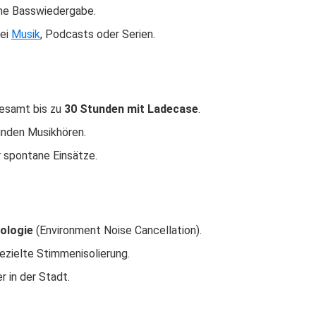
he Basswiedergabe.
bei
Musik
, Podcasts oder Serien.
gesamt bis zu
30 Stunden mit Ladecase
.
unden Musikhören.
r spontane Einsätze.
ologie
(Environment Noise Cancellation).
ezielte Stimmenisolierung.
r in der Stadt.