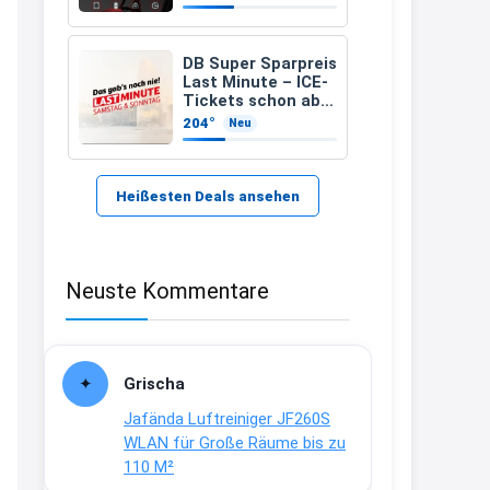
zugelassenen)
21:37
↩
DB Super Sparpreis
Last Minute – ICE-
Kerstin
Tickets schon ab
6,99 Euro statt ab
204°
Neu
Bei EDEKA
17,99 Euro
21:37
↩
Heißesten Deals ansehen
Joachim
Haribo Roadshow / 100 Orte / ab
Neuste Kommentare
29.07
www.haribo.com/de-
de/aktuelles...
13:04
Grischa
↩
Jafända Luftreiniger JF260S
Joachim
WLAN für Große Räume bis zu
110 M²
Ab diesem Jahr gibt es keine