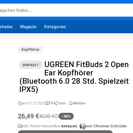
cheine
Magazin
Kategorien
Kopfhörer
UGREEN FitBuds 2 Open
VERPASST
Ear Kopfhörer
(Bluetooth 6.0 28 Std. Spielzeit
IPX5)
0
am 07.12.2025
Teilen
26,49 €
40,00 €
-34%
inkl. Prime-Versand
bei
Amazon
von Christian Schröder