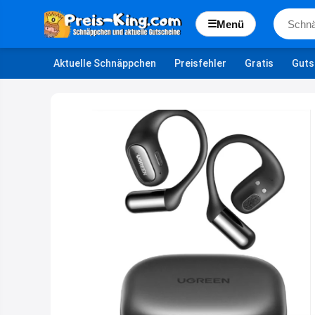
☰
Menü
Aktuelle Schnäppchen
Preisfehler
Gratis
Guts