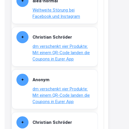
alea-normai
21:27
Weltweite Störung bei
↩
Facebook und Instagram
Joachim
Gratis medizinische Zahncreme
Christian Schröder
www.meineapotheke.de/
dm verschenkt vier Produkte:
2:19
Mit einem QR-Code landen die
↩
Coupons in Eurer App
Joachim
Gratis Lindani Lineal
Anonym
www.linda.de/vorteile/coupons/...
dm verschenkt vier Produkte:
2:21
Mit einem QR-Code landen die
↩
Coupons in Eurer App
Joachim
Gratis Hitzewarn-Aufkleber /
Christian Schröder
verfärbt sich ab 28 Grad /siehe