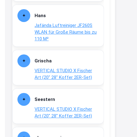
Fielmann-Blinkis mehr / wurde
dauerhaft eingestellt
Hans
www.fielmann-
Jafända Luftreiniger JF260S
group.com/blinkis...
WLAN für Große Räume bis zu
13:44
110 M²
↩
Christian Schröder
Grischa
@Joachim Moin Joachim, schön
VERTICAL STUDIO X Fischer
dich zu sehen, alles gut?
Art (20″ 28″ Koffer 2ER-Set)
15:01
↩
Seestern
Joachim
VERTICAL STUDIO X Fischer
An 01.08. / Sensodyne Rabatt 3€
Art (20″ 28″ Koffer 2ER-Set)
/ max. 15.000
www.erlebe-
haleon.de/#aktuelle...