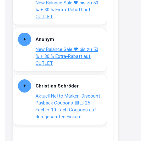
New Balance Sale 🖤 bis zu 50
Text weiter unten
% + 30 % Extra-Rabatt auf
shop.bioeg.de/aufkleber-
OUTLET
achtun...
2:24
Anonym
↩
New Balance Sale 🖤 bis zu 50
Joachim
% + 30 % Extra-Rabatt auf
OUTLET
Gratis personalisierte 7-Tage
Ration Micronährstoffe/ Vitamine
www.dunatura.com/free-trial...
Christian Schröder
2:28
Aktuell Netto Marken-Discount
↩
Payback Coupons 🟦⬜ 25-
Fach + 10-fach Coupons auf
Joachim
den gesamten Einkauf
Gratis 11 versch. Orthomol
Proben
www.orthomol.com/de-
de/service...