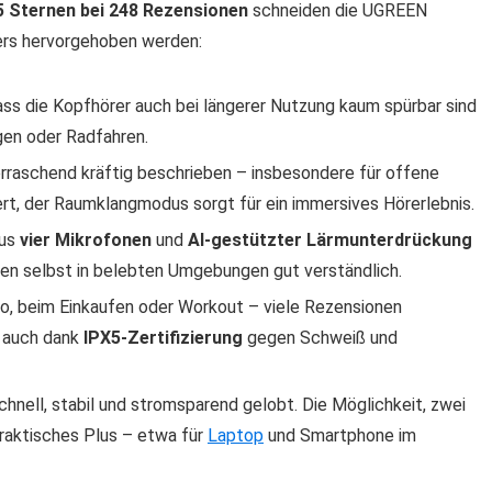
5 Sternen bei 248 Rezensionen
schneiden die UGREEN
ders hervorgehoben werden:
dass die Kopfhörer auch bei längerer Nutzung kaum spürbar sind
gen oder Radfahren.
erraschend kräftig beschrieben – insbesondere für offene
ert, der Raumklangmodus sorgt für ein immersives Hörerlebnis.
aus
vier Mikrofonen
und
AI-gestützter Lärmunterdrückung
ben selbst in belebten Umgebungen gut verständlich.
ro, beim Einkaufen oder Workout – viele Rezensionen
, auch dank
IPX5-Zertifizierung
gegen Schweiß und
schnell, stabil und stromsparend gelobt. Die Möglichkeit, zwei
 praktisches Plus – etwa für
Laptop
und Smartphone im