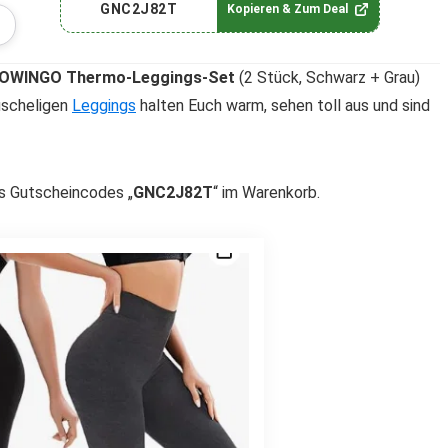
GNC2J82T
Kopieren & Zum Deal
OWINGO Thermo-Leggings-Set
(2 Stück, Schwarz + Grau)
kuscheligen
Leggings
halten Euch warm, sehen toll aus und sind
es Gutscheincodes „
GNC2J82T
“ im Warenkorb.