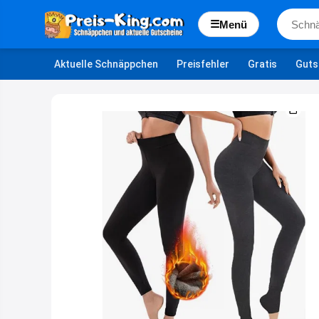
☰
Menü
Aktuelle Schnäppchen
Preisfehler
Gratis
Guts