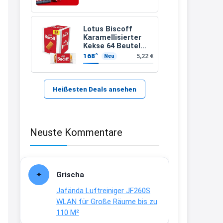
21:37
↩
Lotus Biscoff
Karamellisierter
Kerstin
Kekse 64 Beutel
(992g)
168°
5,22 €
Neu
Bei EDEKA
21:37
↩
Heißesten Deals ansehen
Joachim
Haribo Roadshow / 100 Orte / ab
Neuste Kommentare
29.07
www.haribo.com/de-
de/aktuelles...
13:04
Grischa
↩
Jafända Luftreiniger JF260S
Joachim
WLAN für Große Räume bis zu
110 M²
Ab diesem Jahr gibt es keine