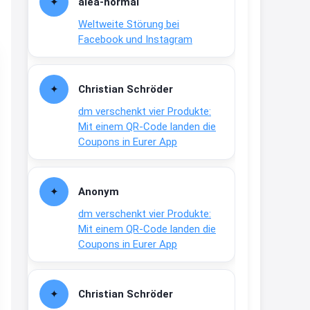
alea-normai
21:27
Weltweite Störung bei
↩
Facebook und Instagram
Joachim
Gratis medizinische Zahncreme
Christian Schröder
www.meineapotheke.de/
dm verschenkt vier Produkte:
2:19
Mit einem QR-Code landen die
↩
Coupons in Eurer App
Joachim
Gratis Lindani Lineal
Anonym
www.linda.de/vorteile/coupons/...
dm verschenkt vier Produkte:
2:21
Mit einem QR-Code landen die
↩
Coupons in Eurer App
Joachim
Gratis Hitzewarn-Aufkleber /
Christian Schröder
verfärbt sich ab 28 Grad /siehe