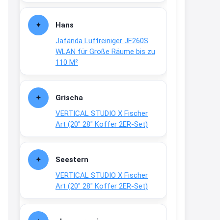
Fielmann-Blinkis mehr / wurde
dauerhaft eingestellt
Hans
www.fielmann-
Jafända Luftreiniger JF260S
group.com/blinkis...
WLAN für Große Räume bis zu
13:44
110 M²
↩
Christian Schröder
Grischa
@Joachim Moin Joachim, schön
VERTICAL STUDIO X Fischer
dich zu sehen, alles gut?
Art (20″ 28″ Koffer 2ER-Set)
15:01
↩
Seestern
Joachim
VERTICAL STUDIO X Fischer
An 01.08. / Sensodyne Rabatt 3€
Art (20″ 28″ Koffer 2ER-Set)
/ max. 15.000
www.erlebe-
haleon.de/#aktuelle...