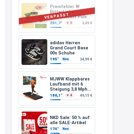
müsste schon stornieren und
Preisfehler 🚨
BitterLiebe
nochmal bestellen, da man
VERPASST
Ballaststoff Pulver
(Mix aus
Rabattcodes oder auch
201,7°
3,49 €
▼ 5
Flohsamenschalen
Geschenkgutscheine im
Inulin (Präbiotika)
Leinsamen &
Warenkorb oder an der Kasse
Apfelfaser)
adidas Herren
VOR dem Kauf einlösen kann.
Grand Court Base
00s Schuhe
17:06
195°
34,99 €
Neu
↩
Kerstin
MJWW Klappbares
Laufband mit 6
Och siche den Gutschein
Steigung 3,8 Mph/6
fürmeggelebaguetts
Km/h Walking
186,1°
49,15 €
▼ 4
21:36
↩
NKD Sale: 50 % auf
Kerstin
alle SALE-Artikel
174°
Neu
Meggle bagett Gutschein code