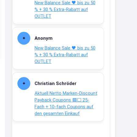
New Balance Sale 🖤 bis zu 50
Text weiter unten
% + 30 % Extra-Rabatt auf
shop.bioeg.de/aufkleber-
OUTLET
achtun...
2:24
Anonym
↩
New Balance Sale 🖤 bis zu 50
Joachim
% + 30 % Extra-Rabatt auf
OUTLET
Gratis personalisierte 7-Tage
Ration Micronährstoffe/ Vitamine
www.dunatura.com/free-trial...
Christian Schröder
2:28
Aktuell Netto Marken-Discount
↩
Payback Coupons 🟦⬜ 25-
Fach + 10-fach Coupons auf
Joachim
den gesamten Einkauf
Gratis 11 versch. Orthomol
Proben
www.orthomol.com/de-
de/service...