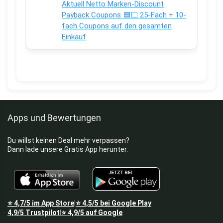
Aktuell Netto Marken-Discount
Payback Coupons 🟦⬜ 25-Fach + 10-
fach Coupons auf den gesamten
Einkauf
Apps und Bewertungen
Du willst keinen Deal mehr verpassen?
Dann lade unsere Gratis App herunter.
⭐
4,7/5
im App Store
⭐
4,5/5
bei Google Play
|
4,9/5
Trustpilot
⭐
4,9/5
auf Google
|