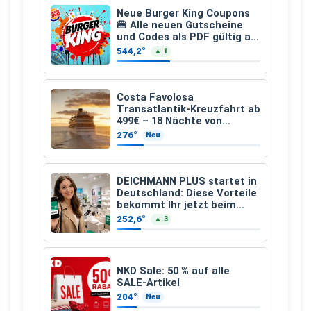
Neue Burger King Coupons
🍔 Alle neuen Gutscheine
und Codes als PDF gültig ab
25.07.2026 bis 04.09.2026
544,2°
▲ 1
Costa Favolosa
Transatlantik-Kreuzfahrt ab
499€ – 18 Nächte von
Hamburg nach Guadeloupe
276°
Neu
DEICHMANN PLUS startet in
Deutschland: Diese Vorteile
bekommt Ihr jetzt beim
Schuhkauf
252,6°
▲ 3
NKD Sale: 50 % auf alle
SALE-Artikel
204°
Neu