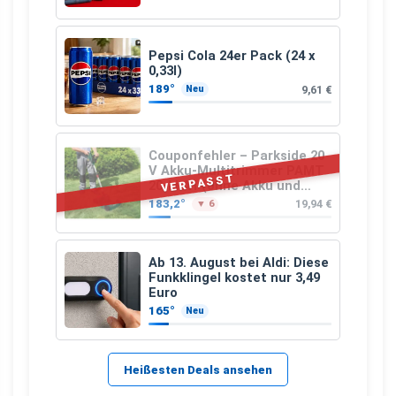
Pepsi Cola 24er Pack (24 x
0,33l)
189°
9,61 €
Neu
Couponfehler – Parkside 20
V Akku-Multitrimmer PAMT
VERPASST
20-Li A1 (ohne Akku und
Ladegerät)
183,2°
19,94 €
▼ 6
Ab 13. August bei Aldi: Diese
Funkklingel kostet nur 3,49
Euro
165°
Neu
Heißesten Deals ansehen