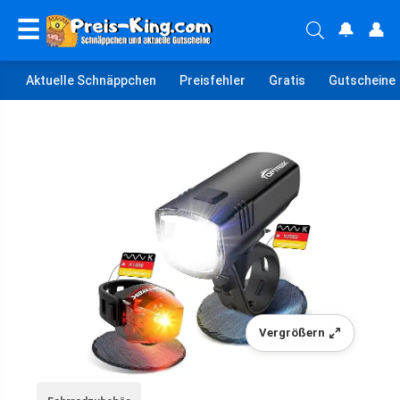
☰
🔔
👤
Aktuelle Schnäppchen
Preisfehler
Gratis
Gutscheine
Vergrößern