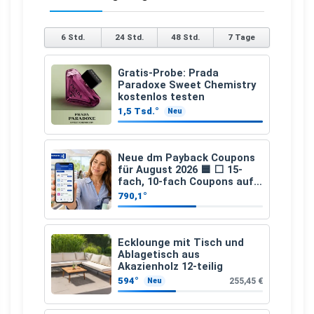
6 Std.
24 Std.
48 Std.
7 Tage
Gratis-Probe: Prada
Paradoxe Sweet Chemistry
kostenlos testen
1,5 Tsd.°
Neu
Neue dm Payback Coupons
für August 2026 🟦 ⬜ 15-
fach, 10-fach Coupons auf
den gesamten Einkauf ab 2
790,1°
€
Ecklounge mit Tisch und
Ablagetisch aus
Akazienholz 12-teilig
594°
255,45 €
Neu