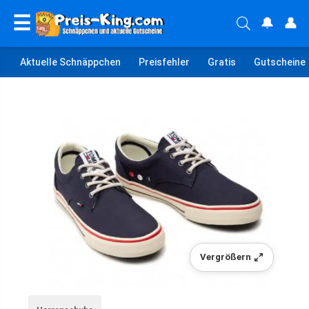
☰
🔔
👤
Aktuelle Schnäppchen
Preisfehler
Gratis
Gutscheine
Vergrößern