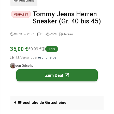
Herrenschuhe
Tommy Jeans Herren
VERPASST
Sneaker (Gr. 40 bis 45)
am 13.08.2021
0
Teilen
35,00 €
50,99 €
-31%
inkl. Versand
bei
eschuhe.de
von Grischa
Zum Deal
🎟️ eschuhe.de Gutscheine