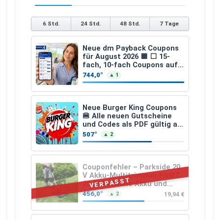
6 Std.
24 Std.
48 Std.
7 Tage
Neue dm Payback Coupons
für August 2026 🟦 ⬜ 15-
fach, 10-fach Coupons auf
den gesamten Einkauf ab 2
744,0°
▲ 1
€
Neue Burger King Coupons
🍔 Alle neuen Gutscheine
und Codes als PDF gültig ab
25.07.2026 bis 04.09.2026
507°
▲ 2
Couponfehler – Parkside 20
V Akku-Multitrimmer PAMT
VERPASST
20-Li A1 (ohne Akku und
Ladegerät)
456,0°
19,94 €
▲ 2