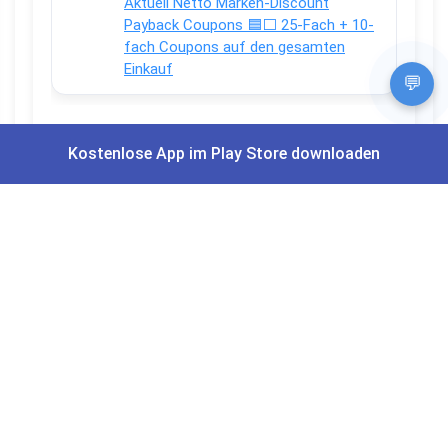
Aktuell Netto Marken-Discount
Payback Coupons 🟦⬜ 25-Fach + 10-
fach Coupons auf den gesamten
Einkauf
💬
Kostenlose App im Play Store downloaden
Apps und Bewertungen
Du willst keinen Deal mehr verpassen?
Dann lade unsere Gratis App herunter.
⭐
4,7/5
im App Store
⭐
4,5/5
bei Google Play
|
4,9/5
Trustpilot
⭐
4,9/5
auf Google
|