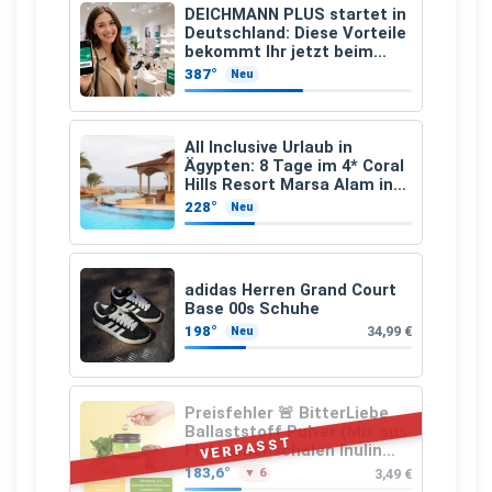
DEICHMANN PLUS startet in
Deutschland: Diese Vorteile
bekommt Ihr jetzt beim
Schuhkauf
387°
Neu
All Inclusive Urlaub in
Ägypten: 8 Tage im 4* Coral
Hills Resort Marsa Alam inkl.
Flüge ab 299 € p.P.
228°
Neu
adidas Herren Grand Court
Base 00s Schuhe
198°
34,99 €
Neu
Preisfehler 🚨 BitterLiebe
Ballaststoff Pulver (Mix aus
VERPASST
Flohsamenschalen Inulin
(Präbiotika) Leinsamen &
183,6°
3,49 €
▼ 6
Apfelfaser)