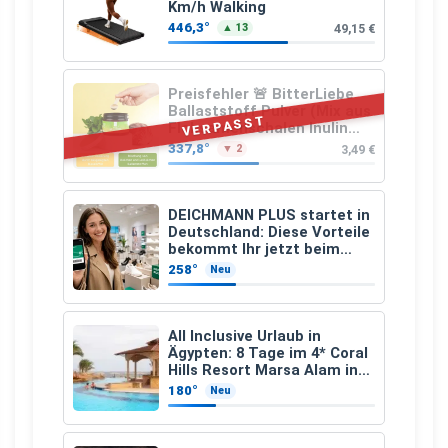
Km/h Walking
446,3°
49,15 €
▲ 13
Preisfehler 🚨 BitterLiebe
Ballaststoff Pulver (Mix aus
VERPASST
Flohsamenschalen Inulin
(Präbiotika) Leinsamen &
337,8°
3,49 €
▼ 2
Apfelfaser)
DEICHMANN PLUS startet in
Deutschland: Diese Vorteile
bekommt Ihr jetzt beim
Schuhkauf
258°
Neu
All Inclusive Urlaub in
Ägypten: 8 Tage im 4* Coral
Hills Resort Marsa Alam inkl.
Flüge ab 299 € p.P.
180°
Neu