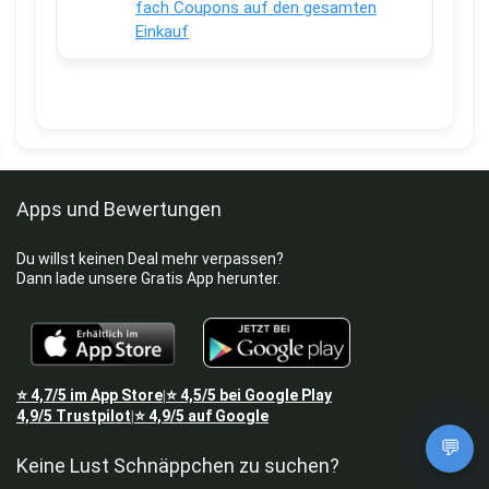
fach Coupons auf den gesamten
Einkauf
Apps und Bewertungen
Du willst keinen Deal mehr verpassen?
Dann lade unsere Gratis App herunter.
⭐
4,7/5
im App Store
⭐
4,5/5
bei Google Play
|
4,9/5
Trustpilot
⭐
4,9/5
auf Google
|
💬
Keine Lust Schnäppchen zu suchen?