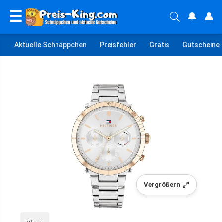
☰
🔔
👤
Aktuelle Schnäppchen
Preisfehler
Gratis
Gutscheine
Vergrößern