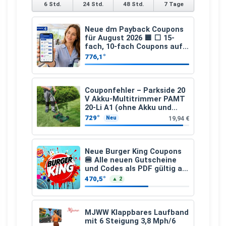
6 Std.
24 Std.
48 Std.
7 Tage
Neue dm Payback Coupons
für August 2026 🟦 ⬜ 15-
fach, 10-fach Coupons auf
den gesamten Einkauf ab 2
776,1°
€
Couponfehler – Parkside 20
V Akku-Multitrimmer PAMT
20-Li A1 (ohne Akku und
Ladegerät)
729°
19,94 €
Neu
Neue Burger King Coupons
🍔 Alle neuen Gutscheine
und Codes als PDF gültig ab
25.07.2026 bis 04.09.2026
470,5°
▲ 2
MJWW Klappbares Laufband
mit 6 Steigung 3,8 Mph/6