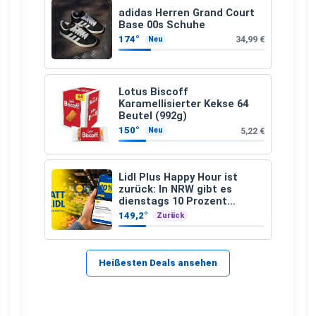
adidas Herren Grand Court
Base 00s Schuhe
174°
34,99 €
Neu
Lotus Biscoff
Karamellisierter Kekse 64
Beutel (992g)
150°
5,22 €
Neu
Lidl Plus Happy Hour ist
zurück: In NRW gibt es
dienstags 10 Prozent
Rabatt
149,2°
Zurück
Heißesten Deals ansehen