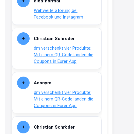
alea-normai
21:27
Weltweite Störung bei
↩
Facebook und Instagram
Joachim
Gratis medizinische Zahncreme
Christian Schröder
www.meineapotheke.de/
dm verschenkt vier Produkte:
2:19
Mit einem QR-Code landen die
↩
Coupons in Eurer App
Joachim
Gratis Lindani Lineal
Anonym
www.linda.de/vorteile/coupons/...
dm verschenkt vier Produkte:
2:21
Mit einem QR-Code landen die
↩
Coupons in Eurer App
Joachim
Gratis Hitzewarn-Aufkleber /
Christian Schröder
verfärbt sich ab 28 Grad /siehe