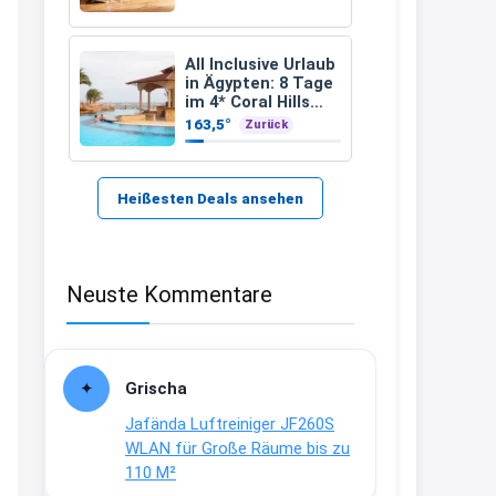
21:37
↩
All Inclusive Urlaub
in Ägypten: 8 Tage
Kerstin
im 4* Coral Hills
Resort Marsa Alam
163,5°
Zurück
Bei EDEKA
inkl. Flüge ab 299 €
p.P.
21:37
↩
Heißesten Deals ansehen
Joachim
Haribo Roadshow / 100 Orte / ab
Neuste Kommentare
29.07
www.haribo.com/de-
de/aktuelles...
13:04
Grischa
↩
Jafända Luftreiniger JF260S
Joachim
WLAN für Große Räume bis zu
110 M²
Ab diesem Jahr gibt es keine