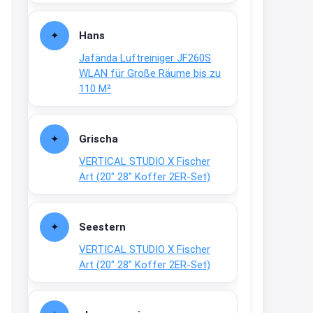
Fielmann-Blinkis mehr / wurde
dauerhaft eingestellt
Hans
www.fielmann-
Jafända Luftreiniger JF260S
group.com/blinkis...
WLAN für Große Räume bis zu
13:44
110 M²
↩
Christian Schröder
Grischa
@Joachim Moin Joachim, schön
VERTICAL STUDIO X Fischer
dich zu sehen, alles gut?
Art (20″ 28″ Koffer 2ER-Set)
15:01
↩
Seestern
Joachim
VERTICAL STUDIO X Fischer
An 01.08. / Sensodyne Rabatt 3€
Art (20″ 28″ Koffer 2ER-Set)
/ max. 15.000
www.erlebe-
haleon.de/#aktuelle...