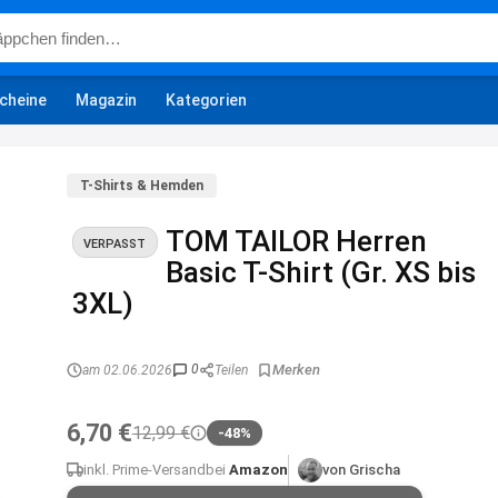
cheine
Magazin
Kategorien
T-Shirts & Hemden
TOM TAILOR Herren
VERPASST
Basic T-Shirt (Gr. XS bis
3XL)
0
am 02.06.2026
Teilen
6,70 €
12,99 €
-48%
inkl. Prime-Versand
bei
Amazon
von Grischa