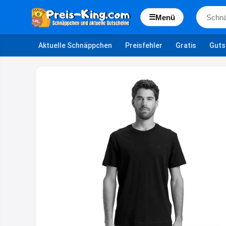
☰
Menü
Aktuelle Schnäppchen
Preisfehler
Gratis
Guts