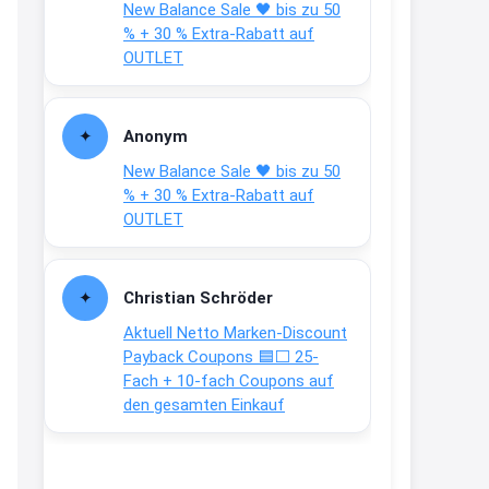
New Balance Sale 🖤 bis zu 50
Text weiter unten
% + 30 % Extra-Rabatt auf
shop.bioeg.de/aufkleber-
OUTLET
achtun...
2:24
Anonym
↩
New Balance Sale 🖤 bis zu 50
Joachim
% + 30 % Extra-Rabatt auf
OUTLET
Gratis personalisierte 7-Tage
Ration Micronährstoffe/ Vitamine
www.dunatura.com/free-trial...
Christian Schröder
2:28
Aktuell Netto Marken-Discount
↩
Payback Coupons 🟦⬜ 25-
Fach + 10-fach Coupons auf
Joachim
den gesamten Einkauf
Gratis 11 versch. Orthomol
Proben
www.orthomol.com/de-
de/service...