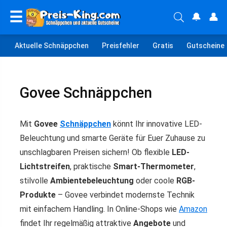
☰
🔔
👤
Aktuelle Schnäppchen
Preisfehler
Gratis
Gutscheine
Govee Schnäppchen
Mit
Govee
Schnäppchen
könnt Ihr innovative LED-
Beleuchtung und smarte Geräte für Euer Zuhause zu
unschlagbaren Preisen sichern! Ob flexible
LED-
Lichtstreifen
, praktische
Smart-Thermometer
,
stilvolle
Ambientebeleuchtung
oder coole
RGB-
Produkte
– Govee verbindet modernste Technik
mit einfachem Handling. In Online-Shops wie
Amazon
findet Ihr regelmäßig attraktive
Angebote
und