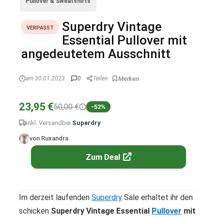
Pullover & Sweatshirts
Superdry Vintage
VERPASST
Essential Pullover mit
angedeutetem Ausschnitt
am 30.01.2023
0
Teilen
23,95 €
50,00 €
-52%
inkl. Versand
bei
Superdry
von Ruxandra
Zum Deal
Im derzeit laufenden
Superdry
Sale erhaltet ihr den
schicken
Superdry Vintage Essential
Pullover
mit