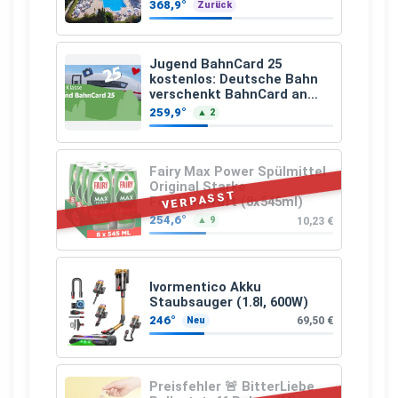
368,9°
Zurück
Jugend BahnCard 25
kostenlos: Deutsche Bahn
verschenkt BahnCard an
Kinder und Jugendliche
259,9°
▲ 2
Fairy Max Power Spülmittel
Original Starke
VERPASST
Fettlösekraft (8x545ml)
254,6°
10,23 €
▲ 9
Ivormentico Akku
Staubsauger (1.8l, 600W)
246°
69,50 €
Neu
Preisfehler 🚨 BitterLiebe