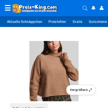
☰
🔔
👤
Aktuelle Schnäppchen
Preisfehler
Gratis
Gutscheine
Vergrößern