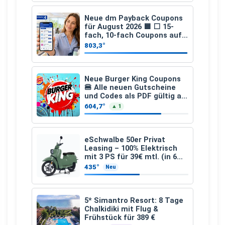
Neue dm Payback Coupons
für August 2026 🟦 ⬜ 15-
fach, 10-fach Coupons auf
den gesamten Einkauf ab 2
803,3°
€
Neue Burger King Coupons
🍔 Alle neuen Gutscheine
und Codes als PDF gültig ab
25.07.2026 bis 04.09.2026
604,7°
▲ 1
eSchwalbe 50er Privat
Leasing – 100% Elektrisch
mit 3 PS für 39€ mtl. (in 6
schicken Farben LF: 0.43, 36
435°
Neu
Monate, Bereitstellung:
159,00 €, 2.500 km/Jahr)
5* Simantro Resort: 8 Tage
Chalkidiki mit Flug &
Frühstück für 389 €