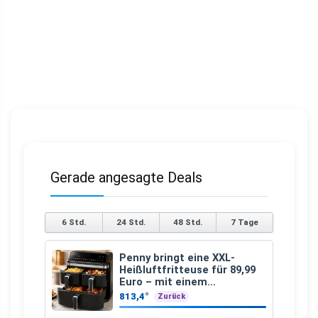
Gerade angesagte Deals
6 Std.
24 Std.
48 Std.
7 Tage
Penny bringt eine XXL-
Heißluftfritteuse für 89,99
Euro – mit einem
besonderen Vorteil
813,4°
Zurück