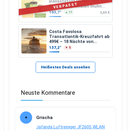
Ballaststoff Pulver (Mix aus
VERPASST
Flohsamenschalen Inulin
(Präbiotika) Leinsamen &
163,7°
3,49 €
▲ 11
Apfelfaser)
Costa Favolosa
Transatlantik-Kreuzfahrt ab
499€ – 18 Nächte von
Hamburg nach Guadeloupe
137,2°
▼ 5
Heißesten Deals ansehen
Neuste Kommentare
Grischa
Jafända Luftreiniger JF260S WLAN