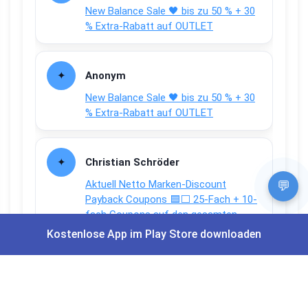
New Balance Sale 🖤 bis zu 50 % + 30
% Extra-Rabatt auf OUTLET
Anonym
New Balance Sale 🖤 bis zu 50 % + 30
% Extra-Rabatt auf OUTLET
Christian Schröder
Aktuell Netto Marken-Discount
💬
Payback Coupons 🟦⬜ 25-Fach + 10-
fach Coupons auf den gesamten
Einkauf
Kostenlose App im Play Store downloaden