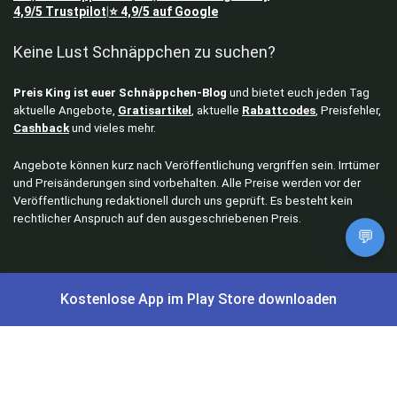
4,9/5
Trustpilot
⭐
4,9/5
auf Google
|
Keine Lust Schnäppchen zu suchen?
Preis King ist euer Schnäppchen-Blog
und bietet euch jeden Tag
aktuelle Angebote,
Gratisartikel
, aktuelle
Rabattcodes
, Preisfehler,
Cashback
und vieles mehr.
Angebote können kurz nach Veröffentlichung vergriffen sein. Irrtümer
und Preisänderungen sind vorbehalten. Alle Preise werden vor der
Veröffentlichung redaktionell durch uns geprüft. Es besteht kein
rechtlicher Anspruch auf den ausgeschriebenen Preis.
💬
Schnäppchen & Angebote
Kostenlose App im Play Store downloaden
Alle Schnäppchen
Lidl Sonderverkauf