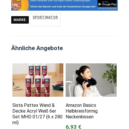
SPORTINATOR
MARKE:
Ähnliche Angebote
Sista Pattex Wand &
Amazon Basics
Decke Acryl Weiß 6er
Halbkreisförmig
Set MHD 01/27 (6 x 280
Nackenkissen
ml)
6,93 €