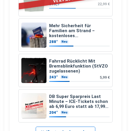
315,7°
22,99 €
Mehr Sicherheit für
Familien am Strand –
kostenloses
Kindersuchband der DLRG
288°
Neu
Fahrrad Rücklicht Mit
Bremsblinkfunktion (StVZO
zugelassenen)
243°
5,99 €
Neu
DB Super Sparpreis Last
Minute – ICE-Tickets schon
ab 6,99 Euro statt ab 17,99
Euro
204°
Neu