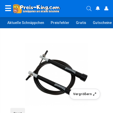
☰
🔔
👤
Aktuelle Schnäppchen
Preisfehler
Gratis
Gutscheine
Vergrößern