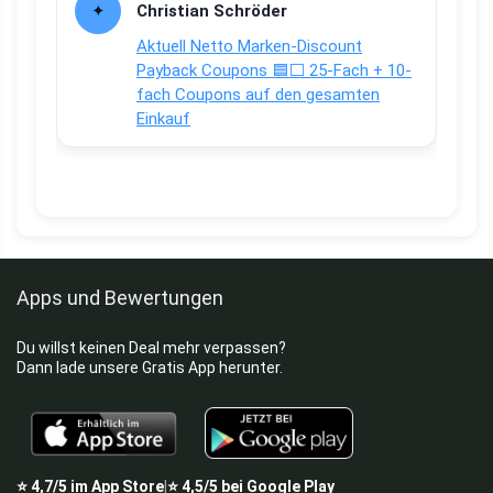
Christian Schröder
Aktuell Netto Marken-Discount
Payback Coupons 🟦⬜ 25-Fach + 10-
fach Coupons auf den gesamten
Einkauf
Apps und Bewertungen
Du willst keinen Deal mehr verpassen?
Dann lade unsere Gratis App herunter.
⭐
4,7/5
im App Store
⭐
4,5/5
bei Google Play
|