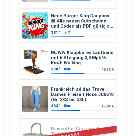
Neue Burger King Coupons
🍔 Alle neuen Gutscheine
und Codes als PDF gültig ab
25.07.2026 bis 04.09.2026
381°
▲ 2
MJWW Klappbares Laufband
mit 6 Steigung 3,8 Mph/6
Km/h Walking
378°
49,15 €
Neu
Frankreich adidas Travel
Damen Freizeit Hose JC8618
(Gr. 2XS bis 3XL)
333°
17,94 €
Neu
Reisenthel Carrybag Frame
Twist Sage
VERPASST