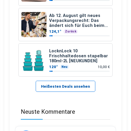
Ab 12. August gilt neues
Verpackungsrecht: Das
ändert sich für Euch beim
Einkauf
124,1°
Zurück
LocknLock 10
Frischhaltedosen stapelbar
180ml-2L [NEUKUNDEN]
120°
10,00 €
Neu
Heißesten Deals ansehen
Neuste Kommentare