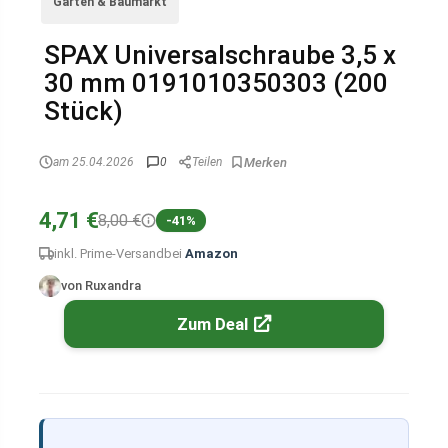
Garten & Baumarkt
SPAX Universalschraube 3,5 x
30 mm 0191010350303 (200
Stück)
am 25.04.2026
0
Teilen
4,71 €
8,00 €
-41%
inkl. Prime-Versand
bei
Amazon
von Ruxandra
Zum Deal