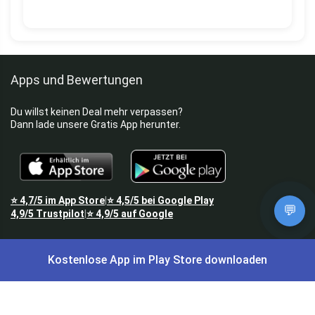
Apps und Bewertungen
Du willst keinen Deal mehr verpassen?
Dann lade unsere Gratis App herunter.
⭐
4,7/5
im App Store
⭐
4,5/5
bei Google Play
|
💬
4,9/5
Trustpilot
⭐
4,9/5
auf Google
|
Keine Lust Schnäppchen zu suchen?
Kostenlose App im Play Store downloaden
Preis King ist euer Schnäppchen-Blog
und bietet euch jeden Tag
aktuelle Angebote,
Gratisartikel
, aktuelle
Rabattcodes
, Preisfehler,
Cashback
und vieles mehr.