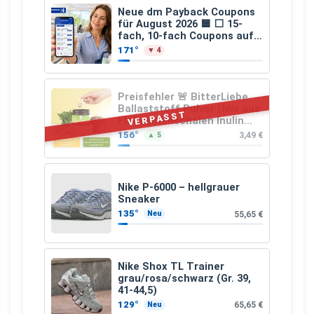
Neue dm Payback Coupons
für August 2026 🟦 ⬜ 15-
fach, 10-fach Coupons auf
den gesamten Einkauf ab 2
171°
▼ 4
€
Preisfehler 🚨 BitterLiebe
Ballaststoff Pulver (Mix aus
VERPASST
Flohsamenschalen Inulin
(Präbiotika) Leinsamen &
156°
3,49 €
▲ 5
Apfelfaser)
Nike P-6000 – hellgrauer
Sneaker
135°
55,65 €
Neu
Nike Shox TL Trainer
grau/rosa/schwarz (Gr. 39,
41-44,5)
129°
65,65 €
Neu