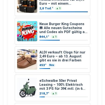
Euro – mit einem
besonderen Vorteil
2,0 Tsd.°
▲ 1
Neue Burger King Coupons
🍔 Alle neuen Gutscheine
und Codes als PDF gültig ab
25.07.2026 bis 04.09.2026
844,1°
▲ 1
ALDI verkauft Clogs für nur
2,49 Euro – ab 13. August
gibt es sie in drei Farben
453°
Neu
eSchwalbe 50er Privat
Leasing – 100% Elektrisch
mit 3 PS für 39€ mtl. (in 6
schicken Farben LF: 0.43, 36
218,7°
▲ 1
Monate, Bereitstellung:
159,00 €, 2.500 km/Jahr)