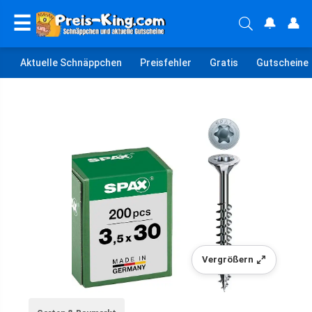
☰
🔔
👤
Aktuelle Schnäppchen
Preisfehler
Gratis
Gutscheine
Vergrößern