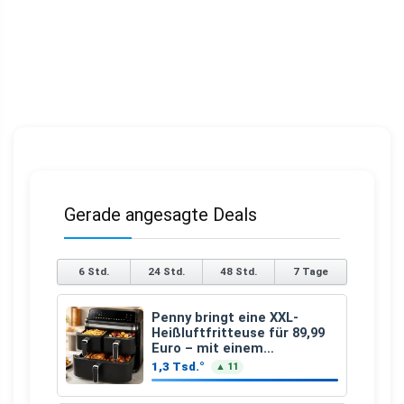
Gerade angesagte Deals
6 Std.
24 Std.
48 Std.
7 Tage
Penny bringt eine XXL-
Heißluftfritteuse für 89,99
Euro – mit einem
besonderen Vorteil
1,3 Tsd.°
▲ 11