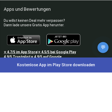
Apps und Bewertungen
Du willst keinen Deal mehr verpassen?
Dann lade unsere Gratis App herunter.
💬
⭐
4,7/5
im App Store
⭐
4,5/5
bei Google Play
|
4,9/5
Trustpilot
⭐
4,9/5
auf Google
|
Kostenlose App im Play Store downloaden
Keine Lust Schnäppchen zu suchen?
Preis King ist euer Schnäppchen-Blog
und bietet euch jeden Tag
aktuelle Angebote,
Gratisartikel
, aktuelle
Rabattcodes
, Preisfehler,
Cashback
und vieles mehr.
Angebote können kurz nach Veröffentlichung vergriffen sein. Irrtümer
und Preisänderungen sind vorbehalten. Alle Preise werden vor der
Veröffentlichung redaktionell durch uns geprüft. Es besteht kein