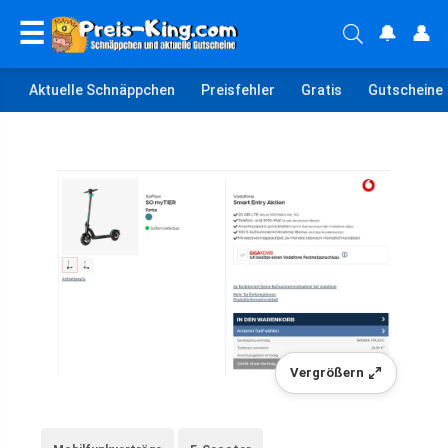
☰
🔔
👤
Aktuelle Schnäppchen
Preisfehler
Gratis
Gutscheine
Vergrößern