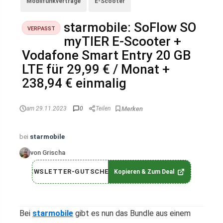
Mobilfunkverträge
E-Scooter
starmobile: SoFlow SO
VERPASST
myTIER E-Scooter +
Vodafone Smart Entry 20 GB
LTE für 29,99 € / Monat +
238,94 € einmalig
am 29.11.2023
0
Teilen
bei
starmobile
von Grischa
NEWSLETTER-GUTSCHEIN
Kopieren & Zum Deal
Bei
starmobile
gibt es nun das Bundle aus einem