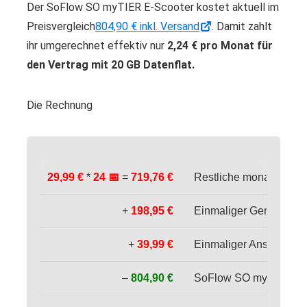
Der SoFlow SO myTIER E-Scooter kostet aktuell im
Preisvergleich
804,90 € inkl. Versand
. Damit zahlt
ihr umgerechnet effektiv nur
2,24 € pro Monat für
den Vertrag mit 20 GB Datenflat.
Die Rechnung
29,99 €
*
24 📅
=
719,76 €
Restliche monatliche K
+
198,95 €
Einmaliger Gerätepreis
+
39,99 €
Einmaliger Anschlusspr
–
804,90 €
SoFlow SO myTIER E-Sc