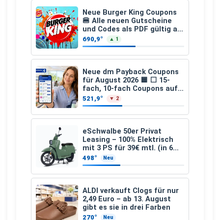
Neue Burger King Coupons
🍔 Alle neuen Gutscheine
und Codes als PDF gültig ab
25.07.2026 bis 04.09.2026
690,9°
▲ 1
Neue dm Payback Coupons
für August 2026 🟦 ⬜ 15-
fach, 10-fach Coupons auf
den gesamten Einkauf ab 2
521,9°
▼ 2
€
eSchwalbe 50er Privat
Leasing – 100% Elektrisch
mit 3 PS für 39€ mtl. (in 6
schicken Farben LF: 0.43, 36
498°
Neu
Monate, Bereitstellung:
159,00 €, 2.500 km/Jahr)
ALDI verkauft Clogs für nur
2,49 Euro – ab 13. August
gibt es sie in drei Farben
270°
Neu