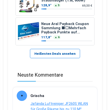
Staubsauger (1.8l, 600W)
128,9°
69,50 €
▲ 5
Neue Aral Payback Coupon
Sammlung 🟦⬜Mehrfach
Payback Punkte auf
Kraftstoffe und Erdgas
117,8°
▲ 6
Heißesten Deals ansehen
Neuste Kommentare
Grischa
Jafända Luftreiniger JF260S WLAN
für Große Räume bis zu 110 M²