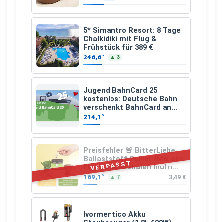
5* Simantro Resort: 8 Tage
Chalkidiki mit Flug &
Frühstück für 389 €
246,6°
▲ 3
Jugend BahnCard 25
kostenlos: Deutsche Bahn
verschenkt BahnCard an
Kinder und Jugendliche
214,1°
Preisfehler 🚨 BitterLiebe
Ballaststoff Pulver (Mix aus
VERPASST
Flohsamenschalen Inulin
(Präbiotika) Leinsamen &
169,1°
3,49 €
▲ 7
Apfelfaser)
Ivormentico Akku