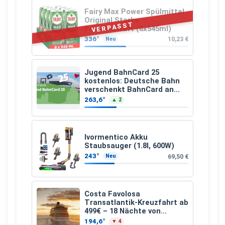
Fairy Max Power Spülmittel
Original Starke
VERPASST
Fettlösekraft (8x545ml)
336°
10,23 €
Neu
Jugend BahnCard 25
kostenlos: Deutsche Bahn
verschenkt BahnCard an
Kinder und Jugendliche
263,6°
▲ 2
Ivormentico Akku
Staubsauger (1.8l, 600W)
243°
69,50 €
Neu
Costa Favolosa
Transatlantik-Kreuzfahrt ab
499€ – 18 Nächte von
Hamburg nach Guadeloupe
194,6°
▼ 4