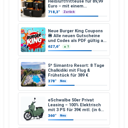
Heißluftfritteuse für 89,99
Euro – mit einem
besonderen Vorteil
718,3°
Zurück
Neue Burger King Coupons
🍔 Alle neuen Gutscheine
und Codes als PDF gültig ab
25.07.2026 bis 04.09.2026
627,6°
▲ 1
5* Simantro Resort: 8 Tage
Chalkidiki mit Flug &
Frühstück für 389 €
378°
Neu
eSchwalbe 50er Privat
Leasing – 100% Elektrisch
mit 3 PS für 39€ mtl. (in 6
schicken Farben LF: 0.43, 36
360°
Neu
Monate, Bereitstellung:
159,00 €, 2.500 km/Jahr)