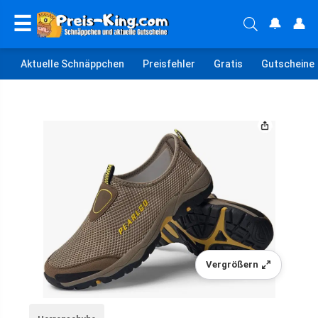
☰
🔔
👤
Aktuelle Schnäppchen
Preisfehler
Gratis
Gutscheine
Vergrößern