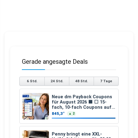
Gerade angesagte Deals
6 Std.
24 Std.
48 Std.
7 Tage
Neue dm Payback Coupons
für August 2026 🟦 ⬜ 15-
fach, 10-fach Coupons auf
den gesamten Einkauf ab 2
845,3°
▲ 2
€
Penny bringt eine XXL-