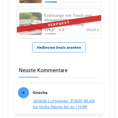
Ecklounge mit Tisch und
Ablagetisch aus
VERPASST
Akazienholz 12-teilig
179,3°
255,45 €
▼ 8
Heißesten Deals ansehen
Neuste Kommentare
Grischa
Jafända Luftreiniger JF260S WLAN
für Große Räume bis zu 110 M²