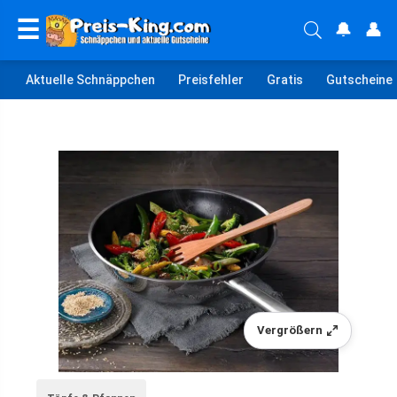
☰
🔔
👤
Aktuelle Schnäppchen
Preisfehler
Gratis
Gutscheine
Vergrößern