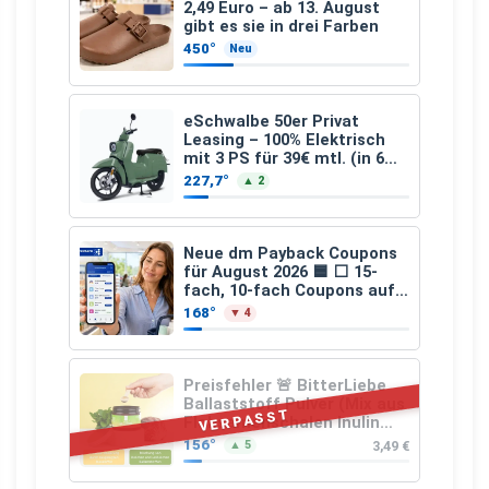
2,49 Euro – ab 13. August
gibt es sie in drei Farben
450°
Neu
eSchwalbe 50er Privat
Leasing – 100% Elektrisch
mit 3 PS für 39€ mtl. (in 6
schicken Farben LF: 0.43, 36
227,7°
▲ 2
Monate, Bereitstellung:
159,00 €, 2.500 km/Jahr)
Neue dm Payback Coupons
für August 2026 🟦 ⬜ 15-
fach, 10-fach Coupons auf
den gesamten Einkauf ab 2
168°
▼ 4
€
Preisfehler 🚨 BitterLiebe
Ballaststoff Pulver (Mix aus
VERPASST
Flohsamenschalen Inulin
(Präbiotika) Leinsamen &
156°
3,49 €
▲ 5
Apfelfaser)