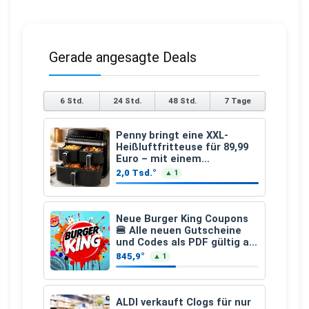
Gerade angesagte Deals
6 Std.
24 Std.
48 Std.
7 Tage
Penny bringt eine XXL-
Heißluftfritteuse für 89,99
Euro – mit einem
besonderen Vorteil
2,0 Tsd.°
▲ 1
Neue Burger King Coupons
🍔 Alle neuen Gutscheine
und Codes als PDF gültig ab
25.07.2026 bis 04.09.2026
845,9°
▲ 1
ALDI verkauft Clogs für nur