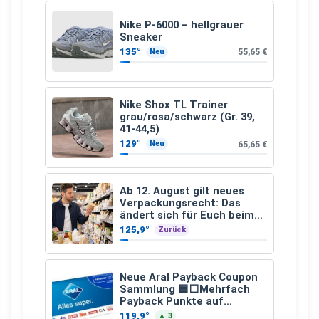
Nike P-6000 – hellgrauer
Sneaker
135°
55,65 €
Neu
Nike Shox TL Trainer
grau/rosa/schwarz (Gr. 39,
41-44,5)
129°
65,65 €
Neu
Ab 12. August gilt neues
Verpackungsrecht: Das
ändert sich für Euch beim
Einkauf
125,9°
Zurück
Neue Aral Payback Coupon
Sammlung 🟦⬜Mehrfach
Payback Punkte auf
Kraftstoffe und Erdgas
119,9°
▲ 3