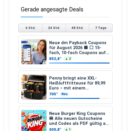
Gerade angesagte Deals
6 Std.
24 Std.
48 Std.
7 Tage
Neue dm Payback Coupons
für August 2026 🟦 ⬜ 15-
fach, 10-fach Coupons auf
den gesamten Einkauf ab 2
852,8°
▲ 2
€
Penny bringt eine XXL-
Heißluftfritteuse für 89,99
Euro – mit einem
besonderen Vorteil
705°
Neu
Neue Burger King Coupons
🍔 Alle neuen Gutscheine
und Codes als PDF gültig ab
25.07.2026 bis 04.09.2026
630,8°
▲ 1