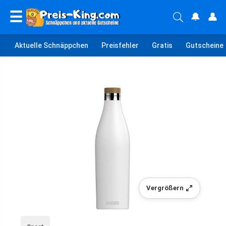
☰
🔔
👤
Aktuelle Schnäppchen
Preisfehler
Gratis
Gutscheine
Vergrößern