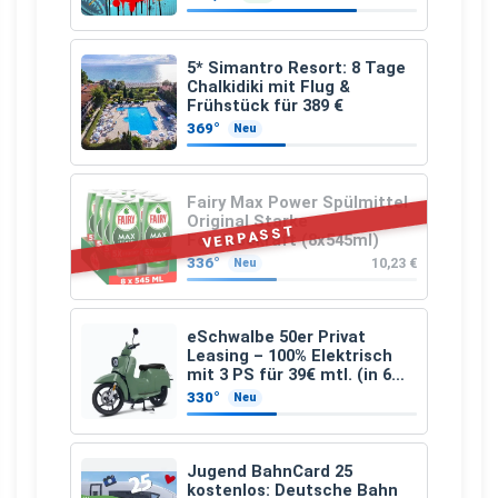
5* Simantro Resort: 8 Tage
Chalkidiki mit Flug &
Frühstück für 389 €
369°
Neu
Fairy Max Power Spülmittel
Original Starke
VERPASST
Fettlösekraft (8x545ml)
336°
10,23 €
Neu
eSchwalbe 50er Privat
Leasing – 100% Elektrisch
mit 3 PS für 39€ mtl. (in 6
schicken Farben LF: 0.43, 36
330°
Neu
Monate, Bereitstellung:
159,00 €, 2.500 km/Jahr)
Jugend BahnCard 25
kostenlos: Deutsche Bahn