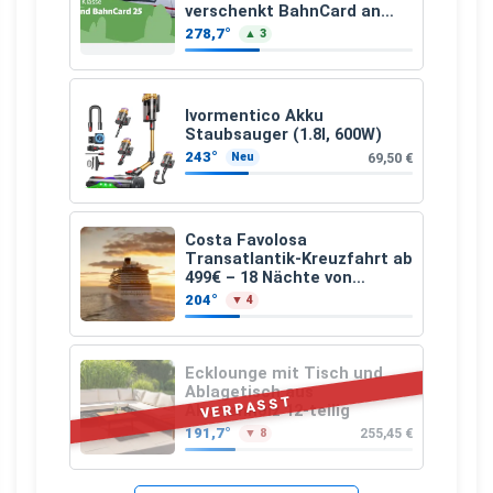
verschenkt BahnCard an
Kinder und Jugendliche
278,7°
▲ 3
Ivormentico Akku
Staubsauger (1.8l, 600W)
243°
69,50 €
Neu
Costa Favolosa
Transatlantik-Kreuzfahrt ab
499€ – 18 Nächte von
Hamburg nach Guadeloupe
204°
▼ 4
Ecklounge mit Tisch und
Ablagetisch aus
VERPASST
Akazienholz 12-teilig
191,7°
255,45 €
▼ 8