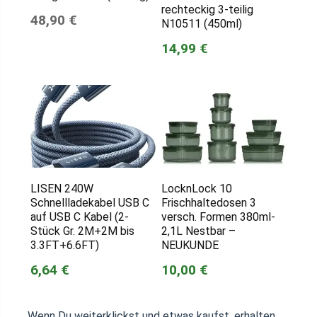
rechteckig 3-teilig
48,90 €
N10511 (450ml)
14,99 €
LISEN 240W
LocknLock 10
Schnellladekabel USB C
Frischhaltedosen 3
auf USB C Kabel (2-
versch. Formen 380ml-
Stück Gr. 2M+2M bis
2,1L Nestbar –
3.3FT+6.6FT)
NEUKUNDE
6,64 €
10,00 €
Wenn Du weiterklickst und etwas kaufst, erhalten