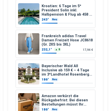
Kroatien: 6 Tage im 5*
President Solin inkl.
Halbpension & Flug ab 458 €
pro Person
243°
Neu
Frankreich adidas Travel
Damen Freizeit Hose JC8618
(Gr. 2XS bis 3XL)
232,1°
17,94 €
▲ 8
Bayerischer Wald All
Inclusive ab 159 € – 4 Tage
im 3*Landhotel Rosenberger
mit Wellness
186°
Neu
Amazon verkürzt die
Rückgabefrist: Bei diesen
Bestellungen müsst Ihr
schneller handeln
186°
Neu