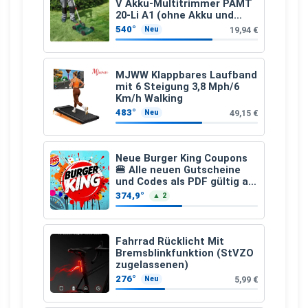
V Akku-Multitrimmer PAMT
20-Li A1 (ohne Akku und
Ladegerät)
540°
19,94 €
Neu
MJWW Klappbares Laufband
mit 6 Steigung 3,8 Mph/6
Km/h Walking
483°
49,15 €
Neu
Neue Burger King Coupons
🍔 Alle neuen Gutscheine
und Codes als PDF gültig ab
25.07.2026 bis 04.09.2026
374,9°
▲ 2
Fahrrad Rücklicht Mit
Bremsblinkfunktion (StVZO
zugelassenen)
276°
5,99 €
Neu