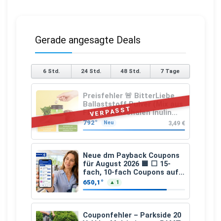
Gerade angesagte Deals
6 Std.
24 Std.
48 Std.
7 Tage
Preisfehler 🚨 BitterLiebe
Ballaststoff Pulver (Mix aus
VERPASST
Flohsamenschalen Inulin
(Präbiotika) Leinsamen &
792°
3,49 €
Neu
Apfelfaser)
Neue dm Payback Coupons
für August 2026 🟦 ⬜ 15-
fach, 10-fach Coupons auf
den gesamten Einkauf ab 2
650,1°
▲ 1
€
Couponfehler – Parkside 20