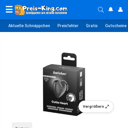
☰
🔔
👤
Aktuelle Schnäppchen
Preisfehler
Gratis
Gutscheine
Vergrößern