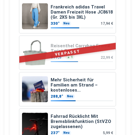
Frankreich adidas Travel
Damen Freizeit Hose JC8618
(Gr. 2XS bis 3XL)
330°
17,94 €
Neu
Reisenthel Carrybag Frame
Twist Sage
VERPASST
317,5°
22,99 €
▲ 1
Mehr Sicherheit für
Familien am Strand –
kostenloses
Kindersuchband der DLRG
288,8°
Neu
Fahrrad Rücklicht Mit
Bremsblinkfunktion (StVZO
zugelassenen)
237°
5,99 €
Neu