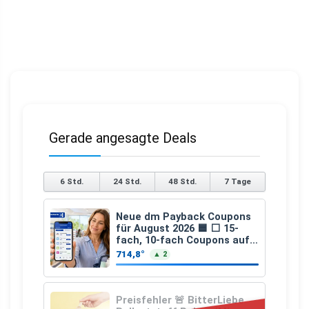
Gerade angesagte Deals
6 Std.
24 Std.
48 Std.
7 Tage
Neue dm Payback Coupons
für August 2026 🟦 ⬜ 15-
fach, 10-fach Coupons auf
den gesamten Einkauf ab 2
714,8°
▲ 2
€
Preisfehler 🚨 BitterLiebe