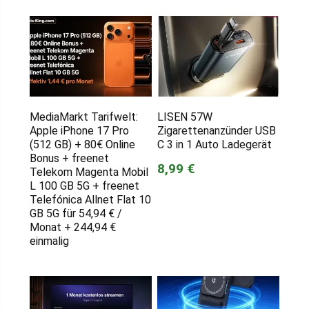
MediaMarkt Tarifwelt:
LISEN 57W
Apple iPhone 17 Pro
Zigarettenanzünder USB
(512 GB) + 80€ Online
C 3 in 1 Auto Ladegerät
Bonus + freenet
8,99 €
Telekom Magenta Mobil
L 100 GB 5G + freenet
Telefónica Allnet Flat 10
GB 5G für 54,94 € /
Monat + 244,94 €
einmalig