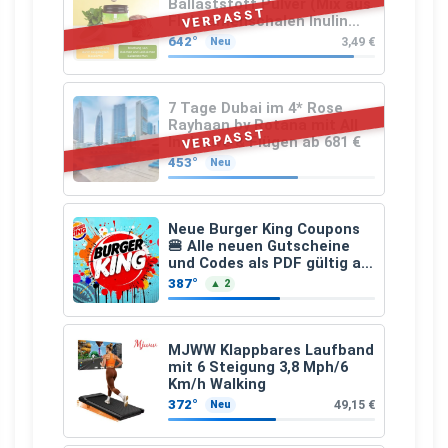
Ballaststoff Pulver (Mix aus
VERPASST
Flohsamenschalen Inulin
(Präbiotika) Leinsamen &
642°
3,49 €
Neu
Apfelfaser)
7 Tage Dubai im 4* Rose
Rayhaan by Rotana mit All
VERPASST
Inclusive & Flügen ab 681 €
453°
Neu
Neue Burger King Coupons
🍔 Alle neuen Gutscheine
und Codes als PDF gültig ab
25.07.2026 bis 04.09.2026
387°
▲ 2
MJWW Klappbares Laufband
mit 6 Steigung 3,8 Mph/6
Km/h Walking
372°
49,15 €
Neu