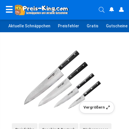
☰
🔔
👤
Aktuelle Schnäppchen
Preisfehler
Gratis
Gutscheine
Vergrößern