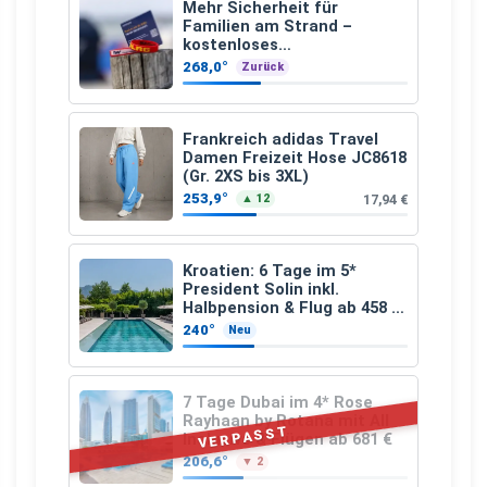
Mehr Sicherheit für
Familien am Strand –
kostenloses
Kindersuchband der DLRG
268,0°
Zurück
Frankreich adidas Travel
Damen Freizeit Hose JC8618
(Gr. 2XS bis 3XL)
253,9°
17,94 €
▲ 12
Kroatien: 6 Tage im 5*
President Solin inkl.
Halbpension & Flug ab 458 €
pro Person
240°
Neu
7 Tage Dubai im 4* Rose
Rayhaan by Rotana mit All
VERPASST
Inclusive & Flügen ab 681 €
206,6°
▼ 2