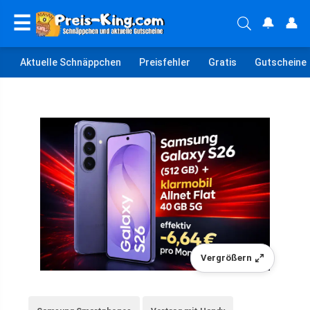
☰
🔔
👤
Aktuelle Schnäppchen
Preisfehler
Gratis
Gutscheine
Vergrößern