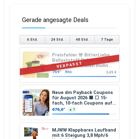
Gerade angesagte Deals
6 Std.
24 Std.
48 Std.
7 Tage
Preisfehler 🚨 BitterLiebe
Ballaststoff Pulver (Mix aus
VERPASST
Flohsamenschalen Inulin
(Präbiotika) Leinsamen &
759°
3,49 €
Neu
Apfelfaser)
Neue dm Payback Coupons
für August 2026 🟦 ⬜ 15-
fach, 10-fach Coupons auf
den gesamten Einkauf ab 2
676,6°
▲ 1
€
MJWW Klappbares Laufband
mit 6 Steigung 3,8 Mph/6