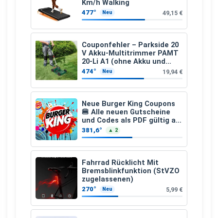
Km/h Walking
477°
49,15 €
Neu
Couponfehler – Parkside 20
V Akku-Multitrimmer PAMT
20-Li A1 (ohne Akku und
Ladegerät)
474°
19,94 €
Neu
Neue Burger King Coupons
🍔 Alle neuen Gutscheine
und Codes als PDF gültig ab
25.07.2026 bis 04.09.2026
381,6°
▲ 2
Fahrrad Rücklicht Mit
Bremsblinkfunktion (StVZO
zugelassenen)
270°
5,99 €
Neu