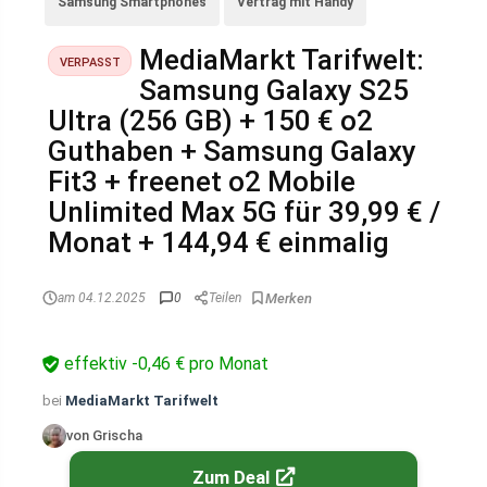
Samsung Smartphones
Vertrag mit Handy
MediaMarkt Tarifwelt:
VERPASST
Samsung Galaxy S25
Ultra (256 GB) + 150 € o2
Guthaben + Samsung Galaxy
Fit3 + freenet o2 Mobile
Unlimited Max 5G für 39,99 € /
Monat + 144,94 € einmalig
am 04.12.2025
0
Teilen
effektiv -0,46 € pro Monat
bei
MediaMarkt Tarifwelt
von Grischa
Zum Deal