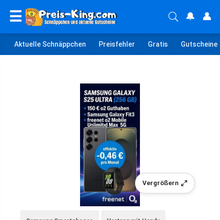
☰
🔔
👤
Aktuelle Schnäppchen
Preisfehler
Gratis
Gutscheine
Vergrößern