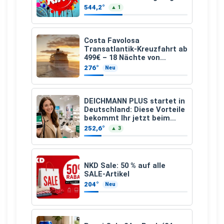
25.07.2026 bis 04.09.2026
544,2°
▲ 1
Costa Favolosa
Transatlantik-Kreuzfahrt ab
499€ – 18 Nächte von
Hamburg nach Guadeloupe
276°
Neu
DEICHMANN PLUS startet in
Deutschland: Diese Vorteile
bekommt Ihr jetzt beim
Schuhkauf
252,6°
▲ 3
NKD Sale: 50 % auf alle
SALE-Artikel
204°
Neu