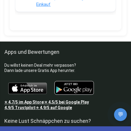
Einkauf
Apps und Bewertungen
Du willst keinen Deal mehr verpassen?
Dann lade unsere Gratis App herunter.
⭐
4,7/5
im App Store
⭐
4,5/5
bei Google Play
|
4,9/5
Trustpilot
⭐
4,9/5
auf Google
|
💬
Keine Lust Schnäppchen zu suchen?