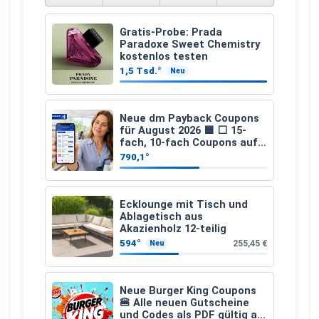
Gratis-Probe: Prada
Paradoxe Sweet Chemistry
kostenlos testen
1,5 Tsd.°
Neu
Neue dm Payback Coupons
für August 2026 🟦 ⬜ 15-
fach, 10-fach Coupons auf
den gesamten Einkauf ab 2
790,1°
€
Ecklounge mit Tisch und
Ablagetisch aus
Akazienholz 12-teilig
594°
255,45 €
Neu
Neue Burger King Coupons
🍔 Alle neuen Gutscheine
und Codes als PDF gültig ab