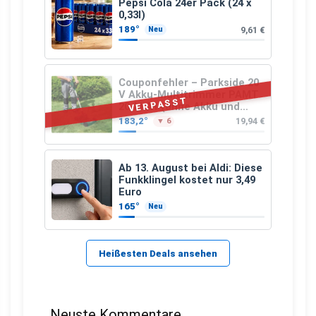
Pepsi Cola 24er Pack (24 x
0,33l)
189°
9,61 €
Neu
Couponfehler – Parkside 20
V Akku-Multitrimmer PAMT
VERPASST
20-Li A1 (ohne Akku und
Ladegerät)
183,2°
19,94 €
▼ 6
Ab 13. August bei Aldi: Diese
Funkklingel kostet nur 3,49
Euro
165°
Neu
Heißesten Deals ansehen
Neuste Kommentare